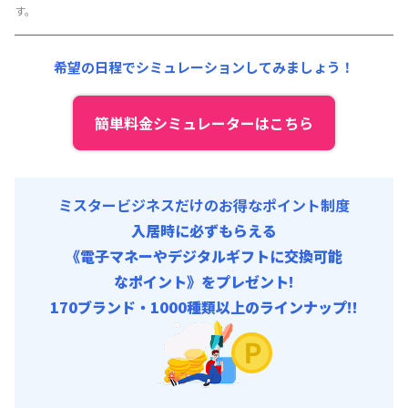
す。
光熱費他 :
30,000円/月 (1,000円/日)
清掃料他 :
30,000円/回
希望の日程でシミュレーションしてみましょう！
初期費用
除菌消臭代 : 16,000円/回 (税抜)
入居者携行品補償 : 909円/回 (税抜)
簡単料金シミュレーターはこちら
ミスタービジネスだけのお得なポイント制度
入居時に必ずもらえる
《電子マネーやデジタルギフトに交換可能
なポイント》をプレゼント!
170ブランド・1000種類以上のラインナップ!!