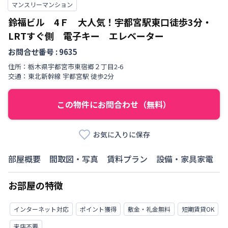
マンスリーマンション
鈴福ビル 4Ｆ 大人気！宇都宮駅東口徒歩3分・
LRTすぐ側 電子キー エレベーター
お問合せ番号 :
9635
住所：
栃木県
宇都宮市
東宿郷
２丁目
2-6
交通：
東北新幹線
宇都宮駅
徒歩
2
分
この物件にお問合わせ（無料）
お気に入りに保存
部屋概要
間取図・写真
賃料プラン
設備・家具家電
お部屋の特徴
インターネット対応
ポイント獲得
敷金・礼金無料
短期賃貸OK
来店不要