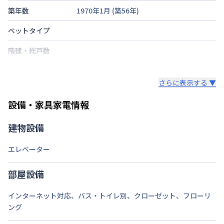
築年数
1970年1月
(築
56
年)
ベットタイプ
階建・総戸数
鍵の種類
さらに表示する ▼
部屋の向き
設備・家具家電情報
禁煙・喫煙
建物設備
交通
東北新幹線
宇都宮駅
徒歩
2
分
エレベーター
定員
1
名
駐車場
なし
部屋設備
次回更新日
情報更新日より14日以内
インターネット対応
、
バス・トイレ別
、
クローゼット
、
フローリ
ング
情報更新日
2026年7月25日