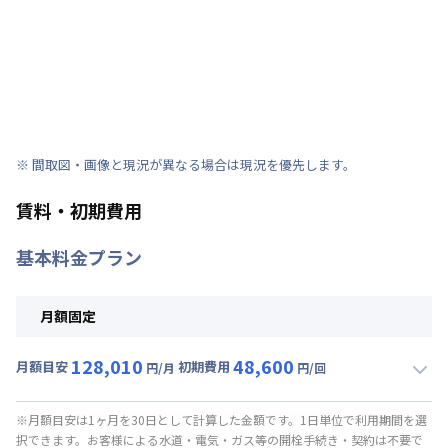
※ 間取図・画像と現況が異なる場合は現況を優先します。
賃料・初期費用
基本料金プラン
月額固定
128,010
48,600
月額目安
初期費用
円/月
円/回
▼
月額固定
利用時の料金詳細
月額賃料目安(30日利用)
※月額目安は1ヶ月を30日として計算した金額です。1日単位で利用期間を選
択できます。お客様による水道・電気・ガス等の開栓手続き・契約は不要で
賃料 :
98,010円/月 (3,267円/日)