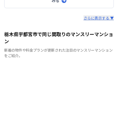
みる
スタッフからのコメント
さらに表示する ▼
ＪＲ宇都宮駅徒歩圏物件を多数運営しております。 設置
栃木県宇都宮市で同じ間取りのマンスリーマンショ
備品数８０品目・インターネット環境完備！快適と評価い
ン
ただいております。 お問い合わせお待ちしております。
新着の物件や料金プランが更新された注目のマンスリーマンション
をご紹介。