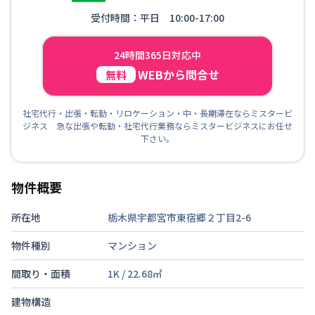
受付時間：平日 10:00-17:00
24時間365日対応中
WEBから問合せ
無料
社宅代行・出張・転勤・リロケーション・中・長期滞在ならミスタービ
ジネス 急な出張や転勤・社宅代行業務ならミスタービジネスにお任せ
下さい。
物件概要
所在地
栃木県宇都宮市東宿郷２丁目2-6
物件種別
マンション
間取り・面積
1K
/
22.68
㎡
建物構造