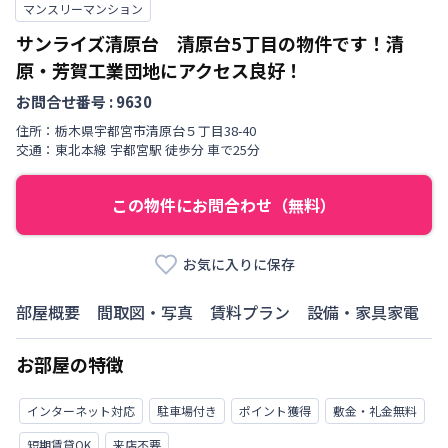
マンスリーマンション
サンライズ清原台 清原台5丁目の物件です！清
原・芳賀工業団地にアクセス良好！
お問合せ番号 :
9630
住所：
栃木県
宇都宮市
清原台
５丁目
38-40
交通：
東北本線
宇都宮駅
徒歩
分
車で25分
この物件にお問合わせ（無料）
お気に入りに保存
部屋概要
間取図・写真
賃料プラン
設備・家具家電
お部屋の特徴
インターネット対応
駐車場付き
ポイント獲得
敷金・礼金無料
短期賃貸OK
来店不要