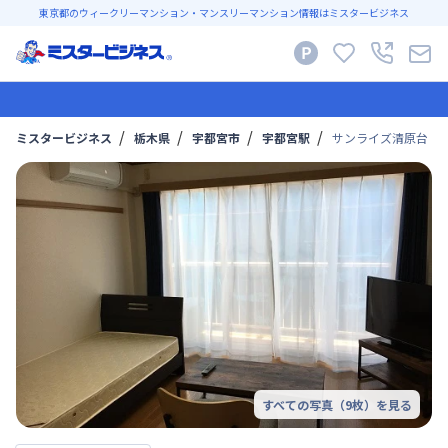
東京都のウィークリーマンション・マンスリーマンション情報はミスタービジネス
ミスタービジネス
栃木県
宇都宮市
宇都宮駅
サンライズ清原台 
すべての写真（
9
枚）を見る