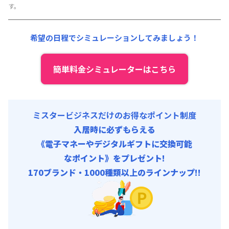
す。
光熱費他 :
30,000円/月 (1,000円/日)
清掃料他 :
30,000円/回
希望の日程でシミュレーションしてみましょう！
初期費用
除菌消臭代 : 16,000円/回 (税抜)
入居者携行品補償 : 909円/回 (税抜)
簡単料金シミュレーターはこちら
ミスタービジネスだけのお得なポイント制度
入居時に必ずもらえる
《電子マネーやデジタルギフトに交換可能
なポイント》をプレゼント!
170ブランド・1000種類以上のラインナップ!!