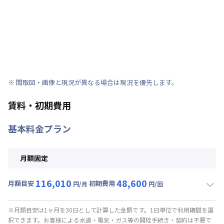
※ 間取図・画像と現況が異なる場合は現況を優先します。
賃料・初期費用
基本料金プラン
月額固定
116,010
48,600
月額目安
初期費用
円/月
円/回
▼
月額固定
利用時の料金詳細
月額賃料目安(30日利用)
※月額目安は1ヶ月を30日として計算した金額です。1日単位で利用期間を選
択できます。お客様による水道・電気・ガス等の開栓手続き・契約は不要で
賃料 :
86,010円/月 (2,867円/日)