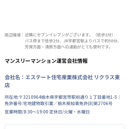
近隣にセブンイレブンがございます。（徒歩2分）

周辺環境：
バス停まで徒歩2分、JR宇都宮駅よりバスで約50分。

芳賀方面・清原方面への通勤がとても便利です。
マンスリーマンション運営会社情報
会社名：
エステート住宅産業株式会社 リクラス東
店
所在地:〒
3210964
栃木県
宇都宮市
駅前通り
１丁目
番地
1-5
｜
免許番号:
宅地建物取引業／栃木県知事免許(8)第2706号
営業時間/
8:30～19:00
定休日/
火曜・水曜日