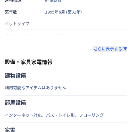
築年数
1995年6月
(築
31
年)
ベットタイプ
階建・総戸数
地上2階建
鍵の種類
さらに表示する ▼
部屋の向き
設備・家具家電情報
禁煙・喫煙
建物設備
交通
東北本線
宇都宮駅
徒歩
分
車で25分
利用可能なアイテムはありません
定員
1
名
部屋設備
あり(空き要確認)
駐車場
敷地内駐車場
インターネット対応
、
バス・トイレ別
、
フローリング
次回更新日
情報更新日より14日以内
家電