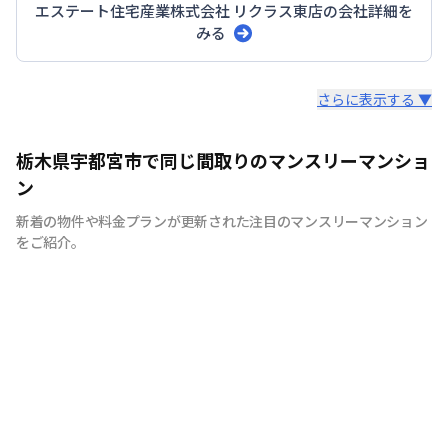
エステート住宅産業株式会社 リクラス東店
の会社詳細を
みる
スタッフからのコメント
さらに表示する ▼
ＪＲ宇都宮駅徒歩圏物件を多数運営しております。 設置
栃木県宇都宮市で同じ間取りのマンスリーマンショ
備品数８０品目・インターネット環境完備！快適と評価い
ン
ただいております。 お問い合わせお待ちしております。
新着の物件や料金プランが更新された注目のマンスリーマンション
をご紹介。