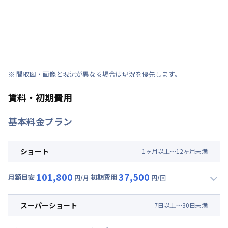
※ 間取図・画像と現況が異なる場合は現況を優先します。
賃料・初期費用
基本料金プラン
ショート
1
ヶ
月
以上～
12
ヶ
月
未満
101,800
37,500
月額目安
初期費用
円/月
円/回
▼
ショート
利用時の料金詳細
月額賃料目安(30日利用)
スーパーショート
7
日
以上～
30
日
未満
賃料 :
74,400円/月 (2,480円/日)