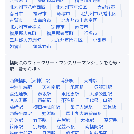
久留米市
福岡市城南区
糟屋郡粕屋町
北九州市八幡西区
北九州市戸畑区
大野城市
春日市
福津市
飯塚市
北九州市八幡東区
古賀市
太宰府市
北九州市小倉南区
北九州市若松区
宗像市
直方市
糟屋郡志免町
糟屋郡篠栗町
行橋市
三井郡大刀洗町
北九州市門司区
小郡市
朝倉市
筑紫野市
福岡県のウィークリー・マンスリーマンションを沿線・
駅一覧から探す
西鉄福岡（天神）
駅
博多
駅
天神
駅
中洲川端
駅
天神南
駅
祇園
駅
呉服町
駅
渡辺通
駅
赤坂
駅
東比恵
駅
大濠公園
駅
唐人町
駅
西新
駅
薬院
駅
千代県庁口
駅
藤崎
駅
櫛田神社前
駅
薬院大通
駅
室見
駅
西鉄平尾
駅
姪浜
駅
馬出九大病院前
駅
吉塚
駅
竹下
駅
井尻
駅
大橋
駅
高宮
駅
笹原
駅
別府
駅
桜並木
駅
南福岡
駅
箱崎宮前
駅
旦過
駅
桜坂
駅
雑餉隈
駅