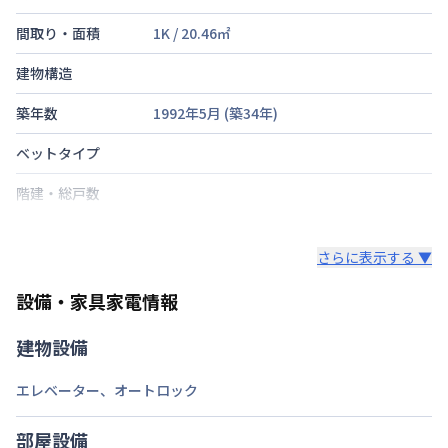
間取り・面積
1K
/
20.46
㎡
建物構造
築年数
1992年5月
(築
34
年)
ベットタイプ
階建・総戸数
鍵の種類
さらに表示する ▼
部屋の向き
設備・家具家電情報
禁煙・喫煙
建物設備
交通
エレベーター
、
オートロック
定員
1
名
駐車場
なし
部屋設備