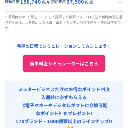
158,740
37,500
光熱費他 :
24,000円/月 (800円/日) (税抜)
月額目安
初期費用
円/月
円/回
▼
スーパーショート
利用時の料金詳細
清掃料他 :
10,000円/回 (税抜)
月額賃料目安(30日利用)
その他費用 :
※月額目安は1ヶ月を30日として計算した金額です。1日単位で利用期間を選
択できます。お客様による水道・電気・ガス等の開栓手続き・契約は不要で
火災保険料
:
1,000円/月
賃料 :
119,400円/月 (3,980円/日) (税抜)
す。
初期費用
光熱費他 :
24,000円/月 (800円/日) (税抜)
事務手数料 : 10,000円/回 (税抜)
清掃料他 :
10,000円/回 (税抜)
希望の日程でシミュレーションしてみましょう！
保証料 : 10,000円/回
その他費用 :
火災保険料
:
1,000円/月
寝具セット : 5,000円/回 (税抜)
初期費用
簡単料金シミュレーターはこちら
事務手数料 : 10,000円/回 (税抜)
保証料 : 10,000円/回
寝具セット : 5,000円/回 (税抜)
ミスタービジネスだけのお得なポイント制度
入居時に必ずもらえる
《電子マネーやデジタルギフトに交換可能
なポイント》をプレゼント!
170ブランド・1000種類以上のラインナップ!!