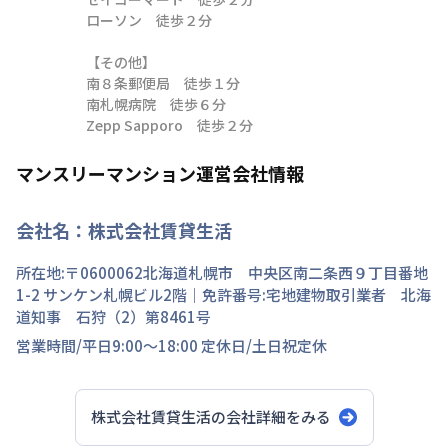
ローソン　徒歩２分

【その他】

南８条郵便局　徒歩１分

南札幌病院　徒歩６分

Zepp Sapporo　徒歩２分
マンスリーマンション運営会社情報
会社名：
株式会社賃貸生活
所在地:〒
0600062
北海道
札幌市 中央区
南二条西
９丁目
番地
1-2 サンケン札幌ビル2階
｜免許番号:
宅地建物取引業者 北海
道知事 石狩（2）第8461号
営業時間/
平日9:00～18:00
定休日/
土日祝定休
株式会社賃貸生活
の会社詳細をみる