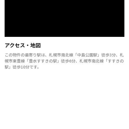
アクセス・地図
この物件の最寄り駅は
、
札幌市南北線
「
中島公園駅
」
徒歩3分
、
札
幌市東豊線
「
豊水すすきの駅
」
徒歩6分
、
札幌市南北線
「
すすきの
駅
」
徒歩10分
です。