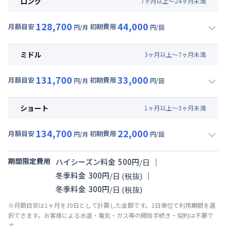
ロング
7
ヶ
月
以上～
24
ヶ
月
未満
128,700
44,000
月額目安
初期費用
円/月
円/回
▼
ロング
利用時の料金詳細
月額賃料目安(30日利用)
ミドル
3
ヶ
月
以上～
7
ヶ
月
未満
賃料 :
99,000円/月 (3,300円/日)
131,700
33,000
光熱費他 :
27,000円/月 (900円/日) (税抜)
月額目安
初期費用
円/月
円/回
▼
ミドル
利用時の料金詳細
清掃料他 :
40,000円/回 (税抜)
月額賃料目安(30日利用)
ショート
1
ヶ
月
以上～
3
ヶ
月
未満
賃料 :
102,000円/月 (3,400円/日)
134,700
22,000
光熱費他 :
27,000円/月 (900円/日) (税抜)
月額目安
初期費用
円/月
円/回
▼
ショート
利用時の料金詳細
清掃料他 :
30,000円/回 (税抜)
月額賃料目安(30日利用)
期間限定費用
｜
ハイシーズン料金
500
円
/
日
賃料 :
105,000円/月 (3,500円/日)
｜
冬季料金
300
円
/
日
(税抜)
光熱費他 :
27,000円/月 (900円/日) (税抜)
冬季料金
300
円
/
日
(税抜)
清掃料他 :
20,000円/回 (税抜)
※月額目安は1ヶ月を30日として計算した金額です。1日単位で利用期間を選
択できます。お客様による水道・電気・ガス等の開栓手続き・契約は不要で
す。