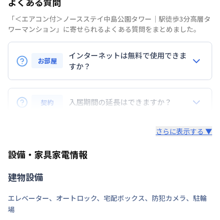
よくある質問
禁煙・喫煙
「＜エアコン付＞ノースステイ中島公園タワー｜駅徒歩3分高層タ
ワーマンション」に寄せられるよくある質問をまとめました。
札幌市南北線
中島公園駅
徒歩
3
分
交通
札幌市東豊線
豊水すすきの駅
徒歩
6
分
インターネットは無料で使用できま
札幌市南北線
すすきの駅
徒歩
10
分
お部屋
すか？
定員
4
名
はい、当社が管理するマンスリーマンションでは、全
駐車場
あり(空き要確認)
物件でインターネット（Wi-Fi）を無料でご利用いた
入居期間の延長はできますか？
契約
だけます。ご入居後、すぐに接続できる環境が整って
次回更新日
情報更新日より14日以内
いるため、面倒な手続きや工事の必要は一切ありませ
原則として、退去日の1ヶ月前までにご連絡いただけ
さらに表示する ▼
ん。テレワークや動画視聴、オンライン授業など、幅
れば、空室状況に応じてご延長の再契約が可能です。
情報更新日
2026年7月26日
広い用途に対応しており、快適なインターネット環境
延長をご希望の場合は、お早めにご相談ください。
設備・家具家電情報
をご提供しています。
建物設備
エレベーター
、
オートロック
、
宅配ボックス
、
防犯カメラ
、
駐輪
場