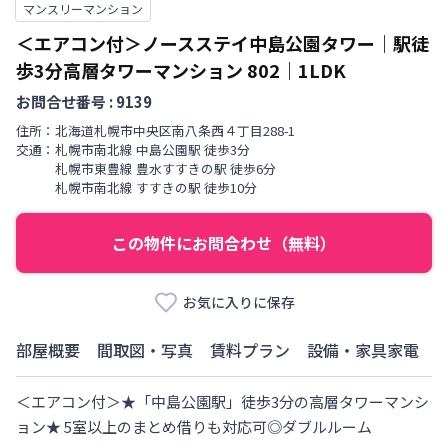
マンスリーマンション
＜エアコン付＞ノースステイ中島公園タワー｜駅徒
歩3分高層タワーマンション
802
｜
1LDK
お問合せ番号 :
9139
住所：
北海道
札幌市中央区
南八条西
４丁目
288-1
交通：
札幌市南北線
中島公園駅
徒歩
3
分
札幌市東豊線
豊水すすきの駅
徒歩
6
分
札幌市南北線
すすきの駅
徒歩
10
分
この物件にお問合わせ（無料）
お気に入りに保存
部屋概要
間取図・写真
賃料プラン
設備・家具家電
＜エアコン付＞★「中島公園駅」徒歩3分の高層タワーマンシ
ョン★ 5室以上のまとめ借りも対応可◎ダブルルーム