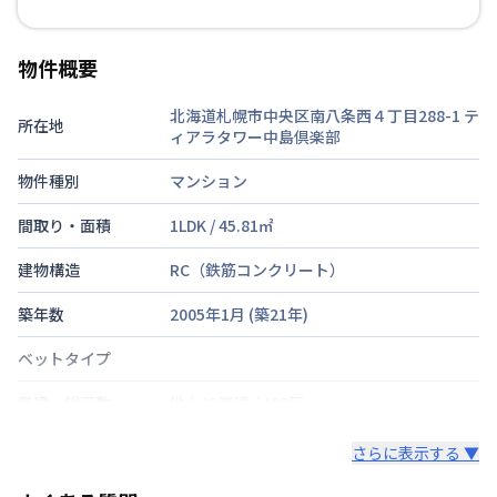
物件概要
北海道札幌市中央区南八条西４丁目288-1
テ
所在地
ィアラタワー中島倶楽部
物件種別
マンション
間取り・面積
1LDK
/
45.81
㎡
建物構造
RC（鉄筋コンクリート）
築年数
2005年1月
(築
21
年)
ベットタイプ
階建・総戸数
地上33階建
/
400戸
鍵の種類
カードキー
さらに表示する ▼
部屋の向き
南東