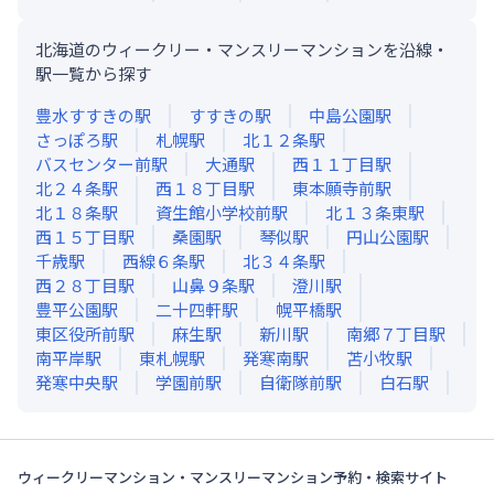
北海道のウィークリー・マンスリーマンションを沿線・
駅一覧から探す
豊水すすきの
駅
すすきの
駅
中島公園
駅
さっぽろ
駅
札幌
駅
北１２条
駅
バスセンター前
駅
大通
駅
西１１丁目
駅
北２４条
駅
西１８丁目
駅
東本願寺前
駅
北１８条
駅
資生館小学校前
駅
北１３条東
駅
西１５丁目
駅
桑園
駅
琴似
駅
円山公園
駅
千歳
駅
西線６条
駅
北３４条
駅
西２８丁目
駅
山鼻９条
駅
澄川
駅
豊平公園
駅
二十四軒
駅
幌平橋
駅
東区役所前
駅
麻生
駅
新川
駅
南郷７丁目
駅
南平岸
駅
東札幌
駅
発寒南
駅
苫小牧
駅
発寒中央
駅
学園前
駅
自衛隊前
駅
白石
駅
ウィークリーマンション・マンスリーマンション予約・検索サイト