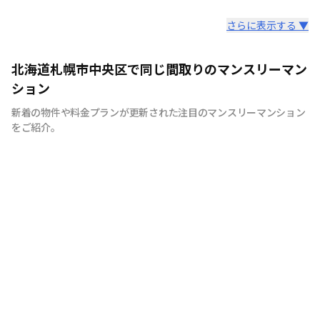
スタッフからのコメント
さらに表示する ▼
札幌市内の人気エリアにお部屋が多数あります。当社のマ
北海道札幌市中央区で同じ間取りのマンスリーマン
ンションは、全物件インターネット・Wi-Fi無料の使い放
ション
題です。HPにて室内の模様を動画撮影し公開。お気軽に
新着の物件や料金プランが更新された注目のマンスリーマンション
お問合せください。
をご紹介。