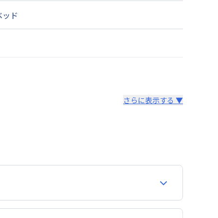
ベッド
さらに表示する ▼
より14日以内
費用が含まれて表示されています。