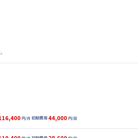
す。
116,400
44,000
初期費用
円/月
円/回
グ
利用時の料金詳細
目安(30日利用)
119,400
28,600
初期費用