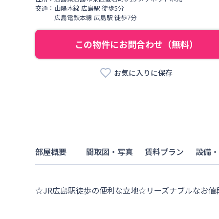
交通：
山陽本線
広島駅
徒歩
5
分
広島電鉄本線
広島駅
徒歩
7
分
この物件にお問合わせ（無料）
お気に入りに保存
部屋概要
間取図・写真
賃料プラン
設備・
☆JR広島駅徒歩の便利な立地☆リーズナブルなお値