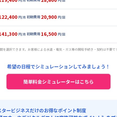
円/月
円/回
,000円/月 (2,800円/日)
ル
利用時の料金詳細
:
24,000円/月 (800円/日) (税抜)
目安(30日利用)
122,400
20,900
初期費用
:
37,000円/回 (税抜)
円/月
円/回
,000円/月 (2,900円/日)
ート
利用時の料金詳細
 :
:
24,000円/月 (800円/日) (税抜)
目安(30日利用)
:
6,000円/月 (200円/日)
141,300
16,500
初期費用
:
23,000円/回 (税抜)
円/月
円/回
,000円/月 (3,000円/日)
パーショート
利用時の料金詳細
 :
:
24,000円/月 (800円/日) (税抜)
: 3,000円/回 (税抜)
目安(30日利用)
:
6,000円/月 (200円/日)
期間を選択できます。お客様による水道・電気・ガス等の開栓手続き・契約は不要で
:
16,000円/回 (税抜)
,000円/月 (3,300円/日) (税抜)
 :
:
24,000円/月 (800円/日) (税抜)
: 3,000円/回 (税抜)
:
6,000円/月 (200円/日)
希望の日程でシミュレーションしてみましょう！
:
12,000円/回 (税抜)
 :
: 3,000円/回 (税抜)
簡単料金シミュレーターはこちら
:
6,000円/月 (200円/日)
: 3,000円/回 (税抜)
スタービジネスだけのお得なポイント制度