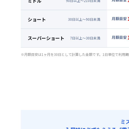
ミドル
90
日
以上～
210
日
未満
賃料 :
84
▼
ミド
光熱費他 
月額賃料
ショート
月額目安
清掃料他 
30
日
以上～
90
日
未満
賃料 :
87
▼
ショ
その他費用
光熱費他 
月額賃料
管理費
スーパーショート
月額目安
清掃料他 
7
日
以上～
30
日
未満
初期費用
賃料 :
90
▼
スー
その他費用
光熱費他 
事務手数料 
月額賃料
管理費
※月額目安は1ヶ月を30日として計算した金額です。1日単位で利用
清掃料他 
初期費用
賃料 :
99
その他費用
光熱費他 
事務手数料 
管理費
清掃料他 
初期費用
その他費用
事務手数料 
管理費
初期費用
事務手数料 
ミ