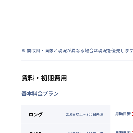
※ 間取図・画像と現況が異なる場合は現況を優先しま
賃料・初期費用
基本料金プラン
ロング
月額目安
210
日
以上～
365
日
未満
▼
ロン
月額賃料
月額目安