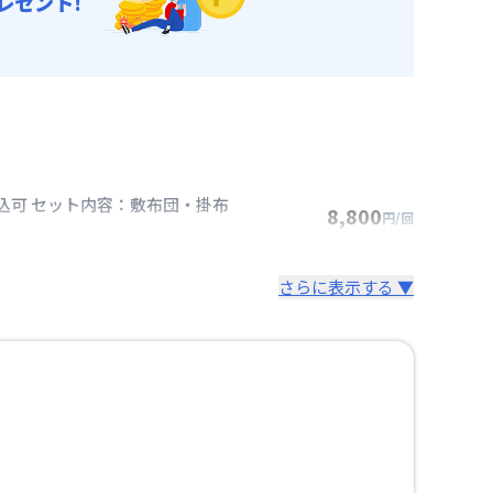
レゼント!
込可 セット内容：敷布団・掛布
8,800
円/回
さらに表示する ▼