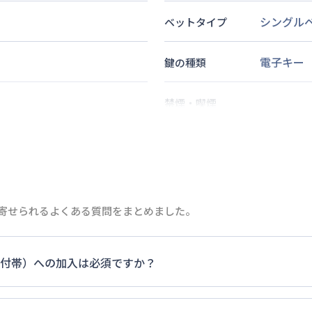
シングル
ベットタイプ
電子キー
鍵の種類
禁煙・喫煙
2
名
定員
情報更新日
次回更新日
」に寄せられるよくある質問をまとめました。
付帯）への加入は必須ですか？
ます。料金プランでは清掃料欄に期間によって設定されている