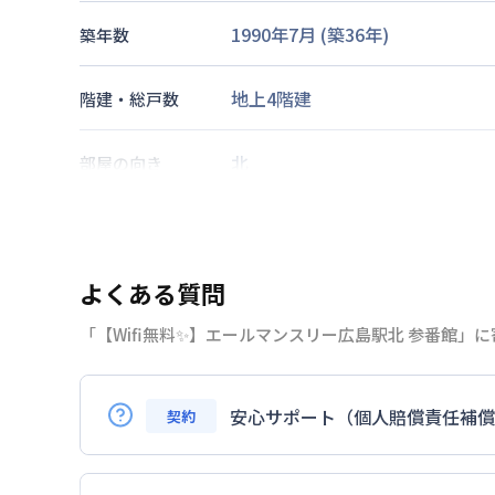
1990年7月
(築
36
年)
築年数
地上4階建
階建・総戸数
北
部屋の向き
山陽本線
広島駅
徒歩
5
分
交通
広島電鉄本線
広島駅
徒歩
7
分
よくある質問
なし
駐車場
「【Wifi無料✨】エールマンスリー広島駅北 参番館
2026年7月26日
情報更新日
安心サポート（個人賠償責任補償
契約
はい。安心サポートへの加入は必須となり