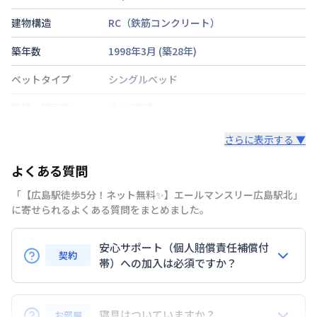
建物構造
RC（鉄筋コンクリート）
築年数
1998年3月
(築
28
年)
ベットタイプ
シングルベッド
階建・総戸数
地上8階建
鍵の種類
鍵
さらに表示する ▼
部屋の向き
南
よくある質問
禁煙・喫煙
「【広島駅徒歩5分！ネット無料✨】エールマンスリー広島駅北」
に寄せられるよくある質問をまとめました。
東海道・山陽新幹線
広島駅
徒歩
5
分
交通
広島電鉄本線
広島駅
徒歩
8
分
安心サポート（個人賠償責任補償付
契約
定員
帯）への加入は必須ですか？
2
名
はい。安心サポートへの加入は必須となります。料金
駐車場
なし
プランでは清掃料欄に期間によって設定されている費
寝具はついていますか？
お部屋