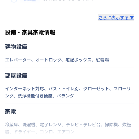
次回更新日
情報更新日より14日以内
用が含まれて表示されています。
レンタル寝具3点セットは、希望された場合のみ業者
情報更新日
2026年7月25日
ロング（210日〜365日未満）：7,700円/回
さらに表示する ▼
様からご提供となります。
ミドル（90日〜210日未満）：3,300円/回
セット内容：敷布団・掛布団・枕 各カバー付き（通
ショート（30日〜90日未満）：2,200円/回
設備・家具家電情報
年用）8,800円（初回）
スーパーショート（7日〜30日未満）：1,100円/回
建物設備
ご自身でご用意いただき持ち込みも可能です。
エレベーター
、
オートロック
、
宅配ボックス
、
駐輪場
部屋設備
インターネット対応
、
バス・トイレ別
、
クローゼット
、
フローリ
ング
、
洗浄機能付き便座
、
ベランダ
家電
冷蔵庫
、
洗濯機
、
電子レンジ
、
テレビ・テレビ台
、
掃除機
、
炊飯
器
、
ドライヤー
、
コンロ
、
エアコン