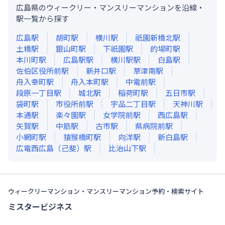
広島県のウィークリー・マンスリーマンションを沿線・
駅一覧から探す
広島
駅
胡町
駅
横川
駅
祇園新橋北
駅
土橋
駅
銀山町
駅
下祇園
駅
的場町
駅
本川町
駅
広島駅
駅
横川駅
駅
白島
駅
佐伯区役所前
駅
新井口
駅
草津南
駅
舟入幸町
駅
舟入本町
駅
中電前
駅
段原一丁目
駅
城北
駅
稲荷町
駅
五日市
駅
袋町
駅
市役所前
駅
宇品二丁目
駅
天神川
駅
本通
駅
楽々園
駅
女学院前
駅
西広島
駅
矢賀
駅
中筋
駅
古市
駅
県病院前
駅
小網町
駅
猿猴橋町
駅
向洋
駅
新白島
駅
広電西広島（己斐）
駅
比治山下
駅
ウィークリーマンション・マンスリーマンション予約・検索サイト
ミスタービジネス