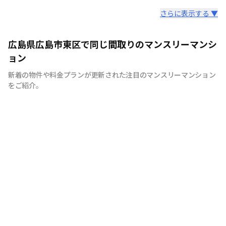
スタッフからのコメント
さらに表示する ▼
広島のマンスリーマンション“エールマンスリー広島”は、
広島県広島市東区で同じ間取りのマンスリーマンシ
中国地方で管理物件戸数 NO.1の良和ハウスが運営展開す
ョン
るマンスリーマンションです。 豊富な物件の中から厳選
新着の物件や料金プランが更新された注目のマンスリーマンション
したお部屋にお洒落な家具や質のよい家電を装備。 イン
をご紹介。
テリアやサービスにも拘った地元密着企業ならではの柔軟
な対応とおもてなしをご用意しています。 広島への出
張・研修、観光、新居へ引っ越しまでの仮住まいなど、
様々な利用が可能です。 エールマンスリー広島は今まで
のマンスリーマンションにない、ワンランク上の生活空間
をご提供します。 一時的に住むのはなく、短期間でも快
適に暮らせるお部屋造り。 それがエールマンスリー広島
です。