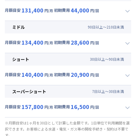
131,400
44,000
月額目安
初期費用
円/月
円/回
▼
ロング
利用時の料金詳細
月額賃料目安(30日利用)
ミドル
90
日
以上～
210
日
未満
賃料 :
99,000円/月 (3,300円/日)
134,400
28,600
光熱費他 :
24,000円/月 (800円/日) (税抜)
月額目安
初期費用
円/月
円/回
▼
ミドル
利用時の料金詳細
清掃料他 :
37,000円/回 (税抜)
月額賃料目安(30日利用)
その他費用 :
ショート
30
日
以上～
90
日
未満
管理費
:
6,000円/月 (200円/日)
賃料 :
102,000円/月 (3,400円/日)
初期費用
140,400
20,900
光熱費他 :
24,000円/月 (800円/日) (税抜)
月額目安
初期費用
円/月
円/回
事務手数料 : 3,000円/回 (税抜)
▼
ショート
利用時の料金詳細
清掃料他 :
23,000円/回 (税抜)
月額賃料目安(30日利用)
その他費用 :
スーパーショート
7
日
以上～
30
日
未満
管理費
:
6,000円/月 (200円/日)
賃料 :
108,000円/月 (3,600円/日)
初期費用
157,800
16,500
光熱費他 :
24,000円/月 (800円/日) (税抜)
月額目安
初期費用
円/月
円/回
事務手数料 : 3,000円/回 (税抜)
▼
スーパーショート
利用時の料金詳細
清掃料他 :
16,000円/回 (税抜)
月額賃料目安(30日利用)
その他費用 :
※月額目安は1ヶ月を30日として計算した金額です。1日単位で利用期間を選
択できます。お客様による水道・電気・ガス等の開栓手続き・契約は不要で
管理費
:
6,000円/月 (200円/日)
賃料 :
114,000円/月 (3,800円/日) (税抜)
す。