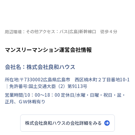
その他アクセス：バス(広島)新幹線口　徒歩４分
周辺環境：
マンスリーマンション運営会社情報
会社名：
株式会社良和ハウス
所在地:〒
7330002
広島県
広島市 西区
楠木町
２丁目
番地
10-1
｜免許番号:
国土交通大臣（2）第9113号
営業時間/
10：00～18：00
定休日/
水曜・日曜・祝日・盆・
正月、ＧＷ休暇有り
株式会社良和ハウス
の会社詳細をみる