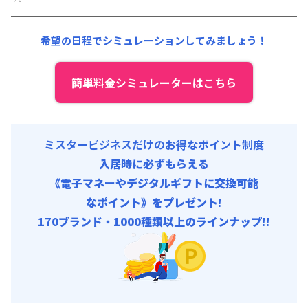
初期費用
光熱費他 :
24,000円/月 (800円/日) (税抜)
事務手数料 : 3,000円/回 (税抜)
清掃料他 :
12,000円/回 (税抜)
希望の日程でシミュレーションしてみましょう！
その他費用 :
管理費
:
6,000円/月 (200円/日)
初期費用
簡単料金シミュレーターはこちら
事務手数料 : 3,000円/回 (税抜)
ミスタービジネスだけのお得なポイント制度
入居時に必ずもらえる
《電子マネーやデジタルギフトに交換可能
なポイント》をプレゼント!
170ブランド・1000種類以上のラインナップ!!