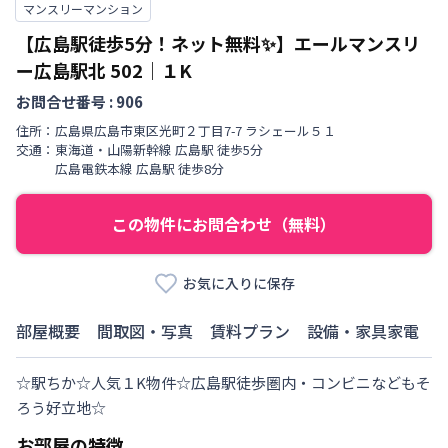
マンスリーマンション
【広島駅徒歩5分！ネット無料✨】エールマンスリ
ー広島駅北
502
｜
１K
お問合せ番号 :
906
住所：
広島県
広島市東区
光町
２丁目
7-7 ラシェール５１
交通：
東海道・山陽新幹線
広島駅
徒歩
5
分
広島電鉄本線
広島駅
徒歩
8
分
この物件にお問合わせ（無料）
お気に入りに保存
部屋概要
間取図・写真
賃料プラン
設備・家具家電
☆駅ちか☆人気１K物件☆広島駅徒歩圏内・コンビニなどもそ
ろう好立地☆
お部屋の特徴