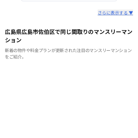
スタッフからのコメント
さらに表示する ▼
広島のマンスリーマンション“エールマンスリー広島”は、
広島県広島市佐伯区で同じ間取りのマンスリーマン
中国地方で管理物件戸数 NO.1の良和ハウスが運営展開す
ション
るマンスリーマンションです。 豊富な物件の中から厳選
新着の物件や料金プランが更新された注目のマンスリーマンション
したお部屋にお洒落な家具や質のよい家電を装備。 イン
をご紹介。
テリアやサービスにも拘った地元密着企業ならではの柔軟
な対応とおもてなしをご用意しています。 広島への出
張・研修、観光、新居へ引っ越しまでの仮住まいなど、
様々な利用が可能です。 エールマンスリー広島は今まで
のマンスリーマンションにない、ワンランク上の生活空間
をご提供します。 一時的に住むのはなく、短期間でも快
適に暮らせるお部屋造り。 それがエールマンスリー広島
です。