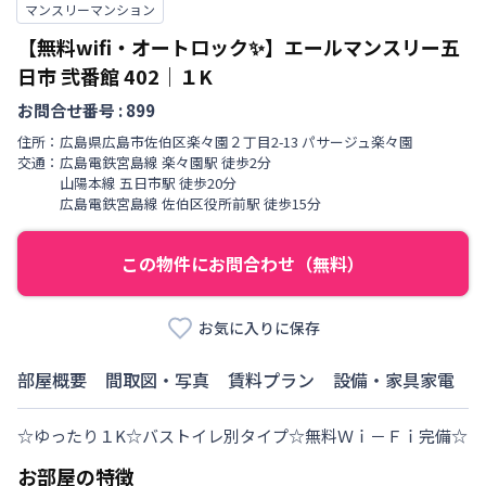
マンスリーマンション
【無料wifi・オートロック✨】エールマンスリー五
日市 弐番館
402
｜
１K
お問合せ番号 :
899
住所：
広島県
広島市佐伯区
楽々園
２丁目
2-13 パサージュ楽々園
交通：
広島電鉄宮島線
楽々園駅
徒歩
2
分
山陽本線
五日市駅
徒歩
20
分
広島電鉄宮島線
佐伯区役所前駅
徒歩
15
分
この物件にお問合わせ（無料）
お気に入りに保存
部屋概要
間取図・写真
賃料プラン
設備・家具家電
☆ゆったり１K☆バストイレ別タイプ☆無料Ｗｉ－Ｆｉ完備☆
お部屋の特徴