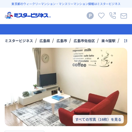
東京都のウィークリーマンション・マンスリーマンション情報はミスタービジネス
ミスタービジネス
広島県
広島市
広島市佐伯区
楽々園駅
【無料
すべての写真（
16
枚）を見る