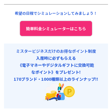
初期費用
光熱費他 :
24,000円/月 (800円/日) (税抜)
事務手数料 : 3,000円/回 (税抜)
清掃料他 :
12,000円/回 (税抜)
希望の日程でシミュレーションしてみましょう！
その他費用 :
管理費
:
6,000円/月 (200円/日)
初期費用
簡単料金シミュレーターはこちら
事務手数料 : 3,000円/回 (税抜)
ミスタービジネスだけのお得なポイント制度
入居時に必ずもらえる
《電子マネーやデジタルギフトに交換可能
なポイント》をプレゼント!
170ブランド・1000種類以上のラインナップ!!