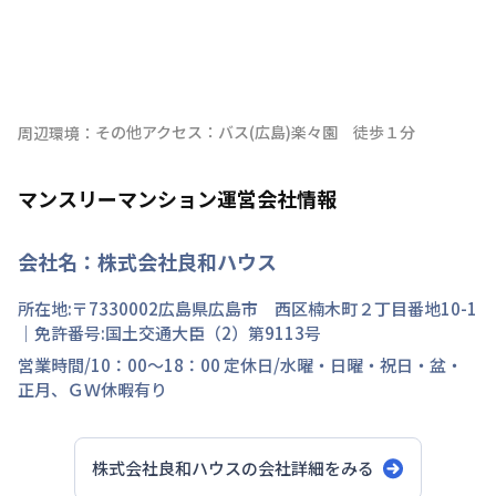
その他アクセス：バス(広島)楽々園　徒歩１分
周辺環境：
マンスリーマンション運営会社情報
会社名：
株式会社良和ハウス
所在地:〒
7330002
広島県
広島市 西区
楠木町
２丁目
番地
10-1
｜免許番号:
国土交通大臣（2）第9113号
営業時間/
10：00～18：00
定休日/
水曜・日曜・祝日・盆・
正月、ＧＷ休暇有り
株式会社良和ハウス
の会社詳細をみる