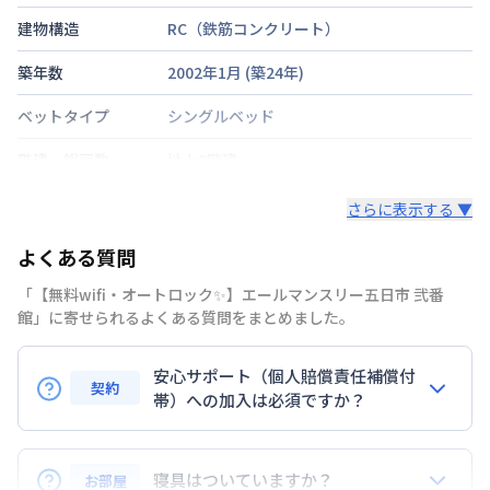
建物構造
RC（鉄筋コンクリート）
築年数
2002年1月
(築
24
年)
ベットタイプ
シングルベッド
階建・総戸数
地上9階建
鍵の種類
鍵
さらに表示する ▼
部屋の向き
南
よくある質問
禁煙・喫煙
「【無料wifi・オートロック✨】エールマンスリー五日市 弐番
館」に寄せられるよくある質問をまとめました。
広島電鉄宮島線
楽々園駅
徒歩
2
分
交通
山陽本線
五日市駅
徒歩
20
分
安心サポート（個人賠償責任補償付
広島電鉄宮島線
佐伯区役所前駅
徒歩
15
分
契約
帯）への加入は必須ですか？
定員
2
名
はい。安心サポートへの加入は必須となります。料金
駐車場
なし
プランでは清掃料欄に期間によって設定されている費
寝具はついていますか？
お部屋