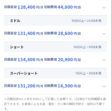
128,400
44,000
月額目安
初期費用
円/月
円/回
▼
ロング
利用時の料金詳細
月額賃料目安(30日利用)
ミドル
90
日
以上～
210
日
未満
賃料 :
96,000円/月 (3,200円/日)
131,400
28,600
光熱費他 :
24,000円/月 (800円/日) (税抜)
月額目安
初期費用
円/月
円/回
▼
ミドル
利用時の料金詳細
清掃料他 :
37,000円/回 (税抜)
月額賃料目安(30日利用)
その他費用 :
ショート
30
日
以上～
90
日
未満
管理費
:
6,000円/月 (200円/日)
賃料 :
99,000円/月 (3,300円/日)
初期費用
134,400
20,900
光熱費他 :
24,000円/月 (800円/日) (税抜)
月額目安
初期費用
円/月
円/回
事務手数料 : 3,000円/回 (税抜)
▼
ショート
利用時の料金詳細
清掃料他 :
23,000円/回 (税抜)
月額賃料目安(30日利用)
その他費用 :
スーパーショート
7
日
以上～
30
日
未満
管理費
:
6,000円/月 (200円/日)
賃料 :
102,000円/月 (3,400円/日)
初期費用
151,200
16,500
光熱費他 :
24,000円/月 (800円/日) (税抜)
月額目安
初期費用
円/月
円/回
事務手数料 : 3,000円/回 (税抜)
▼
スーパーショート
利用時の料金詳細
清掃料他 :
16,000円/回 (税抜)
月額賃料目安(30日利用)
その他費用 :
※月額目安は1ヶ月を30日として計算した金額です。1日単位で利用期間を選
択できます。お客様による水道・電気・ガス等の開栓手続き・契約は不要で
管理費
:
6,000円/月 (200円/日)
賃料 :
108,000円/月 (3,600円/日) (税抜)
す。