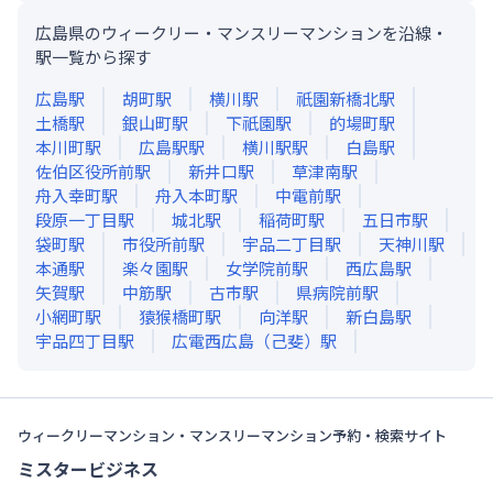
広島県のウィークリー・マンスリーマンションを沿線・
駅一覧から探す
広島
駅
胡町
駅
横川
駅
祇園新橋北
駅
土橋
駅
銀山町
駅
下祇園
駅
的場町
駅
本川町
駅
広島駅
駅
横川駅
駅
白島
駅
佐伯区役所前
駅
新井口
駅
草津南
駅
舟入幸町
駅
舟入本町
駅
中電前
駅
段原一丁目
駅
城北
駅
稲荷町
駅
五日市
駅
袋町
駅
市役所前
駅
宇品二丁目
駅
天神川
駅
本通
駅
楽々園
駅
女学院前
駅
西広島
駅
矢賀
駅
中筋
駅
古市
駅
県病院前
駅
小網町
駅
猿猴橋町
駅
向洋
駅
新白島
駅
宇品四丁目
駅
広電西広島（己斐）
駅
ウィークリーマンション・マンスリーマンション予約・検索サイト
ミスタービジネス