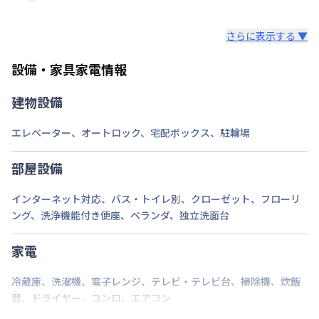
用が含まれて表示されています。
次回更新日
情報更新日より14日以内
レンタル寝具3点セットは、希望された場合のみ業者
ロング（210日〜365日未満）：7,700円/回
さらに表示する ▼
様からご提供となります。
情報更新日
2026年7月23日
ミドル（90日〜210日未満）：3,300円/回
セット内容：敷布団・掛布団・枕 各カバー付き（通
ショート（30日〜90日未満）：2,200円/回
設備・家具家電情報
年用）8,800円（初回）
スーパーショート（7日〜30日未満）：1,100円/回
建物設備
ご自身でご用意いただき持ち込みも可能です。
エレベーター
、
オートロック
、
宅配ボックス
、
駐輪場
部屋設備
インターネット対応
、
バス・トイレ別
、
クローゼット
、
フローリ
ング
、
洗浄機能付き便座
、
ベランダ
、
独立洗面台
家電
冷蔵庫
、
洗濯機
、
電子レンジ
、
テレビ・テレビ台
、
掃除機
、
炊飯
器
、
ドライヤー
、
コンロ
、
エアコン