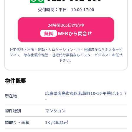
受付時間：平日 10:00-17:00
24時間365日対応中
WEBから問合せ
無料
社宅代行・出張・転勤・リロケーション・中・長期滞在ならミスタービ
ジネス 急な出張や転勤・社宅代行業務ならミスタービジネスにお任せ
下さい。
物件概要
広島県広島市東区若草町10-16 平勝ビル１７
所在地
-
物件種別
マンション
間取り・面積
1K
/
26.81
㎡