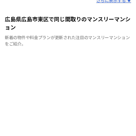
スタッフからのコメント
さらに表示する ▼
広島のマンスリーマンション“エールマンスリー広島”は、
広島県広島市東区で同じ間取りのマンスリーマンシ
中国地方で管理物件戸数 NO.1の良和ハウスが運営展開す
ョン
るマンスリーマンションです。 豊富な物件の中から厳選
新着の物件や料金プランが更新された注目のマンスリーマンション
したお部屋にお洒落な家具や質のよい家電を装備。 イン
をご紹介。
テリアやサービスにも拘った地元密着企業ならではの柔軟
な対応とおもてなしをご用意しています。 広島への出
張・研修、観光、新居へ引っ越しまでの仮住まいなど、
様々な利用が可能です。 エールマンスリー広島は今まで
のマンスリーマンションにない、ワンランク上の生活空間
をご提供します。 一時的に住むのはなく、短期間でも快
適に暮らせるお部屋造り。 それがエールマンスリー広島
です。