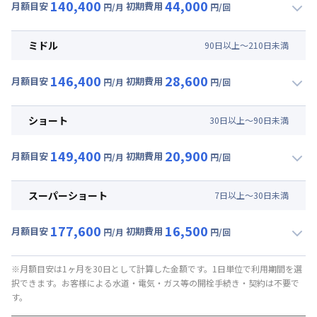
140,400
44,000
月額目安
初期費用
円/月
円/回
▼
ロング
利用時の料金詳細
月額賃料目安(30日利用)
ミドル
90
日
以上～
210
日
未満
賃料 :
108,000円/月 (3,600円/日)
146,400
28,600
光熱費他 :
24,000円/月 (800円/日) (税抜)
月額目安
初期費用
円/月
円/回
▼
ミドル
利用時の料金詳細
清掃料他 :
37,000円/回 (税抜)
月額賃料目安(30日利用)
その他費用 :
ショート
30
日
以上～
90
日
未満
管理費
:
6,000円/月 (200円/日)
賃料 :
114,000円/月 (3,800円/日)
初期費用
149,400
20,900
光熱費他 :
24,000円/月 (800円/日) (税抜)
月額目安
初期費用
円/月
円/回
事務手数料 : 3,000円/回 (税抜)
▼
ショート
利用時の料金詳細
清掃料他 :
23,000円/回 (税抜)
月額賃料目安(30日利用)
その他費用 :
スーパーショート
7
日
以上～
30
日
未満
管理費
:
6,000円/月 (200円/日)
賃料 :
117,000円/月 (3,900円/日)
初期費用
177,600
16,500
光熱費他 :
24,000円/月 (800円/日) (税抜)
月額目安
初期費用
円/月
円/回
事務手数料 : 3,000円/回 (税抜)
▼
スーパーショート
利用時の料金詳細
清掃料他 :
16,000円/回 (税抜)
月額賃料目安(30日利用)
その他費用 :
※月額目安は1ヶ月を30日として計算した金額です。1日単位で利用期間を選
択できます。お客様による水道・電気・ガス等の開栓手続き・契約は不要で
管理費
:
6,000円/月 (200円/日)
賃料 :
132,000円/月 (4,400円/日) (税抜)
す。
初期費用
光熱費他 :
24,000円/月 (800円/日) (税抜)