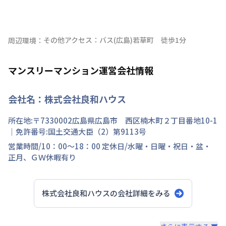
その他アクセス：バス(広島)若草町　徒歩1分
周辺環境：
マンスリーマンション運営会社情報
会社名：
株式会社良和ハウス
所在地:〒
7330002
広島県
広島市 西区
楠木町
２丁目
番地
10-1
｜免許番号:
国土交通大臣（2）第9113号
営業時間/
10：00～18：00
定休日/
水曜・日曜・祝日・盆・
正月、ＧＷ休暇有り
株式会社良和ハウス
の会社詳細をみる