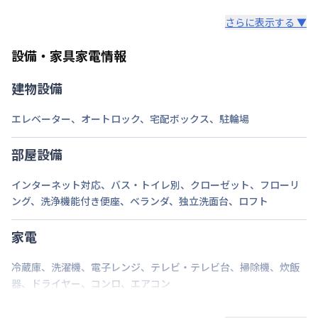
レンタル寝具3点セットは、希望された場合のみ業者
情報更新日
2026年7月25日
ロング（210日〜365日未満）：7,700円/回
さらに表示する ▼
様からご提供となります。
ミドル（90日〜210日未満）：3,300円/回
セット内容：敷布団・掛布団・枕 各カバー付き（通
ショート（30日〜90日未満）：2,200円/回
設備・家具家電情報
年用）8,800円（初回）
スーパーショート（7日〜30日未満）：1,100円/回
建物設備
ご自身でご用意いただき持ち込みも可能です。
エレベーター
、
オートロック
、
宅配ボックス
、
駐輪場
部屋設備
インターネット対応
、
バス・トイレ別
、
クローゼット
、
フローリ
ング
、
洗浄機能付き便座
、
ベランダ
、
独立洗面台
、
ロフト
家電
冷蔵庫
、
洗濯機
、
電子レンジ
、
テレビ・テレビ台
、
掃除機
、
炊飯
器
、
ドライヤー
、
コンロ
、
エアコン