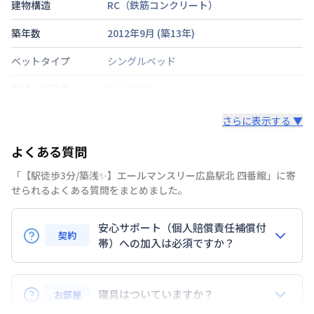
建物構造
RC（鉄筋コンクリート）
築年数
2012年9月
(築
13
年)
ベットタイプ
シングルベッド
階建・総戸数
地上5階建
鍵の種類
鍵
さらに表示する ▼
部屋の向き
西
よくある質問
禁煙・喫煙
「【駅徒歩3分/築浅✨】エールマンスリー広島駅北 四番館」に寄
せられるよくある質問をまとめました。
山陽本線
広島駅
徒歩
3
分
交通
広島電鉄本線
広島駅
徒歩
9
分
安心サポート（個人賠償責任補償付
契約
定員
帯）への加入は必須ですか？
2
名
はい。安心サポートへの加入は必須となります。料金
駐車場
なし
プランでは清掃料欄に期間によって設定されている費
寝具はついていますか？
お部屋
次回更新日
情報更新日より14日以内
用が含まれて表示されています。