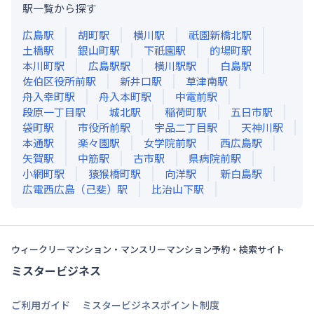
駅一覧から探す
広島
駅
胡町
駅
横川
駅
祇園新橋北
駅
土橋
駅
銀山町
駅
下祇園
駅
的場町
駅
本川町
駅
広島駅
駅
横川駅
駅
白島
駅
佐伯区役所前
駅
新井口
駅
草津南
駅
舟入幸町
駅
舟入本町
駅
中電前
駅
段原一丁目
駅
城北
駅
稲荷町
駅
五日市
駅
袋町
駅
市役所前
駅
宇品二丁目
駅
天神川
駅
本通
駅
楽々園
駅
女学院前
駅
西広島
駅
矢賀
駅
中筋
駅
古市
駅
県病院前
駅
小網町
駅
猿猴橋町
駅
向洋
駅
新白島
駅
広電西広島（己斐）
駅
比治山下
駅
ウィークリーマンション・マンスリーマンション予約・検索サイト
ミスタービジネス
ご利用ガイド
ミスタービジネスポイント制度