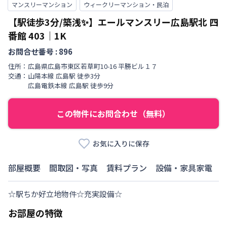
マンスリーマンション
ウィークリーマンション・民泊
【駅徒歩3分/築浅✨】エールマンスリー広島駅北 四
番館
403
｜
1K
お問合せ番号 :
896
住所：
広島県
広島市東区
若草町
10-16 平勝ビル１７
交通：
山陽本線
広島駅
徒歩
3
分
広島電鉄本線
広島駅
徒歩
9
分
この物件にお問合わせ（無料）
お気に入りに保存
部屋概要
間取図・写真
賃料プラン
設備・家具家電
☆駅ちか好立地物件☆充実設備☆
お部屋の特徴