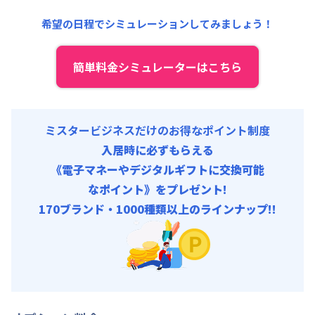
事務手数料 : 3,000円/回 (税抜)
清掃料他 :
12,000円/回 (税抜)
希望の日程でシミュレーションしてみましょう！
その他費用 :
管理費
:
6,000円/月 (200円/日)
初期費用
簡単料金シミュレーターはこちら
事務手数料 : 3,000円/回 (税抜)
ミスタービジネスだけのお得なポイント制度
入居時に必ずもらえる
《電子マネーやデジタルギフトに交換可能
なポイント》をプレゼント!
170ブランド・1000種類以上のラインナップ!!