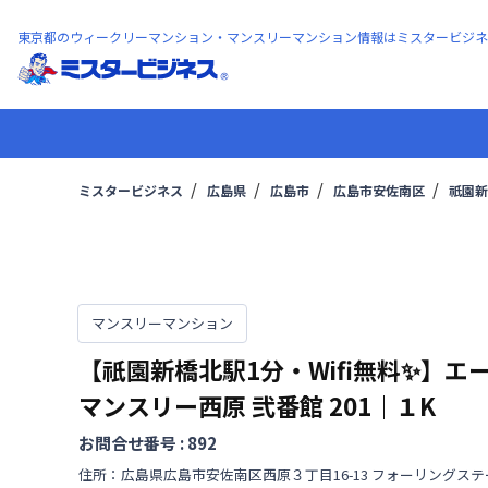
東京都のウィークリーマンション・マンスリーマンション情報はミスタービジネ
ミスタービジネス
広島県
広島市
広島市安佐南区
祇園新
マンスリーマンション
【祇園新橋北駅1分・Wifi無料✨】エ
マンスリー西原 弐番館
201
｜
１K
お問合せ番号 :
892
住所：
広島県
広島市安佐南区
西原
３丁目
16-13 フォーリングス