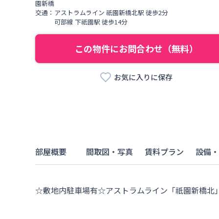
園新橋
交通：
アストラムライン
祇園新橋北駅
徒歩
2
分
可部線
下祇園駅
徒歩
14
分
この物件にお問合わせ（無料）
お気に入りに保存
部屋概要
間取図・写真
賃料プラン
設備・
☆敷地内駐車場有☆アストラムライン「祇園新橋北