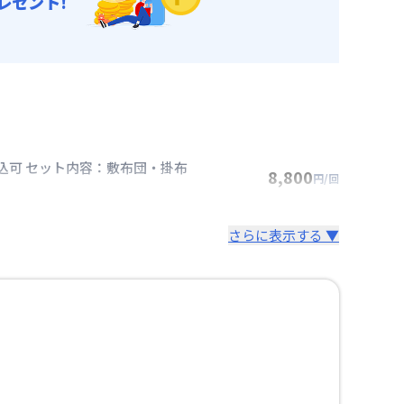
レゼント!
込可 セット内容：敷布団・掛布
8,800
円/回
さらに表示する ▼