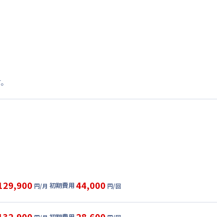
す。
129,900
44,000
初期費用
円/月
円/回
グ
利用時の料金詳細
目安(30日利用)
132,900
28,600
初期費用