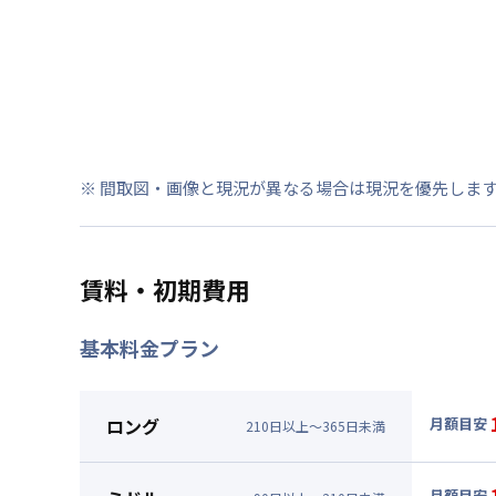
※ 間取図・画像と現況が異なる場合は現況を優先しま
賃料・初期費用
基本料金プラン
ロング
月額目安
210
日
以上～
365
日
未満
▼
ロン
月額賃料
月額目安