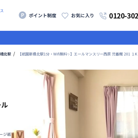
ス
0120-30
ポイント制度
お気に入り
橋北駅
【祇園新橋北駅1分・Wifi無料✨】エールマンスリー西原 弐番館 201 １K
ール
テージ祇