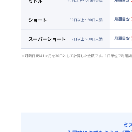
ミドル
90
日
以上～
210
日
未満
賃料 :
81
▼
ミド
光熱費他 
月額賃料
ショート
月額目安
清掃料他 
30
日
以上～
90
日
未満
賃料 :
84
▼
ショ
その他費用
光熱費他 
月額賃料
管理費
スーパーショート
月額目安
清掃料他 
7
日
以上～
30
日
未満
駐車場
賃料 :
87
▼
スー
その他費用
初期費用
光熱費他 
月額賃料
管理費
※月額目安は1ヶ月を30日として計算した金額です。1日単位で利用
事務手数料 
清掃料他 
駐車場
賃料 :
96
その他費用
初期費用
光熱費他 
管理費
事務手数料 
清掃料他 
駐車場
その他費用
初期費用
管理費
事務手数料 
駐車場
初期費用
事務手数料 
ミ