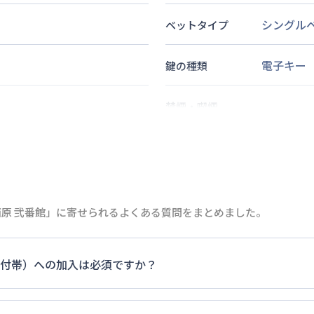
シングル
ベットタイプ
電子キー
鍵の種類
禁煙・喫煙
徒歩
2
分
2
名
定員
情報更新日
次回更新日
ー西原 弐番館」に寄せられるよくある質問をまとめました。
付帯）への加入は必須ですか？
ます。料金プランでは清掃料欄に期間によって設定されている
0円/日が掛かります。空き状況、車種（大きさ）、駐車場所な