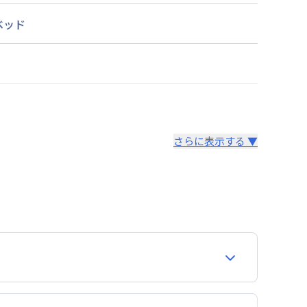
ベッド
さらに表示する ▼
より14日以内
費用が含まれて表示されています。
どを要確認ください。