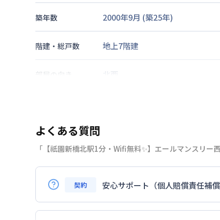
2000年9月
(築
25
年)
築年数
地上7階建
階建・総戸数
北西
部屋の向き
アストラムライン
祇園新橋北駅
交通
可部線
下祇園駅
徒歩
14
分
よくある質問
あり(空き要確認)
駐車場
「【祇園新橋北駅1分・Wifi無料✨】エールマンスリ
敷地内駐車場
2026年7月25日
情報更新日
安心サポート（個人賠償責任補償
契約
はい。安心サポートへの加入は必須となり
※敷地内駐車場をご利用希望の場合は駐車場料金55