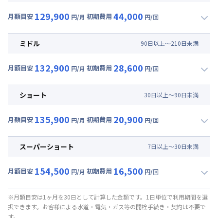
129,900
44,000
月額目安
初期費用
円/月
円/回
▼
ロング
利用時の料金詳細
月額賃料目安(30日利用)
ミドル
90
日
以上～
210
日
未満
賃料 :
81,000円/月 (2,700円/日)
132,900
28,600
光熱費他 :
24,000円/月 (800円/日) (税抜)
月額目安
初期費用
円/月
円/回
▼
ミドル
利用時の料金詳細
清掃料他 :
37,000円/回 (税抜)
月額賃料目安(30日利用)
その他費用 :
ショート
30
日
以上～
90
日
未満
管理費
:
6,000円/月 (200円/日)
賃料 :
84,000円/月 (2,800円/日)
駐車場代
:
15,000円/月 (500円/日) (税抜)
135,900
20,900
光熱費他 :
24,000円/月 (800円/日) (税抜)
月額目安
初期費用
円/月
円/回
初期費用
▼
ショート
利用時の料金詳細
清掃料他 :
23,000円/回 (税抜)
事務手数料 : 3,000円/回 (税抜)
月額賃料目安(30日利用)
その他費用 :
スーパーショート
7
日
以上～
30
日
未満
管理費
:
6,000円/月 (200円/日)
賃料 :
87,000円/月 (2,900円/日)
駐車場代
:
15,000円/月 (500円/日) (税抜)
154,500
16,500
光熱費他 :
24,000円/月 (800円/日) (税抜)
月額目安
初期費用
円/月
円/回
初期費用
▼
スーパーショート
利用時の料金詳細
清掃料他 :
16,000円/回 (税抜)
事務手数料 : 3,000円/回 (税抜)
月額賃料目安(30日利用)
その他費用 :
※月額目安は1ヶ月を30日として計算した金額です。1日単位で利用期間を選
択できます。お客様による水道・電気・ガス等の開栓手続き・契約は不要で
管理費
:
6,000円/月 (200円/日)
賃料 :
96,000円/月 (3,200円/日) (税抜)
す。