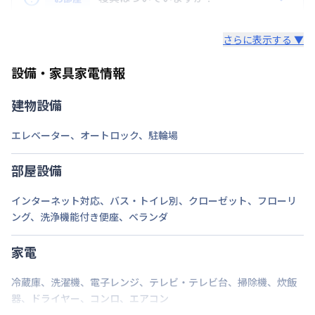
用が含まれて表示されています。
次回更新日
情報更新日より14日以内
レンタル寝具3点セットは、希望された場合のみ業者
ロング（210日〜365日未満）：7,700円/回
さらに表示する ▼
様からご提供となります。
情報更新日
2026年7月25日
ミドル（90日〜210日未満）：3,300円/回
セット内容：敷布団・掛布団・枕 各カバー付き（通
ショート（30日〜90日未満）：2,200円/回
設備・家具家電情報
※敷地内駐車場をご利用希望の場合は駐車場料金550円/日が掛か
年用）8,800円（初回）
スーパーショート（7日〜30日未満）：1,100円/回
ります。空き状況、車種（大きさ）、駐車場所などを要確認くだ
さい。
建物設備
ご自身でご用意いただき持ち込みも可能です。
エレベーター
、
オートロック
、
駐輪場
部屋設備
インターネット対応
、
バス・トイレ別
、
クローゼット
、
フローリ
ング
、
洗浄機能付き便座
、
ベランダ
家電
冷蔵庫
、
洗濯機
、
電子レンジ
、
テレビ・テレビ台
、
掃除機
、
炊飯
器
、
ドライヤー
、
コンロ
、
エアコン