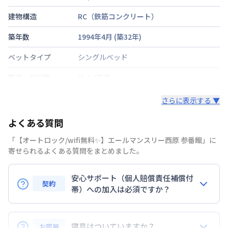
建物構造
RC（鉄筋コンクリート）
築年数
1994年4月
(築
32
年)
ベットタイプ
シングルベッド
階建・総戸数
地上7階建
鍵の種類
電子キー
さらに表示する ▼
部屋の向き
南西
よくある質問
禁煙・喫煙
「【オートロック/wifi無料✨】エールマンスリー西原 参番館」に
寄せられるよくある質問をまとめました。
可部線
下祇園駅
徒歩
6
分
交通
アストラムライン
祇園新橋北駅
徒歩
13
分
安心サポート（個人賠償責任補償付
契約
定員
帯）への加入は必須ですか？
2
名
はい。安心サポートへの加入は必須となります。料金
あり(空き要確認)
駐車場
敷地内駐車場
プランでは清掃料欄に期間によって設定されている費
寝具はついていますか？
お部屋