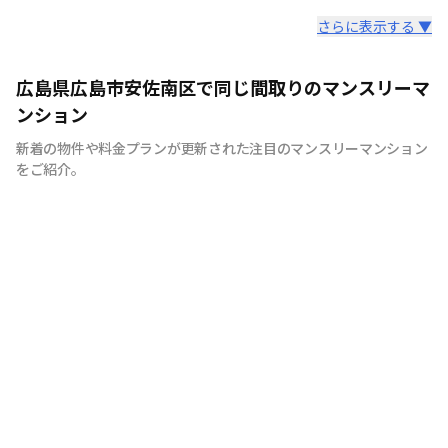
スタッフからのコメント
さらに表示する ▼
広島のマンスリーマンション“エールマンスリー広島”は、
広島県広島市安佐南区で同じ間取りのマンスリーマ
中国地方で管理物件戸数 NO.1の良和ハウスが運営展開す
ンション
るマンスリーマンションです。 豊富な物件の中から厳選
新着の物件や料金プランが更新された注目のマンスリーマンション
したお部屋にお洒落な家具や質のよい家電を装備。 イン
をご紹介。
テリアやサービスにも拘った地元密着企業ならではの柔軟
な対応とおもてなしをご用意しています。 広島への出
張・研修、観光、新居へ引っ越しまでの仮住まいなど、
様々な利用が可能です。 エールマンスリー広島は今まで
のマンスリーマンションにない、ワンランク上の生活空間
をご提供します。 一時的に住むのはなく、短期間でも快
適に暮らせるお部屋造り。 それがエールマンスリー広島
です。