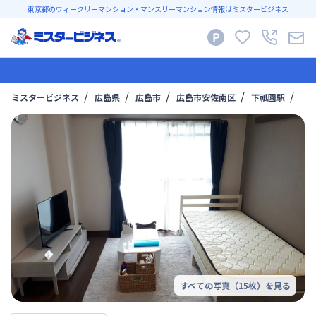
東京都のウィークリーマンション・マンスリーマンション情報はミスタービジネス
ミスタービジネス
広島県
広島市
広島市安佐南区
下祇園駅
【オ
すべての写真（
15
枚）を見る