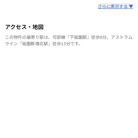
さらに表示する ▼
アクセス・地図
この物件の最寄り駅は
、
可部線
「
下祇園駅
」
徒歩6分
、
アストラム
ライン
「
祇園新橋北駅
」
徒歩13分
です。