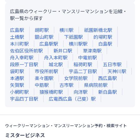
広島県のウィークリー・マンスリーマンションを沿線・
駅一覧から探す
広島
駅
胡町
駅
横川
駅
祇園新橋北
駅
土橋
駅
銀山町
駅
下祇園
駅
的場町
駅
本川町
駅
広島駅
駅
横川駅
駅
白島
駅
佐伯区役所前
駅
新井口
駅
草津南
駅
舟入幸町
駅
舟入本町
駅
中電前
駅
段原一丁目
駅
城北
駅
稲荷町
駅
五日市
駅
袋町
駅
市役所前
駅
宇品二丁目
駅
天神川
駅
本通
駅
楽々園
駅
女学院前
駅
西広島
駅
矢賀
駅
中筋
駅
古市
駅
県病院前
駅
小網町
駅
猿猴橋町
駅
向洋
駅
新白島
駅
宇品四丁目
駅
広電西広島（己斐）
駅
ウィークリーマンション・マンスリーマンション予約・検索サイト
ミスタービジネス