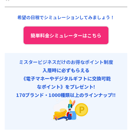
駐車場代
:
15,000円/月 (500円/日) (税抜)
光熱費他 :
24,000円/月 (800円/日) (税抜)
初期費用
清掃料他 :
12,000円/回 (税抜)
事務手数料 : 3,000円/回 (税抜)
希望の日程でシミュレーションしてみましょう！
その他費用 :
管理費
:
6,000円/月 (200円/日)
駐車場代
:
15,000円/月 (500円/日) (税抜)
簡単料金シミュレーターはこちら
初期費用
事務手数料 : 3,000円/回 (税抜)
ミスタービジネスだけのお得なポイント制度
入居時に必ずもらえる
《電子マネーやデジタルギフトに交換可能
なポイント》をプレゼント!
170ブランド・1000種類以上のラインナップ!!