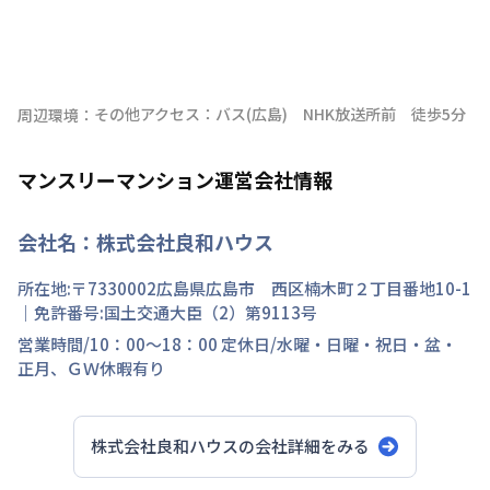
その他アクセス：バス(広島)　NHK放送所前　徒歩5分
周辺環境：
マンスリーマンション運営会社情報
会社名：
株式会社良和ハウス
所在地:〒
7330002
広島県
広島市 西区
楠木町
２丁目
番地
10-1
｜免許番号:
国土交通大臣（2）第9113号
営業時間/
10：00～18：00
定休日/
水曜・日曜・祝日・盆・
正月、ＧＷ休暇有り
株式会社良和ハウス
の会社詳細をみる