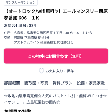
マンスリーマンション
【オートロック/wifi無料✨】エールマンスリー西原
参番館
606
｜
１K
お問合せ番号 :
884
住所：
広島県
広島市安佐南区
西原
１丁目
9-30 めーるにしむら
交通：
可部線
下祇園駅
徒歩
6
分
アストラムライン
祇園新橋北駅
徒歩
13
分
この物件にお問合わせ（無料）
お気に入りに保存
部屋概要
間取図・写真
賃料プラン
設備・家具家電
☆敷地内駐車場完備☆人気のバストイレ別・無料Wi-Fiつき☆
イオンモール広島祇園徒歩圏内☆
お部屋の特徴