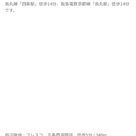
烏丸線
「
四条駅
」
徒歩14分
、
阪急電鉄京都線
「
烏丸駅
」
徒歩14分
です。
フレスコ　五条西洞院店　徒歩5分 / 340m

周辺環境：