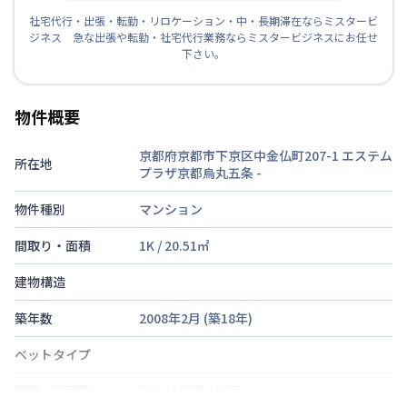
社宅代行・出張・転勤・リロケーション・中・長期滞在ならミスタービ
ジネス 急な出張や転勤・社宅代行業務ならミスタービジネスにお任せ
下さい。
物件概要
京都府京都市下京区中金仏町207-1 エステム
所在地
プラザ京都烏丸五条
-
物件種別
マンション
間取り・面積
1K
/
20.51
㎡
建物構造
築年数
2008年2月
(築
18
年)
ベットタイプ
階建・総戸数
地上11階建
/
68戸