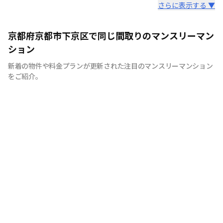
スタッフからのコメント
さらに表示する ▼
安心の日商エステムグループ｜創業30年以上の歴史を誇
京都府京都市下京区で同じ間取りのマンスリーマン
る不動産のプロだからこそ、確かな実績があります。
ション
新着の物件や料金プランが更新された注目のマンスリーマンション
をご紹介。