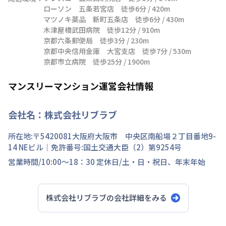
ローソン　五条若宮店　徒歩6分 / 420m

マツノキ薬品　新町五条店　徒歩6分 / 430m

木津屋橋武田病院　徒歩12分 / 910m

京都六条郵便局　徒歩3分 / 230m

京都中央信用金庫　大宮支店　徒歩7分 / 530m

京都市立病院　徒歩25分 / 1900m
マンスリーマンション運営会社情報
会社名：
株式会社リブラブ
所在地:〒
5420081
大阪府
大阪市 中央区
南船場
２丁目
番地
9-
14 NEビル
｜免許番号:
国土交通大臣（2）第9254号
営業時間/
10:00～18：30
定休日/
土・日・祝日、年末年始
株式会社リブラブ
の会社詳細をみる