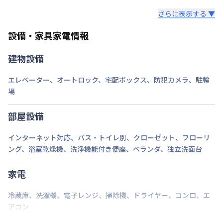
鍵の種類
鍵
さらに表示する ▼
部屋の向き
北西
設備・家具家電情報
禁煙・喫煙
禁煙
建物設備
京都市烏丸線
五条駅
徒歩
7
分
エレベーター
、
オートロック
、
宅配ボックス
、
防犯カメラ
、
駐輪
交通
京都市烏丸線
四条駅
徒歩
14
分
阪急電鉄京都線
烏丸駅
徒歩
14
分
場
定員
2
名
部屋設備
駐車場
なし
インターネット対応
、
バス・トイレ別
、
クローゼット
、
フローリ
ング
、
浴室乾燥機
、
洗浄機能付き便座
、
ベランダ
、
独立洗面台
次回更新日
情報更新日より14日以内
情報更新日
2026年7月26日
家電
冷蔵庫
、
洗濯機
、
電子レンジ
、
掃除機
、
ドライヤー
、
コンロ
、
エ
アコン