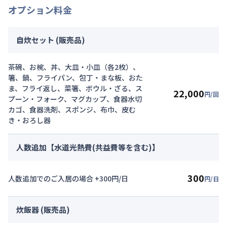
オプション料金
自炊セット (販売品)
茶碗、お椀、丼、大皿・小皿（各2枚）、
箸、鍋、フライパン、包丁・まな板、おた
ま、フライ返し、菜箸、ボウル・ざる、ス
22,000
円/回
プーン・フォーク、マグカップ、食器水切
カゴ、食器洗剤、スポンジ、布巾、皮む
き・おろし器
人数追加【水道光熱費(共益費等を含む)】
300
人数追加でのご入居の場合 +300円/日
円/日
炊飯器 (販売品)