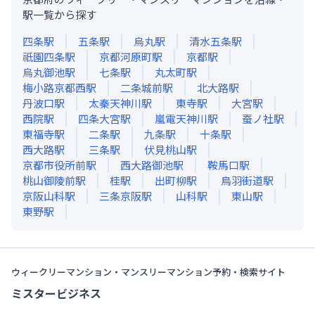
駅一覧から探す
四条
駅
五条
駅
烏丸
駅
清水五条
駅
祇園四条
駅
京都河原町
駅
京都
駅
烏丸御池
駅
七条
駅
丸太町
駅
梅小路京都西
駅
二条城前
駅
北大路
駅
丹波口
駅
太秦天神川
駅
東寺
駅
大宮
駅
西院
駅
四条大宮
駅
嵐電天神川
駅
蚕ノ社
駅
東福寺
駅
二条
駅
九条
駅
十条
駅
西大路
駅
三条
駅
伏見桃山
駅
京都市役所前
駅
西大路御池
駅
鞍馬口
駅
桃山御陵前
駅
桂
駅
出町柳
駅
鳥羽街道
駅
京阪山科
駅
三条京阪
駅
山科
駅
東山
駅
東野
駅
ウィークリーマンション・マンスリーマンション予約・検索サイト
ミスタービジネス