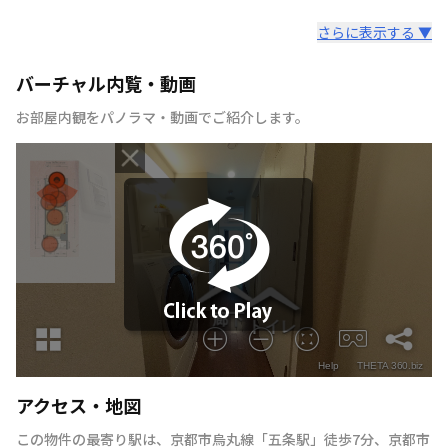
さらに表示する ▼
バーチャル内覧・動画
お部屋内観をパノラマ・動画でご紹介します。
アクセス・地図
この物件の最寄り駅は
、
京都市烏丸線
「
五条駅
」
徒歩7分
、
京都市