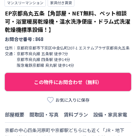
マンスリーマンション
家具付き賃貸
EP京都烏丸五条【角部屋・NET無料、ペット相談
可・浴室暖房乾燥機・温水洗浄便座・ドラム式洗濯
乾燥機標準設備！】
お問合せ番号 :
868
住所：
京都府
京都市下京区
中金仏町
207-1 エステムプラザ京都烏丸五条
交通：
京都市烏丸線
五条駅
徒歩
7
分
京都市烏丸線
四条駅
徒歩
14
分
阪急電鉄京都線
烏丸駅
徒歩
14
分
この物件にお問合わせ（無料）
お気に入りに保存
部屋概要
間取図・写真
賃料プラン
設備・家具家電
京都の中心四条河原町や京都駅どちらにも近く「JR・地下