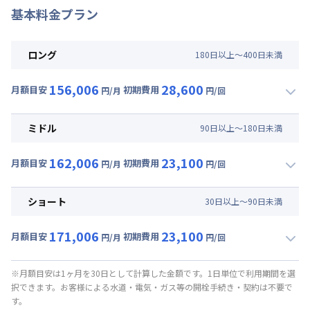
基本料金プラン
ロング
180
日
以上～
400
日
未満
156,006
28,600
月額目安
初期費用
円/月
円/回
▼
ロング
利用時の料金詳細
月額賃料目安(30日利用)
ミドル
90
日
以上～
180
日
未満
賃料 :
117,000円/月 (3,900円/日)
162,006
23,100
光熱費他 :
35,460円/月 (1,182円/日) (税抜)
月額目安
初期費用
円/月
円/回
▼
ミドル
利用時の料金詳細
清掃料他 :
26,000円/回 (税抜)
月額賃料目安(30日利用)
ショート
30
日
以上～
90
日
未満
賃料 :
123,000円/月 (4,100円/日)
171,006
23,100
光熱費他 :
35,460円/月 (1,182円/日) (税抜)
月額目安
初期費用
円/月
円/回
▼
ショート
利用時の料金詳細
清掃料他 :
21,000円/回 (税抜)
月額賃料目安(30日利用)
※月額目安は1ヶ月を30日として計算した金額です。1日単位で利用期間を選
択できます。お客様による水道・電気・ガス等の開栓手続き・契約は不要で
賃料 :
132,000円/月 (4,400円/日)
す。
光熱費他 :
35,460円/月 (1,182円/日) (税抜)