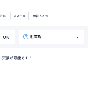
貸OK
来店不要
保証人不要
OK
駐車場
-
ト交換が可能です！