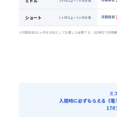
ミドル
3
ヶ
月
以上～
7
ヶ
月
未満
賃料 :
99
▼
ミド
光熱費他 
月額賃料
ショート
月額目安
清掃料他 
1
ヶ
月
以上～
3
ヶ
月
未満
賃料 :
10
▼
ショ
その他費用
光熱費他 
月額賃料
管理費
※月額目安は1ヶ月を30日として計算した金額です。1日単位で利用
清掃料他 
初期費用
賃料 :
10
その他費用
光熱費他 
契約事務手数
管理費
清掃料他 
初期費用
その他費用
契約事務手数
管理費
初期費用
契約事務手数
ミ
入居時に必ずもらえる
《電
17