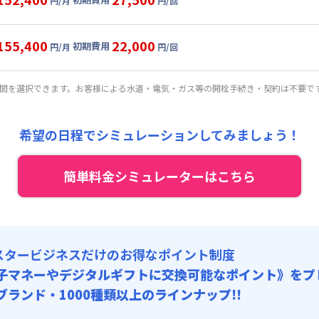
円/月
円/回
,000円/月 (3,300円/日)
ル
利用時の料金詳細
:
24,000円/月 (800円/日) (税抜)
目安(30日利用)
155,400
22,000
初期費用
:
25,000円/回 (税抜)
円/月
円/回
2,000円/月 (3,400円/日)
ート
利用時の料金詳細
 :
:
24,000円/月 (800円/日) (税抜)
目安(30日利用)
:
24,000円/月 (800円/日)
期間を選択できます。お客様による水道・電気・ガス等の開栓手続き・契約は不要で
:
20,000円/回 (税抜)
5,000円/月 (3,500円/日)
 :
:
24,000円/月 (800円/日) (税抜)
料 : 5,000円/回 (税抜)
:
24,000円/月 (800円/日)
希望の日程でシミュレーションしてみましょう！
:
15,000円/回 (税抜)
 :
料 : 5,000円/回 (税抜)
簡単料金シミュレーターはこちら
:
24,000円/月 (800円/日)
料 : 5,000円/回 (税抜)
スタービジネスだけのお得なポイント制度
子マネーやデジタルギフトに交換可能
なポイント》をプ
0ブランド・1000種類以上のラインナップ!!