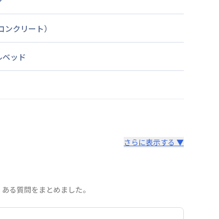
ン
筋コンクリート）
ルベッド
さらに表示する ▼
よくある質問をまとめました。
より14日以内