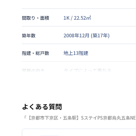
1K
/
22.52
㎡
間取り・面積
2008年12月
(築
17
年)
築年数
地上13階建
階建・総戸数
タイプによって異なる
部屋の向き
京都市烏丸線
五条駅
徒歩
4
分
京阪電気鉄道京阪線
清水五条駅
交通
京都市烏丸線
四条駅
徒歩
10
分
よくある質問
「【京都市下京区・五条駅】SステイPS京都烏丸五条N
なし
駐車場