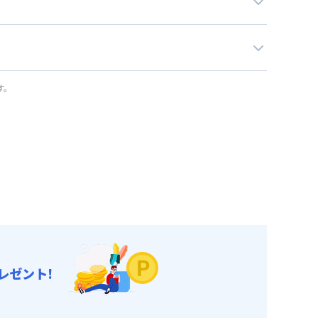
す。
レゼント!