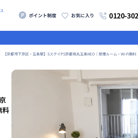
ス
0120-30
ポイント制度
お気に入り
【京都市下京区・五条駅】SステイPS京都烏丸五条NEO｜禁煙ルーム・Wi-Fi無
京
無料