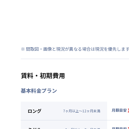
※ 間取図・画像と現況が異なる場合は現況を優先しま
賃料・初期費用
基本料金プラン
ロング
月額目安
7
ヶ
月
以上～
12
ヶ
月
未満
▼
ロン
月額賃料
月額目安