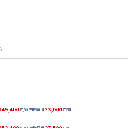
す。
149,400
33,000
初期費用
円/月
円/回
グ
利用時の料金詳細
目安(30日利用)
152,400
27,500
初期費用