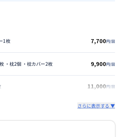
7,700
ー1枚
円/回
9,900
枚 ・枕2個 ・枕カバー2枚
円/回
11,000
枚
円/回
さらに表示する ▼