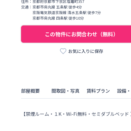
住所：
京都府
京都市下京区
塩竈町
357
交通：
京都市烏丸線
五条駅
徒歩
4
分
京阪電気鉄道京阪線
清水五条駅
徒歩
7
分
京都市烏丸線
四条駅
徒歩
10
分
この物件にお問合わせ（無料）
お気に入りに保存
部屋概要
間取図・写真
賃料プラン
設備・
【禁煙ルーム・１K・Wi-Fi無料・セミダブルベッ