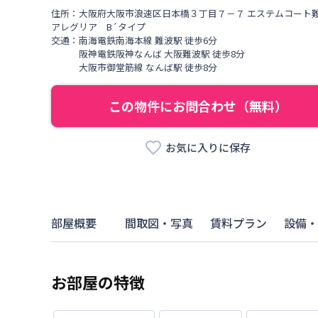
住所：
大阪府
大阪市浪速区
日本橋
３丁目
７－７ エステムコート難波
アレグリア B´タイプ
交通：
南海電鉄南海本線
難波駅
徒歩
6
分
阪神電鉄阪神なんば
大阪難波駅
徒歩
8
分
大阪市御堂筋線
なんば駅
徒歩
8
分
この物件にお問合わせ（無料）
お気に入りに保存
部屋概要
間取図・写真
賃料プラン
設備・
お部屋の特徴