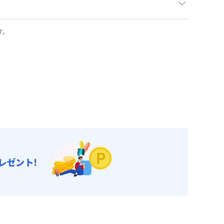
す。
レゼント!