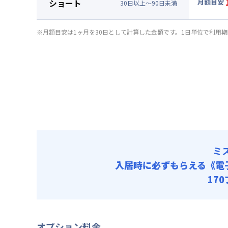
ショート
月額目安
清掃料他 
30
日
以上～
90
日
未満
賃料 :
13
▼
ショ
光熱費他 
月額賃料
※月額目安は1ヶ月を30日として計算した金額です。1日単位で利用
清掃料他 
賃料 :
15
光熱費他 
清掃料他 
ミ
入居時に必ずもらえる
《電
17
オプション料金