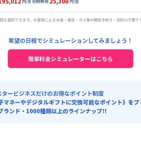
195,012
25,300
初期費用
:
38,000円/回 (税抜)
円/月
円/回
5,000円/月 (4,500円/日)
ート
利用時の料金詳細
:
40,920円/月 (1,364円/日) (税抜)
目安(30日利用)
期間を選択できます。お客様による水道・電気・ガス等の開栓手続き・契約は不要で
:
28,000円/回 (税抜)
0,000円/月 (5,000円/日)
:
40,920円/月 (1,364円/日) (税抜)
希望の日程でシミュレーションしてみましょう！
:
23,000円/回 (税抜)
簡単料金シミュレーターはこちら
スタービジネスだけのお得なポイント制度
子マネーやデジタルギフトに交換可能
なポイント》をプ
0ブランド・1000種類以上のラインナップ!!