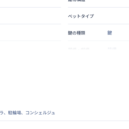
ベットタイプ
鍵
鍵の種類
禁煙
禁煙・喫煙
分
徒歩
8
分
1
名
定員
分
情報更新日
次回更新日
ラ
、
駐輪場
、
コンシェルジュ