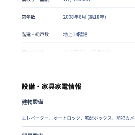
2008年6月
(築
18
年)
築年数
地上14階建
階建・総戸数
タイプによって異なる
部屋の向き
南海電鉄南海本線
難波駅
徒歩
6
阪神電鉄阪神なんば
大阪難波駅
交通
大阪市御堂筋線
なんば駅
徒歩
8
設備・家具家電情報
なし
駐車場
建物設備
2026年7月23日
情報更新日
エレベーター
、
オートロック
、
宅配ボックス
、
防犯カメ