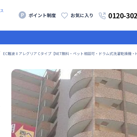
ス
0120-30
ポイント制度
お気に入り
EC難波 II アレグリア Cタイプ【NET無料・ペット相談可・ドラム式洗濯乾燥機・HDD
無