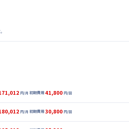
す。
171,012
41,800
初期費用
円/月
円/回
グ
利用時の料金詳細
目安(30日利用)
180,012
30,800
初期費用
円/月
円/回
6,000円/月 (4,200円/日)
ル
利用時の料金詳細
:
40,920円/月 (1,364円/日) (税抜)
目安(30日利用)