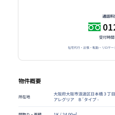
通話料
01
受付時間：
社宅代行・出張・転勤・リロケー
物件概要
大阪府大阪市浪速区日本橋３丁目７
所在地
アレグリア B´タイプ
-
1K
/
24.00
㎡
間取り・面積