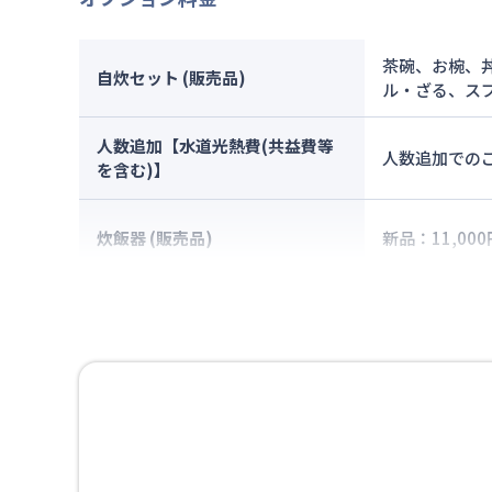
茶碗、お椀、
自炊セット (販売品)
ル・ざる、ス
人数追加【水道光熱費(共益費等
人数追加でのご
を含む)】
炊飯器 (販売品)
新品：11,000