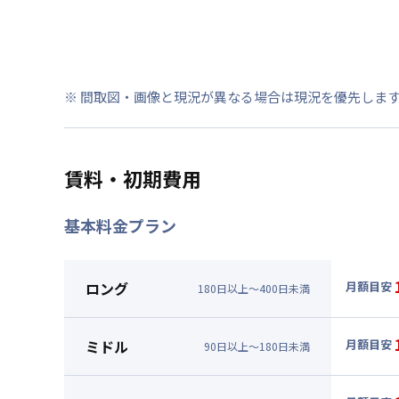
※ 間取図・画像と現況が異なる場合は現況を優先しま
賃料・初期費用
基本料金プラン
ロング
月額目安
180
日
以上～
400
日
未満
▼
ロン
月額賃料
ミドル
月額目安
90
日
以上～
180
日
未満
賃料 :
12
▼
ミド
光熱費他 
月額賃料