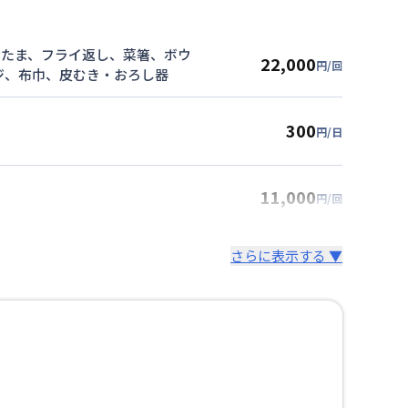
おたま、フライ返し、菜箸、ボウ
22,000
円/回
ジ、布巾、皮むき・おろし器
300
円/日
11,000
円/回
さらに表示する ▼