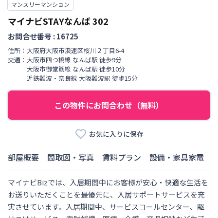
マンスリーマンション
マイナビSTAYなんば
302
お問合せ番号 :
16725
住所：
大阪府
大阪市浪速区
桜川
２丁目
6-4
交通：
大阪市四つ橋線
なんば駅
徒歩
9
分
大阪市御堂筋線
なんば駅
徒歩
10
分
近鉄難波・奈良線
大阪難波駅
徒歩
15
分
この物件にお問合わせ（無料）
お気に入りに保存
部屋概要
間取図・写真
賃料プラン
設備・家具家電
マイナビBizでは、入居期間中にお客様が安心・快適な生活を
お送りいただくことを最優先に、入居サポートサービスを充
実させています。入居期間中、サービスコールセンター、駆