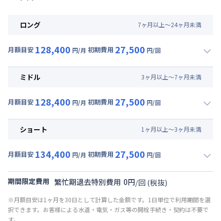
ロング
7
ヶ
月
以上～
24
ヶ
月
未満
128,400
27,500
月額目安
初期費用
円/月
円/回
▼
ロング
利用時の料金詳細
月額賃料目安(30日利用)
ミドル
3
ヶ
月
以上～
7
ヶ
月
未満
賃料 :
84,000円/月 (2,800円/日)
128,400
27,500
光熱費他 :
24,000円/月 (800円/日) (税抜)
月額目安
初期費用
円/月
円/回
▼
ミドル
利用時の料金詳細
清掃料他 :
25,000円/回 (税抜)
月額賃料目安(30日利用)
その他費用 :
ショート
1
ヶ
月
以上～
3
ヶ
月
未満
共益費
:
18,000円/月 (600円/日)
賃料 :
84,000円/月 (2,800円/日)
134,400
27,500
光熱費他 :
24,000円/月 (800円/日) (税抜)
月額目安
初期費用
円/月
円/回
▼
ショート
利用時の料金詳細
清掃料他 :
25,000円/回 (税抜)
月額賃料目安(30日利用)
その他費用 :
期間限定費用
繁忙期退去特別費用
0
円
/
回
(税抜)
共益費
:
18,000円/月 (600円/日)
賃料 :
90,000円/月 (3,000円/日)
※月額目安は1ヶ月を30日として計算した金額です。1日単位で利用期間を選
光熱費他 :
24,000円/月 (800円/日) (税抜)
択できます。お客様による水道・電気・ガス等の開栓手続き・契約は不要で
清掃料他 :
25,000円/回 (税抜)
す。