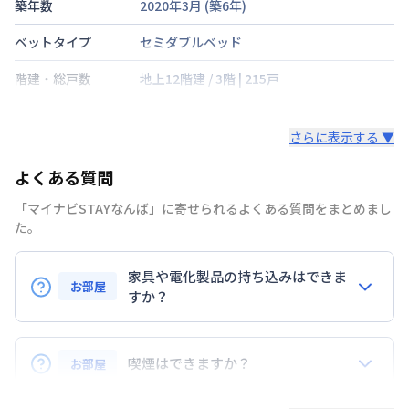
築年数
2020年3月
(築
6
年)
ベットタイプ
セミダブルベッド
階建・総戸数
地上12階建
/
3階
|
215戸
鍵の種類
さらに表示する ▼
部屋の向き
東
よくある質問
禁煙・喫煙
禁煙
「マイナビSTAYなんば」に寄せられるよくある質問をまとめまし
大阪市四つ橋線
なんば駅
徒歩
9
分
た。
交通
大阪市御堂筋線
なんば駅
徒歩
10
分
近鉄難波・奈良線
大阪難波駅
徒歩
15
分
家具や電化製品の持ち込みはできま
お部屋
定員
すか？
2
名
お持ち込みいただけます。
駐車場
なし
ただし、標準設備として部屋に備え付けの家具・家電
喫煙はできますか？
お部屋
次回更新日
情報更新日より14日以内
以外の扱いについては当社では責任を負いかねます。
あらかじめご了承ください。
弊社が取扱うお部屋はすべて禁煙でございます。
情報更新日
2026年7月24日