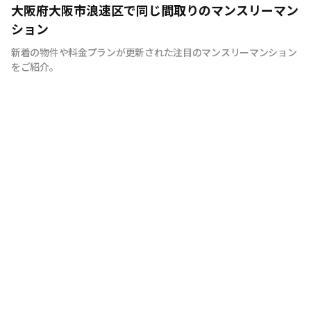
快適で安心な住まいをご提供。入居者様の住み心地と健康
大阪府大阪市浪速区で同じ間取りのマンスリーマン
を考え、専門部隊がお部屋を厳選！入居者満足度97％！
ション
新着の物件や料金プランが更新された注目のマンスリーマンション
をご紹介。