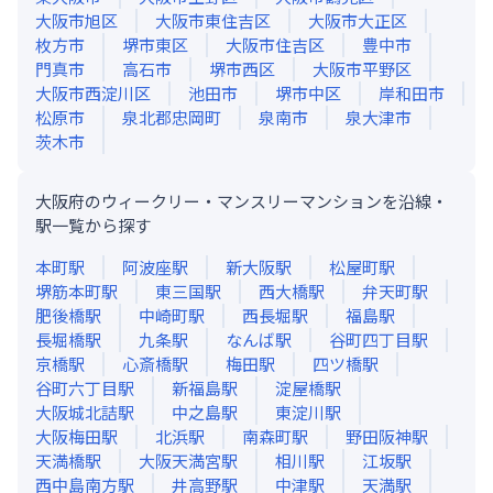
大阪市旭区
大阪市東住吉区
大阪市大正区
枚方市
堺市東区
大阪市住吉区
豊中市
門真市
高石市
堺市西区
大阪市平野区
大阪市西淀川区
池田市
堺市中区
岸和田市
松原市
泉北郡忠岡町
泉南市
泉大津市
茨木市
大阪府のウィークリー・マンスリーマンションを沿線・
駅一覧から探す
本町
駅
阿波座
駅
新大阪
駅
松屋町
駅
堺筋本町
駅
東三国
駅
西大橋
駅
弁天町
駅
肥後橋
駅
中崎町
駅
西長堀
駅
福島
駅
長堀橋
駅
九条
駅
なんば
駅
谷町四丁目
駅
京橋
駅
心斎橋
駅
梅田
駅
四ツ橋
駅
谷町六丁目
駅
新福島
駅
淀屋橋
駅
大阪城北詰
駅
中之島
駅
東淀川
駅
大阪梅田
駅
北浜
駅
南森町
駅
野田阪神
駅
天満橋
駅
大阪天満宮
駅
相川
駅
江坂
駅
西中島南方
駅
井高野
駅
中津
駅
天満
駅