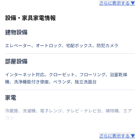
さらに表示する ▼
また、お持ち込みいただいた家具や家電はご退去時に
ご自身で撤去をお願いします。
設備・家具家電情報
建物設備
エレベーター
、
オートロック
、
宅配ボックス
、
防犯カメラ
部屋設備
インターネット対応
、
クローゼット
、
フローリング
、
浴室乾燥
機
、
洗浄機能付き便座
、
ベランダ
、
独立洗面台
家電
冷蔵庫
、
洗濯機
、
電子レンジ
、
テレビ・テレビ台
、
掃除機
、
エア
コン
さらに表示する ▼