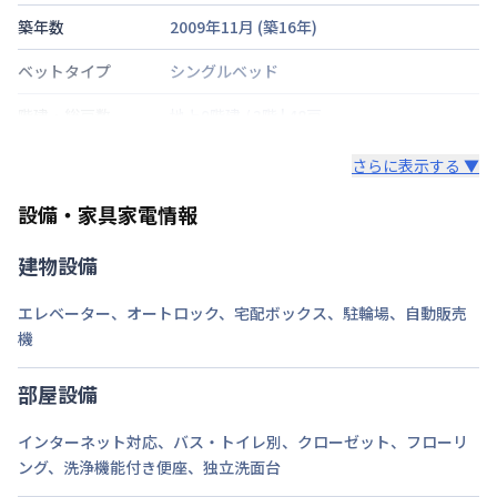
築年数
2009年11月
(築
16
年)
ベットタイプ
シングルベッド
階建・総戸数
地上9階建
/
3階
|
48戸
鍵の種類
さらに表示する ▼
部屋の向き
設備・家具家電情報
禁煙・喫煙
建物設備
交通
東海道・山陽新幹線
静岡駅
徒歩
5
分
エレベーター
、
オートロック
、
宅配ボックス
、
駐輪場
、
自動販売
定員
1
名
機
駐車場
あり(空き要確認)
部屋設備
次回更新日
情報更新日より14日以内
インターネット対応
、
バス・トイレ別
、
クローゼット
、
フローリ
ング
、
洗浄機能付き便座
、
独立洗面台
情報更新日
2026年7月25日