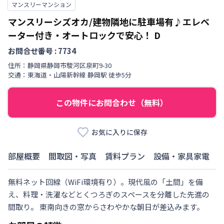
マンスリーマンション
マンスリーシズオカ/建物隣地に駐車場有♪エレベ
ーター付き・オートロックで安心！
D
お問合せ番号 :
7734
住所：
静岡県
静岡市駿河区
泉町
9-30
交通：
東海道・山陽新幹線
静岡駅
徒歩
5
分
この物件にお問合わせ（無料）
お気に入りに保存
部屋概要
間取図・写真
賃料プラン
設備・家具家電
無料ネット回線（WiFi環境有り）。現代風の「土間」を備
え、料理・洗濯などとくつろぎのスペースを分離した先進の
間取り。 東南向きの窓からさわやかな朝日が差込みます。