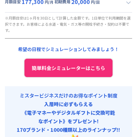
177,300
20,000
月額目安
初期費用
円/月
円/回
▼
月額固定
利用時の料金詳細
月額賃料目安(30日利用)
※月額目安は1ヶ月を30日として計算した金額です。1日単位で利用期間を選
択できます。お客様による水道・電気・ガス等の開栓手続き・契約は不要で
賃料 :
66,000円/月
す。
光熱費他 :
33,000円/月 (税抜)
清掃料他 :
20,000円/回
希望の日程でシミュレーションしてみましょう！
その他費用 :
駐車場
:
30,000円/月 (1,000円/日)
1名追加
:
30,000円/月 (1,000円/日)
簡単料金シミュレーターはこちら
管理費
:
15,000円/月 (500円/日)
ミスタービジネスだけのお得なポイント制度
入居時に必ずもらえる
《電子マネーやデジタルギフトに交換可能
なポイント》をプレゼント!
170ブランド・1000種類以上のラインナップ!!