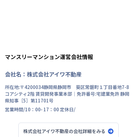
マンスリーマンション運営会社情報
会社名：
株式会社アイワ不動産
所在地:〒
4200034
静岡県
静岡市 葵区
常磐町
１丁目
番地
7-8
コアシティ2階 賃貸開発事業本部
｜免許番号:
宅建業免許 静岡
県知事［5］第11701号
営業時間/
10：00- 17：00
定休日/
株式会社アイワ不動産
の会社詳細をみる