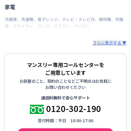
建物隣地に駐車場がございます。（30,000円/月、1,000円/日） 台
家電
数に限りがございますので、ご希望の場合は担当までお問合せ下
さい。
冷蔵庫
、
洗濯機
、
電子レンジ
、
テレビ・テレビ台
、
掃除機
、
炊飯
器
、
ドライヤー
、
コンロ
、
エアコン
、
アイロン
さらに表示する ▼
マンスリー専用コールセンターを
ご用意しています
お部屋のこと、契約のことなどご不明点はお気軽に
お問い合わせください
通話料無料で安心サポート
0120-302-190
受付時間：平日 10:00-17:00