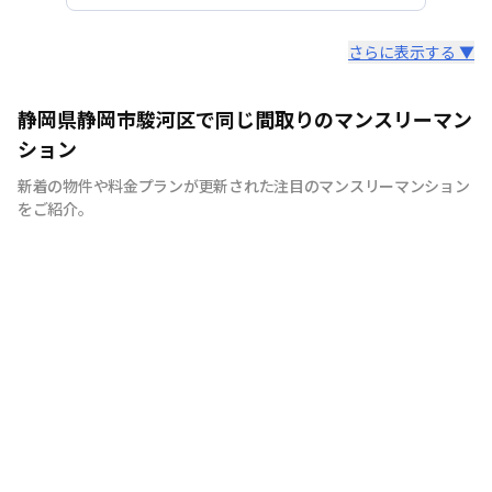
スタッフからのコメント
さらに表示する ▼
出張、研修、引っ越しまでの繋ぎや仮住まいなど、 多く
静岡県静岡市駿河区で同じ間取りのマンスリーマン
の用途にご利用いただいております。 ご不明な点等がご
ション
ざいましたら、お気軽にご連絡ください。
新着の物件や料金プランが更新された注目のマンスリーマンション
をご紹介。