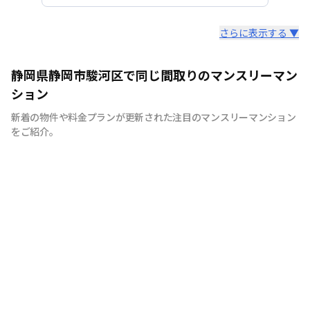
スタッフからのコメント
さらに表示する ▼
出張、研修、引っ越しまでの繋ぎや仮住まいなど、 多く
静岡県静岡市駿河区で同じ間取りのマンスリーマン
の用途にご利用いただいております。 ご不明な点等がご
ション
ざいましたら、お気軽にご連絡ください。
新着の物件や料金プランが更新された注目のマンスリーマンション
をご紹介。