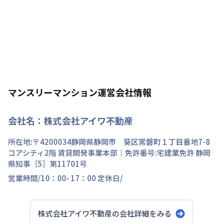
マンスリーマンション運営会社情報
会社名：
株式会社アイワ不動産
所在地:〒
4200034
静岡県
静岡市 葵区
常磐町
１丁目
番地
7-8
コアシティ2階 賃貸開発事業本部
｜免許番号:
宅建業免許 静岡
県知事［5］第11701号
営業時間/
10：00- 17：00
定休日/
株式会社アイワ不動産
の会社詳細をみる