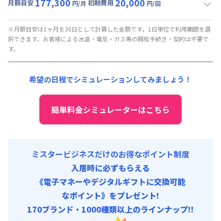
177,300
20,000
月額目安
初期費用
円/月
円/回
▼
月額固定
利用時の料金詳細
月額賃料目安(30日利用)
※月額目安は1ヶ月を30日として計算した金額です。1日単位で利用期間を選
択できます。お客様による水道・電気・ガス等の開栓手続き・契約は不要で
賃料 :
66,000円/月
す。
光熱費他 :
33,000円/月 (税抜)
清掃料他 :
20,000円/回
希望の日程でシミュレーションしてみましょう！
その他費用 :
駐車場
:
30,000円/月 (1,000円/日)
1名追加
:
30,000円/月 (1,000円/日)
簡単料金シミュレーターはこちら
管理費
:
15,000円/月 (500円/日)
ミスタービジネスだけのお得なポイント制度
入居時に必ずもらえる
《電子マネーやデジタルギフトに交換可能
なポイント》をプレゼント!
170ブランド・1000種類以上のラインナップ!!