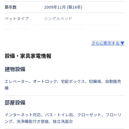
築年数
2009年11月
(築
16
年)
ベットタイプ
シングルベッド
階建・総戸数
地上9階建
/
4階
|
48戸
鍵の種類
さらに表示する ▼
部屋の向き
設備・家具家電情報
禁煙・喫煙
建物設備
交通
東海道・山陽新幹線
静岡駅
徒歩
5
分
エレベーター
、
オートロック
、
宅配ボックス
、
駐輪場
、
自動販売
定員
1
名
機
駐車場
あり(空き要確認)
部屋設備
次回更新日
情報更新日より14日以内
インターネット対応
、
バス・トイレ別
、
クローゼット
、
フローリ
ング
、
洗浄機能付き便座
、
独立洗面台
情報更新日
2026年7月23日