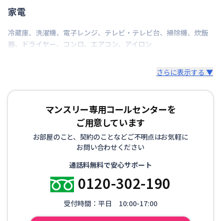
建物隣地に駐車場がございます。（30,000円/月、1,000円/日） 台
家電
数に限りがございますので、ご希望の場合は担当までお問合せ下
さい。
冷蔵庫
、
洗濯機
、
電子レンジ
、
テレビ・テレビ台
、
掃除機
、
炊飯
器
、
ドライヤー
、
コンロ
、
エアコン
、
アイロン
さらに表示する ▼
マンスリー専用コールセンターを
ご用意しています
お部屋のこと、契約のことなどご不明点はお気軽に
お問い合わせください
通話料無料で安心サポート
0120-302-190
受付時間：平日 10:00-17:00