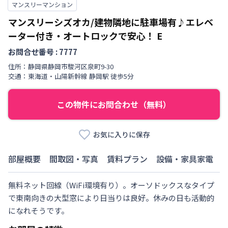
マンスリーマンション
マンスリーシズオカ/建物隣地に駐車場有♪エレベ
ーター付き・オートロックで安心！
E
お問合せ番号 :
7777
住所：
静岡県
静岡市駿河区
泉町
9-30
交通：
東海道・山陽新幹線
静岡駅
徒歩
5
分
この物件にお問合わせ（無料）
お気に入りに保存
部屋概要
間取図・写真
賃料プラン
設備・家具家電
無料ネット回線（WiFi環境有り）。オーソドックスなタイプ
で東南向きの大型窓により日当りは良好。休みの日も活動的
になれそうです。