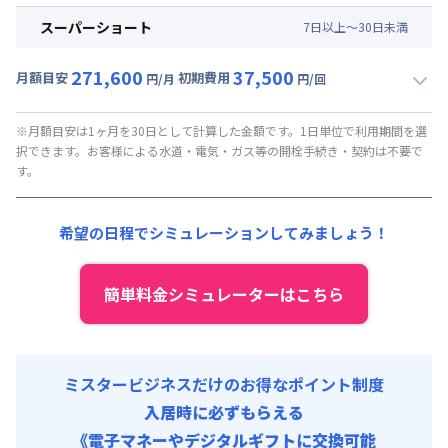
月額賃料目安(30日利用)
スーパーショート
7
日
以上～
30
日
未満
賃料 :
137,400円/月 (4,580円/日)
271,600
37,500
光熱費他 :
24,000円/月 (800円/日) (税抜)
月額目安
初期費用
円/月
円/回
▼
スーパーショート
利用時の料金詳細
清掃料他 :
10,000円/回 (税抜)
月額賃料目安(30日利用)
その他費用 :
※月額目安は1ヶ月を30日として計算した金額です。1日単位で利用期間を選
択できます。お客様による水道・電気・ガス等の開栓手続き・契約は不要で
火災保険料
:
1,000円/月
賃料 :
222,000円/月 (7,400円/日) (税抜)
す。
初期費用
光熱費他 :
24,000円/月 (800円/日) (税抜)
事務手数料 : 10,000円/回 (税抜)
清掃料他 :
10,000円/回 (税抜)
希望の日程でシミュレーションしてみましょう！
保証料 : 10,000円/回
その他費用 :
火災保険料
:
1,000円/月
寝具セット : 5,000円/回 (税抜)
初期費用
簡単料金シミュレーターはこちら
事務手数料 : 10,000円/回 (税抜)
保証料 : 10,000円/回
寝具セット : 5,000円/回 (税抜)
ミスタービジネスだけのお得なポイント制度
入居時に必ずもらえる
《電子マネーやデジタルギフトに交換可能