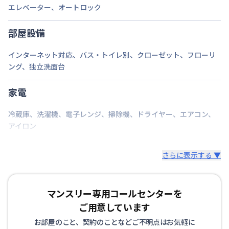
エレベーター
、
オートロック
定員
1
名
部屋設備
駐車場
なし
インターネット対応
、
バス・トイレ別
、
クローゼット
、
フローリ
次回更新日
情報更新日より14日以内
ング
、
独立洗面台
情報更新日
2026年7月26日
家電
冷蔵庫
、
洗濯機
、
電子レンジ
、
掃除機
、
ドライヤー
、
エアコン
、
アイロン
さらに表示する ▼
マンスリー専用コールセンターを
ご用意しています
お部屋のこと、契約のことなどご不明点はお気軽に