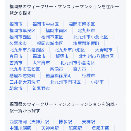
福岡県のウィークリー・マンスリーマンションを住所一
覧から探す
福岡市
福岡市中央区
福岡市博多区
福岡市早良区
福岡市南区
北九州市
福岡市西区
福岡市東区
北九州市小倉北区
久留米市
福岡市城南区
糟屋郡粕屋町
北九州市八幡西区
北九州市戸畑区
大野城市
春日市
福津市
飯塚市
北九州市八幡東区
古賀市
太宰府市
北九州市小倉南区
北九州市若松区
宗像市
直方市
糟屋郡志免町
糟屋郡篠栗町
行橋市
三井郡大刀洗町
北九州市門司区
小郡市
朝倉市
筑紫野市
福岡県のウィークリー・マンスリーマンションを沿線・
駅一覧から探す
西鉄福岡（天神）
駅
博多
駅
天神
駅
中洲川端
駅
天神南
駅
祇園
駅
呉服町
駅