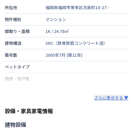
所在地
福岡県福岡市博多区冷泉町10-27
-
物件種別
マンション
間取り・面積
1K
/
24.78
㎡
建物構造
SRC（鉄骨鉄筋コンクリート造）
築年数
2005年7月
(築
21
年)
ベットタイプ
階建・総戸数
鍵の種類
さらに表示する ▼
部屋の向き
設備・家具家電情報
禁煙・喫煙
建物設備
福岡市空港線
祇園駅
徒歩
3
分
交通
福岡市空港線
博多駅
徒歩
15
分