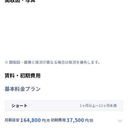
※ 間取図・画像と現況が異なる場合は現況を優先します。
賃料・初期費用
基本料金プラン
ショート
1
ヶ
月
以上～
12
ヶ
月
未満
164,800
37,500
月額目安
初期費用
円/月
円/回
▼
ショート
利用時の料金詳細