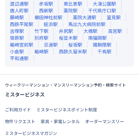
渡辺通
駅
赤坂
駅
東比恵
駅
大濠公園
駅
唐人町
駅
西新
駅
薬院
駅
千代県庁口
駅
藤崎
駅
櫛田神社前
駅
薬院大通
駅
室見
駅
西鉄平尾
駅
姪浜
駅
馬出九大病院前
駅
吉塚
駅
竹下
駅
井尻
駅
大橋
駅
高宮
駅
笹原
駅
別府
駅
桜並木
駅
南福岡
駅
箱崎宮前
駅
旦過
駅
桜坂
駅
雑餉隈
駅
小倉
駅
箱崎
駅
西鉄久留米
駅
千鳥
駅
平和通
駅
ウィークリーマンション・マンスリーマンション予約・検索サイト
ミスタービジネス
ご利用ガイド
ミスタービジネスポイント制度
物件リクエスト
家具・家電レンタル
オーダーマンスリー
ミスタービジネスマガジン