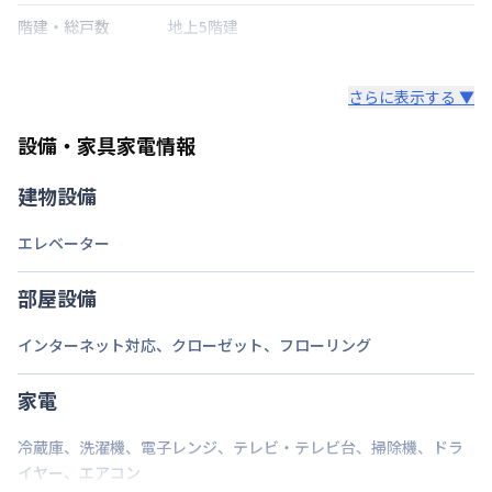
階建・総戸数
地上5階建
鍵の種類
さらに表示する ▼
部屋の向き
設備・家具家電情報
禁煙・喫煙
建物設備
福岡市空港線
博多駅
徒歩
5
分
交通
福岡市空港線
中洲川端駅
徒歩
19
分
エレベーター
福岡市空港線
天神駅
徒歩
29
分
定員
2
名
部屋設備
駐車場
なし
インターネット対応
、
クローゼット
、
フローリング
次回更新日
情報更新日より14日以内
家電
情報更新日
2026年7月23日
冷蔵庫
、
洗濯機
、
電子レンジ
、
テレビ・テレビ台
、
掃除機
、
ドラ
イヤー
、
エアコン