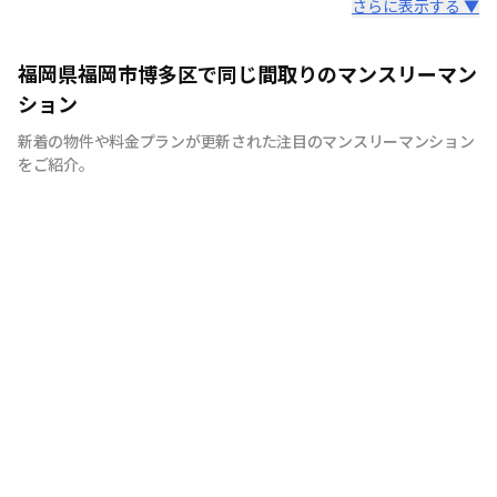
スタッフからのコメント
さらに表示する ▼
サっとくらせる「さくらす♪マンスリー」は、福岡市内の
福岡県福岡市博多区で同じ間取りのマンスリーマン
メインエリアである天神・博多エリアを拠点に展開してお
ション
ります。最短7日～長期滞在まで、ご希望に合わせてご自
新着の物件や料金プランが更新された注目のマンスリーマンション
由にお選びいただけます。 出張時の宿泊先や長期旅行、
をご紹介。
研修等など、幅広いシーンでご利用いただいております。