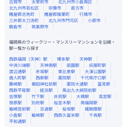
古賀市
太宰府市
北九州市小倉南区
北九州市若松区
宗像市
直方市
糟屋郡志免町
糟屋郡篠栗町
行橋市
三井郡大刀洗町
北九州市門司区
小郡市
朝倉市
筑紫野市
福岡県のウィークリー・マンスリーマンションを沿線・
駅一覧から探す
西鉄福岡（天神）
駅
博多
駅
天神
駅
中洲川端
駅
天神南
駅
祇園
駅
呉服町
駅
渡辺通
駅
赤坂
駅
東比恵
駅
大濠公園
駅
唐人町
駅
西新
駅
薬院
駅
千代県庁口
駅
藤崎
駅
櫛田神社前
駅
薬院大通
駅
室見
駅
西鉄平尾
駅
姪浜
駅
馬出九大病院前
駅
吉塚
駅
竹下
駅
井尻
駅
大橋
駅
高宮
駅
笹原
駅
別府
駅
桜並木
駅
南福岡
駅
箱崎宮前
駅
旦過
駅
桜坂
駅
雑餉隈
駅
小倉
駅
箱崎
駅
西鉄久留米
駅
千鳥
駅
平和通
駅