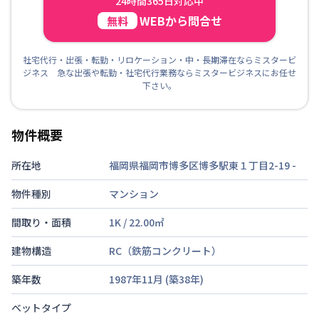
24時間365日対応中
WEBから問合せ
無料
社宅代行・出張・転勤・リロケーション・中・長期滞在ならミスタービ
ジネス 急な出張や転勤・社宅代行業務ならミスタービジネスにお任せ
下さい。
物件概要
所在地
福岡県福岡市博多区博多駅東１丁目2-19
-
物件種別
マンション
間取り・面積
1K
/
22.00
㎡
建物構造
RC（鉄筋コンクリート）
築年数
1987年11月
(築
38
年)
ベットタイプ