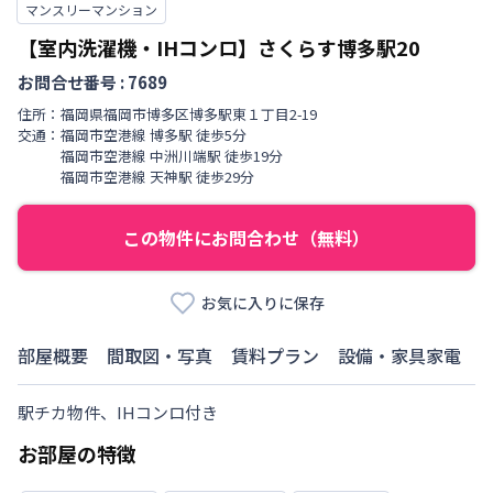
マンスリーマンション
【室内洗濯機・IHコンロ】さくらす博多駅20
お問合せ番号 :
7689
住所：
福岡県
福岡市博多区
博多駅東
１丁目
2-19
交通：
福岡市空港線
博多駅
徒歩
5
分
福岡市空港線
中洲川端駅
徒歩
19
分
福岡市空港線
天神駅
徒歩
29
分
この物件にお問合わせ（無料）
お気に入りに保存
部屋概要
間取図・写真
賃料プラン
設備・家具家電
駅チカ物件、IHコンロ付き
お部屋の特徴