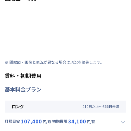
※ 間取図・画像と現況が異なる場合は現況を優先します。
賃料・初期費用
基本料金プラン
ロング
210
日
以上～
366
日
未満
107,400
34,100
月額目安
初期費用
円/月
円/回
▼
ロング
利用時の料金詳細