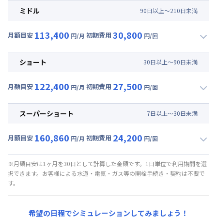
月額賃料目安(30日利用)
ミドル
90
日
以上～
210
日
未満
賃料 :
66,000円/月 (2,200円/日)
113,400
30,800
光熱費他 :
24,000円/月 (800円/日) (税抜)
月額目安
初期費用
円/月
円/回
▼
ミドル
利用時の料金詳細
清掃料他 :
21,000円/回 (税抜)
月額賃料目安(30日利用)
その他費用 :
ショート
30
日
以上～
90
日
未満
管理費
:
15,000円/月 (500円/日)
賃料 :
72,000円/月 (2,400円/日)
初期費用
122,400
27,500
光熱費他 :
24,000円/月 (800円/日) (税抜)
月額目安
初期費用
円/月
円/回
事務手数料 : 10,000円/回 (税抜)
▼
ショート
利用時の料金詳細
清掃料他 :
18,000円/回 (税抜)
月額賃料目安(30日利用)
その他費用 :
スーパーショート
7
日
以上～
30
日
未満
管理費
:
15,000円/月 (500円/日)
賃料 :
81,000円/月 (2,700円/日)
初期費用
160,860
24,200
光熱費他 :
24,000円/月 (800円/日) (税抜)
月額目安
初期費用
円/月
円/回
事務手数料 : 10,000円/回 (税抜)
▼
スーパーショート
利用時の料金詳細
清掃料他 :
15,000円/回 (税抜)
月額賃料目安(30日利用)
その他費用 :
※月額目安は1ヶ月を30日として計算した金額です。1日単位で利用期間を選
択できます。お客様による水道・電気・ガス等の開栓手続き・契約は不要で
管理費
:
15,000円/月 (500円/日)
賃料 :
108,600円/月 (3,620円/日) (税抜)
す。
初期費用
光熱費他 :
24,000円/月 (800円/日) (税抜)
事務手数料 : 10,000円/回 (税抜)
清掃料他 :
12,000円/回 (税抜)
希望の日程でシミュレーションしてみましょう！
その他費用 :