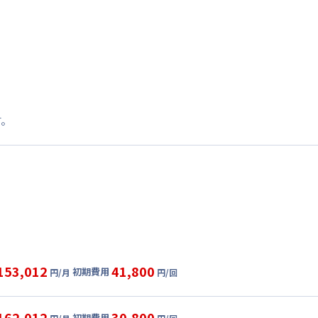
す。
153,012
41,800
初期費用
円/月
円/回
グ
利用時の料金詳細
目安(30日利用)
162,012
30,800
初期費用