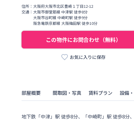
住所：
大阪府
大阪市北区
豊崎
１丁目
12-12
交通：
大阪市御堂筋線
中津駅
徒歩
8
分
大阪市谷町線
中崎町駅
徒歩
9
分
阪急電鉄京都線
大阪梅田駅
徒歩
10
分
この物件にお問合わせ（無料）
お気に入りに保存
部屋概要
間取図・写真
賃料プラン
設備・
地下鉄「中津」駅 徒歩8分、「中崎町」駅 徒歩8分、 