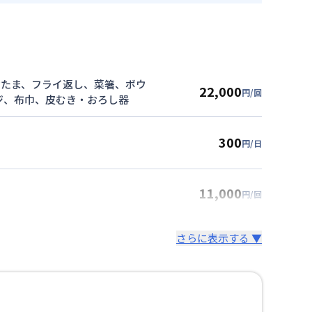
おたま、フライ返し、菜箸、ボウ
22,000
円/回
ジ、布巾、皮むき・おろし器
300
円/日
11,000
円/回
さらに表示する ▼