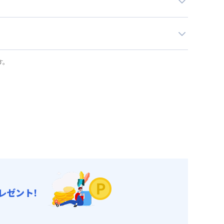
す。
レゼント!