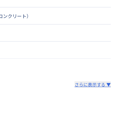
筋コンクリート）
さらに表示する ▼
より14日以内