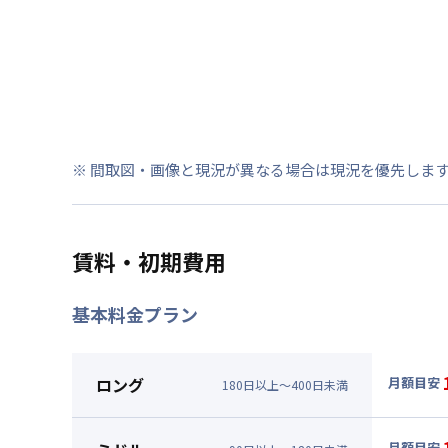
※ 間取図・画像と現況が異なる場合は現況を優先しま
賃料・初期費用
基本料金プラン
ロング
月額目安
180
日
以上～
400
日
未満
▼
ロン
月額賃料
月額目安