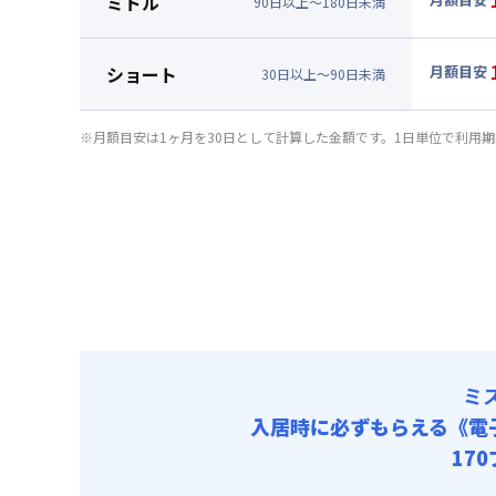
ミドル
90
日
以上～
180
日
未満
賃料 :
10
▼
ミド
光熱費他 
月額賃料
ショート
月額目安
清掃料他 
30
日
以上～
90
日
未満
賃料 :
11
▼
ショ
光熱費他 
月額賃料
※月額目安は1ヶ月を30日として計算した金額です。1日単位で利用
清掃料他 
賃料 :
13
光熱費他 
清掃料他 
ミ
入居時に必ずもらえる
《電
17