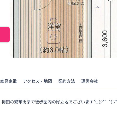
家具家電
アクセス・地図
契約方法
運営会社
梅田の繁華街まで徒歩圏内の好立地でございます*ଘ(੭*ˊᵕˋ)੭*