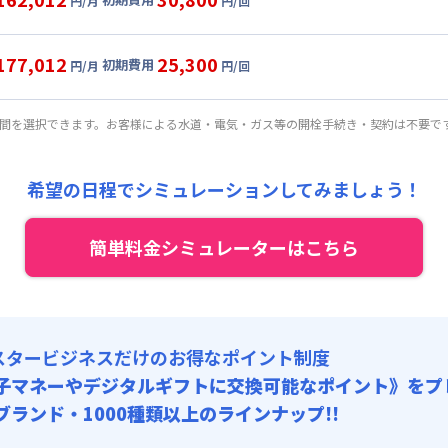
円/月
円/回
8,000円/月 (3,600円/日)
ル
利用時の料金詳細
:
40,920円/月 (1,364円/日) (税抜)
目安(30日利用)
177,012
25,300
初期費用
:
38,000円/回 (税抜)
円/月
円/回
7,000円/月 (3,900円/日)
ート
利用時の料金詳細
:
40,920円/月 (1,364円/日) (税抜)
目安(30日利用)
期間を選択できます。お客様による水道・電気・ガス等の開栓手続き・契約は不要で
:
28,000円/回 (税抜)
2,000円/月 (4,400円/日)
:
40,920円/月 (1,364円/日) (税抜)
希望の日程でシミュレーションしてみましょう！
:
23,000円/回 (税抜)
簡単料金シミュレーターはこちら
スタービジネスだけのお得なポイント制度
子マネーやデジタルギフトに交換可能
なポイント》をプ
0ブランド・1000種類以上のラインナップ!!