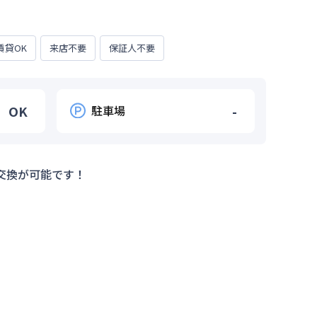
賃貸OK
来店不要
保証人不要
OK
駐車場
-
交換が可能です！