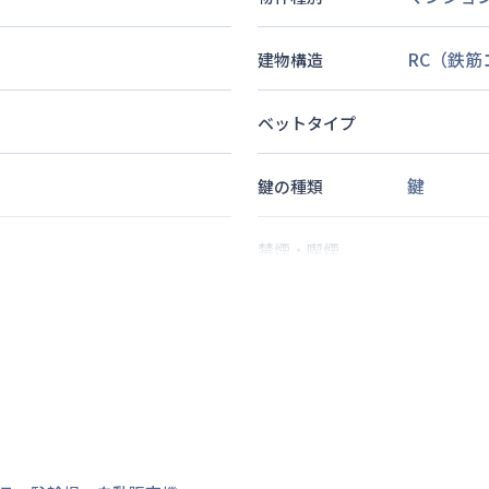
RC（鉄
建物構造
ベットタイプ
鍵
鍵の種類
禁煙・喫煙
2
名
定員
10
分
情報更新日
次回更新日