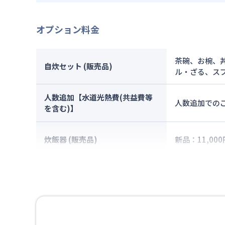
オプション料金
茶碗、お椀、
自炊セット (販売品)
ル・ざる、ス
人数追加【水道光熱費(共益費等
人数追加でのご
を含む)】
炊飯器 (販売品)
新品：11,000