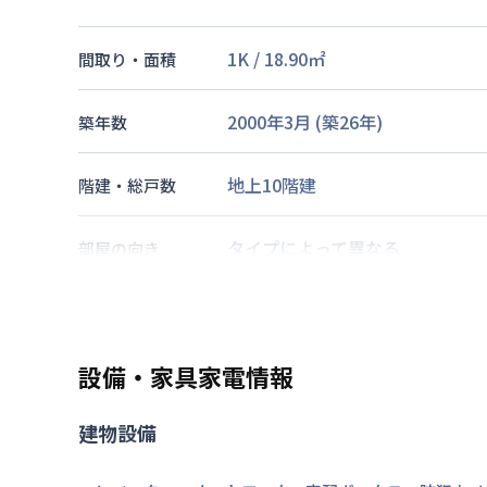
1K
/
18.90
㎡
間取り・面積
2000年3月
(築
26
年)
築年数
地上10階建
階建・総戸数
タイプによって異なる
部屋の向き
大阪市御堂筋線
中津駅
徒歩
8
分
大阪市谷町線
中崎町駅
徒歩
9
分
交通
阪急電鉄京都線
大阪梅田駅
徒歩
設備・家具家電情報
なし
駐車場
建物設備
2026年7月23日
情報更新日