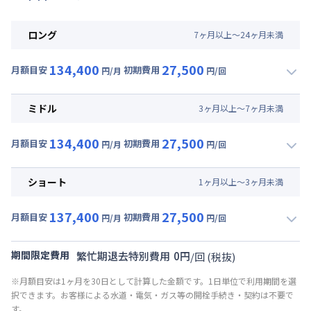
ロング
7
ヶ
月
以上～
24
ヶ
月
未満
134,400
27,500
月額目安
初期費用
円/月
円/回
▼
ロング
利用時の料金詳細
月額賃料目安(30日利用)
ミドル
3
ヶ
月
以上～
7
ヶ
月
未満
賃料 :
90,000円/月 (3,000円/日)
134,400
27,500
光熱費他 :
24,000円/月 (800円/日) (税抜)
月額目安
初期費用
円/月
円/回
▼
ミドル
利用時の料金詳細
清掃料他 :
25,000円/回 (税抜)
月額賃料目安(30日利用)
その他費用 :
ショート
1
ヶ
月
以上～
3
ヶ
月
未満
共益費
:
18,000円/月 (600円/日)
賃料 :
90,000円/月 (3,000円/日)
137,400
27,500
光熱費他 :
24,000円/月 (800円/日) (税抜)
月額目安
初期費用
円/月
円/回
▼
ショート
利用時の料金詳細
清掃料他 :
25,000円/回 (税抜)
月額賃料目安(30日利用)
その他費用 :
期間限定費用
繁忙期退去特別費用
0
円
/
回
(税抜)
共益費
:
18,000円/月 (600円/日)
賃料 :
93,000円/月 (3,100円/日)
※月額目安は1ヶ月を30日として計算した金額です。1日単位で利用期間を選
光熱費他 :
24,000円/月 (800円/日) (税抜)
択できます。お客様による水道・電気・ガス等の開栓手続き・契約は不要で
清掃料他 :
25,000円/回 (税抜)
す。