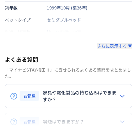
築年数
1999年10月
(築
26
年)
ベットタイプ
セミダブルベッド
階建・総戸数
地上11階建
/
62戸
鍵の種類
さらに表示する ▼
部屋の向き
北
よくある質問
禁煙・喫煙
禁煙
「マイナビSTAY梅田Ⅱ」に寄せられるよくある質問をまとめまし
た。
ＪＲ東西線
北新地駅
徒歩
6
分
交通
京阪電鉄中之島線
大江橋駅
徒歩
8
分
家具や電化製品の持ち込みはできま
大阪市谷町線
東梅田駅
徒歩
8
分
お部屋
すか？
定員
2
名
お持ち込みいただけます。
駐車場
なし
ただし、標準設備として部屋に備え付けの家具・家電
喫煙はできますか？
お部屋
以外の扱いについては当社では責任を負いかねます。
次回更新日
情報更新日より14日以内
あらかじめご了承ください。
弊社が取扱うお部屋はすべて禁煙でございます。