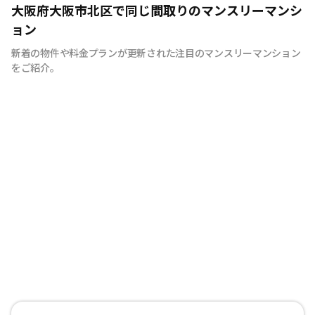
快適で安心な住まいをご提供。入居者様の住み心地と健康
大阪府大阪市北区で同じ間取りのマンスリーマンシ
を考え、専門部隊がお部屋を厳選！入居者満足度97％！
ョン
新着の物件や料金プランが更新された注目のマンスリーマンション
をご紹介。