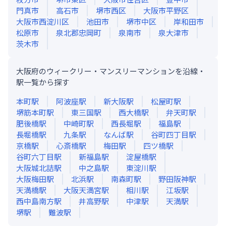
門真市
高石市
堺市西区
大阪市平野区
大阪市西淀川区
池田市
堺市中区
岸和田市
松原市
泉北郡忠岡町
泉南市
泉大津市
茨木市
大阪府のウィークリー・マンスリーマンションを沿線・
駅一覧から探す
本町
駅
阿波座
駅
新大阪
駅
松屋町
駅
堺筋本町
駅
東三国
駅
西大橋
駅
弁天町
駅
肥後橋
駅
中崎町
駅
西長堀
駅
福島
駅
長堀橋
駅
九条
駅
なんば
駅
谷町四丁目
駅
京橋
駅
心斎橋
駅
梅田
駅
四ツ橋
駅
谷町六丁目
駅
新福島
駅
淀屋橋
駅
大阪城北詰
駅
中之島
駅
東淀川
駅
大阪梅田
駅
北浜
駅
南森町
駅
野田阪神
駅
天満橋
駅
大阪天満宮
駅
相川
駅
江坂
駅
西中島南方
駅
井高野
駅
中津
駅
天満
駅
堺
駅
難波
駅