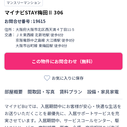
マンスリーマンション
マイナビSTAY梅田Ⅱ
306
お問合せ番号 :
19615
住所：
大阪府
大阪市北区
西天満
４丁目
11-5
交通：
ＪＲ東西線
北新地駅
徒歩
6
分
京阪電鉄中之島線
大江橋駅
徒歩
8
分
大阪市谷町線
東梅田駅
徒歩
8
分
この物件にお問合わせ（無料）
お気に入りに保存
部屋概要
間取図・写真
賃料プラン
設備・家具家電
マイナビBizでは、入居期間中にお客様が安心・快適な生活を
お送りいただくことを最優先に、入居サポートサービスを充
実させています。入居期間中、サービスコールセンター、駆