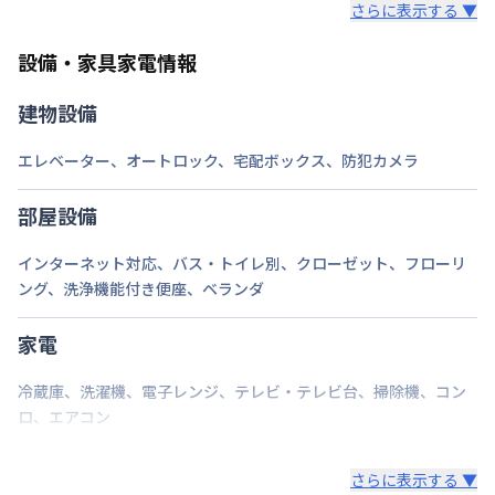
さらに表示する ▼
また、お持ち込みいただいた家具や家電はご退去時に
情報更新日
2026年7月24日
ご自身で撤去をお願いします。
設備・家具家電情報
建物設備
エレベーター
、
オートロック
、
宅配ボックス
、
防犯カメラ
部屋設備
インターネット対応
、
バス・トイレ別
、
クローゼット
、
フローリ
ング
、
洗浄機能付き便座
、
ベランダ
家電
冷蔵庫
、
洗濯機
、
電子レンジ
、
テレビ・テレビ台
、
掃除機
、
コン
ロ
、
エアコン
さらに表示する ▼