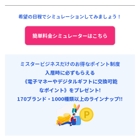
初期費用
光熱費他 :
24,000円/月 (800円/日) (税抜)
事務手数料 : 10,000円/回 (税抜)
清掃料他 :
12,000円/回 (税抜)
希望の日程でシミュレーションしてみましょう！
その他費用 :
管理費
:
15,000円/月 (500円/日)
初期費用
簡単料金シミュレーターはこちら
事務手数料 : 10,000円/回 (税抜)
ミスタービジネスだけのお得なポイント制度
入居時に必ずもらえる
《電子マネーやデジタルギフトに交換可能
なポイント》をプレゼント!
170ブランド・1000種類以上のラインナップ!!