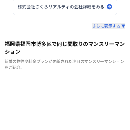
株式会社さくらリアルティ
の会社詳細をみる
スタッフからのコメント
さらに表示する ▼
サっとくらせる「さくらす♪マンスリー」は、福岡市内の
福岡県福岡市博多区で同じ間取りのマンスリーマン
メインエリアである天神・博多エリアを拠点に展開してお
ション
ります。最短7日～長期滞在まで、ご希望に合わせてご自
新着の物件や料金プランが更新された注目のマンスリーマンション
由にお選びいただけます。 出張時の宿泊先や長期旅行、
をご紹介。
研修等など、幅広いシーンでご利用いただいております。