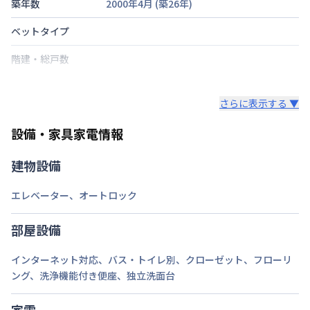
築年数
2000年4月
(築
26
年)
ベットタイプ
階建・総戸数
鍵の種類
さらに表示する ▼
部屋の向き
設備・家具家電情報
禁煙・喫煙
建物設備
福岡市箱崎線
呉服町駅
徒歩
3
分
交通
福岡市箱崎線
千代県庁口駅
徒歩
7
分
エレベーター
、
オートロック
福岡市空港線
祇園駅
徒歩
8
分
定員
2
名
部屋設備
駐車場
なし
インターネット対応
、
バス・トイレ別
、
クローゼット
、
フローリ
ング
、
洗浄機能付き便座
、
独立洗面台
次回更新日
情報更新日より14日以内
情報更新日
2026年7月23日
家電