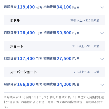
119,400
34,100
月額目安
初期費用
円/月
円/回
▼
ロング
利用時の料金詳細
月額賃料目安(30日利用)
ミドル
90
日
以上～
210
日
未満
賃料 :
78,000円/月 (2,600円/日)
128,400
30,800
光熱費他 :
24,000円/月 (800円/日) (税抜)
月額目安
初期費用
円/月
円/回
▼
ミドル
利用時の料金詳細
清掃料他 :
21,000円/回 (税抜)
月額賃料目安(30日利用)
その他費用 :
ショート
30
日
以上～
90
日
未満
管理費
:
15,000円/月 (500円/日)
賃料 :
87,000円/月 (2,900円/日)
初期費用
137,400
27,500
光熱費他 :
24,000円/月 (800円/日) (税抜)
月額目安
初期費用
円/月
円/回
事務手数料 : 10,000円/回 (税抜)
▼
ショート
利用時の料金詳細
清掃料他 :
18,000円/回 (税抜)
月額賃料目安(30日利用)
その他費用 :
スーパーショート
7
日
以上～
30
日
未満
管理費
:
15,000円/月 (500円/日)
賃料 :
96,000円/月 (3,200円/日)
初期費用
166,800
24,200
光熱費他 :
24,000円/月 (800円/日) (税抜)
月額目安
初期費用
円/月
円/回
事務手数料 : 10,000円/回 (税抜)
▼
スーパーショート
利用時の料金詳細
清掃料他 :
15,000円/回 (税抜)
月額賃料目安(30日利用)
その他費用 :
※月額目安は1ヶ月を30日として計算した金額です。1日単位で利用期間を選
択できます。お客様による水道・電気・ガス等の開栓手続き・契約は不要で
管理費
:
15,000円/月 (500円/日)
賃料 :
114,000円/月 (3,800円/日) (税抜)
す。