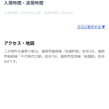
入居時間・退居時間
入居時間: 13時00分以降、退居時間:13時00分
さらに表示する ▼
アクセス・地図
この物件の最寄り駅は
、
福岡市箱崎線
「
呉服町駅
」
徒歩3分
、
福岡
市箱崎線
「
千代県庁口駅
」
徒歩7分
、
福岡市空港線
「
祇園駅
」
徒歩
8分
です。