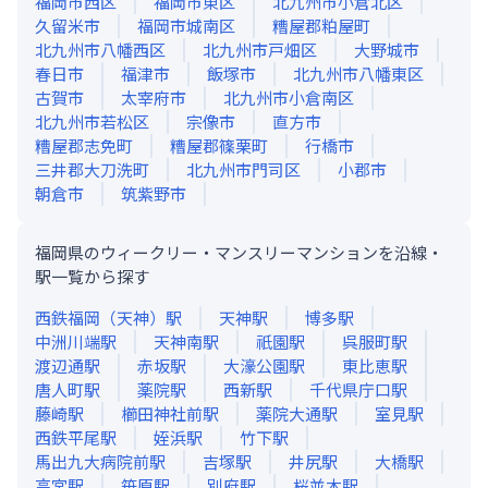
福岡市西区
福岡市東区
北九州市小倉北区
久留米市
福岡市城南区
糟屋郡粕屋町
北九州市八幡西区
北九州市戸畑区
大野城市
春日市
福津市
飯塚市
北九州市八幡東区
古賀市
太宰府市
北九州市小倉南区
北九州市若松区
宗像市
直方市
糟屋郡志免町
糟屋郡篠栗町
行橋市
三井郡大刀洗町
北九州市門司区
小郡市
朝倉市
筑紫野市
福岡県のウィークリー・マンスリーマンションを沿線・
駅一覧から探す
西鉄福岡（天神）
駅
天神
駅
博多
駅
中洲川端
駅
天神南
駅
祇園
駅
呉服町
駅
渡辺通
駅
赤坂
駅
大濠公園
駅
東比恵
駅
唐人町
駅
薬院
駅
西新
駅
千代県庁口
駅
藤崎
駅
櫛田神社前
駅
薬院大通
駅
室見
駅
西鉄平尾
駅
姪浜
駅
竹下
駅
馬出九大病院前
駅
吉塚
駅
井尻
駅
大橋
駅
高宮
駅
笹原
駅
別府
駅
桜並木
駅