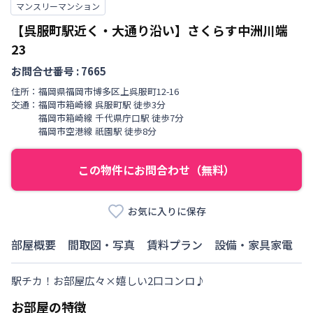
マンスリーマンション
【呉服町駅近く・大通り沿い】さくらす中洲川端
23
お問合せ番号 :
7665
住所：
福岡県
福岡市博多区
上呉服町
12-16
交通：
福岡市箱崎線
呉服町駅
徒歩
3
分
福岡市箱崎線
千代県庁口駅
徒歩
7
分
福岡市空港線
祇園駅
徒歩
8
分
この物件にお問合わせ（無料）
お気に入りに保存
部屋概要
間取図・写真
賃料プラン
設備・家具家電
駅チカ！お部屋広々×嬉しい2口コンロ♪
お部屋の特徴