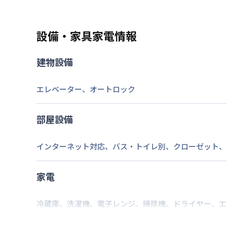
福岡市空港線
博多駅
徒歩
12
分
交通
設備・家具家電情報
なし
駐車場
建物設備
2026年7月23日
情報更新日
エレベーター
、
オートロック
部屋設備
インターネット対応
、
バス・トイレ別
、
クローゼット
、
家電
冷蔵庫
、
洗濯機
、
電子レンジ
、
掃除機
、
ドライヤー
、
エ