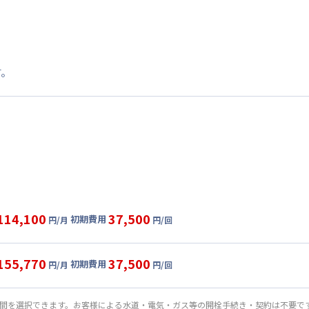
す。
114,100
37,500
初期費用
円/月
円/回
ート
利用時の料金詳細
目安(30日利用)
155,770
37,500
初期費用
円/月
円/回
,700円/月 (2,890円/日)
パーショート
利用時の料金詳細
:
24,000円/月 (800円/日) (税抜)
目安(30日利用)
期間を選択できます。お客様による水道・電気・ガス等の開栓手続き・契約は不要で