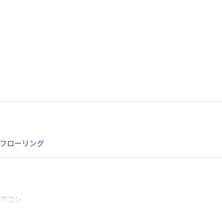
1
名
定員
情報更新日
次回更新日
フローリング
アコン