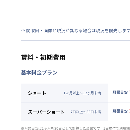
※ 間取図・画像と現況が異なる場合は現況を優先しま
賃料・初期費用
基本料金プラン
ショート
月額目安
1
ヶ
月
以上～
12
ヶ
月
未満
▼
ショ
月額賃料
スーパーショート
月額目安
7
日
以上～
30
日
未満
賃料 :
86
▼
スー
光熱費他 
月額賃料
※月額目安は1ヶ月を30日として計算した金額です。1日単位で利用