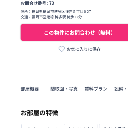
お問合せ番号 :
73
住所：
福岡県
福岡市博多区
住吉
５丁目
6-27
交通：
福岡市空港線
博多駅
徒歩
12
分
この物件にお問合わせ（無料）
お気に入りに保存
部屋概要
間取図・写真
賃料プラン
設備・
お部屋の特徴