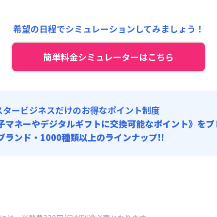
:
10,000円/回 (税抜)
6,700円/月 (3,890円/日) (税抜)
 :
:
24,000円/月 (800円/日) (税抜)
険料
:
1,000円/月
希望の日程でシミュレーションしてみましょう！
:
10,000円/回 (税抜)
 :
: 10,000円/回 (税抜)
簡単料金シミュレーターはこちら
険料
:
1,000円/月
10,000円/回
: 5,000円/回 (税抜)
: 10,000円/回 (税抜)
10,000円/回
スタービジネスだけのお得なポイント制度
: 5,000円/回 (税抜)
子マネーやデジタルギフトに交換可能
なポイント》をプ
0ブランド・1000種類以上のラインナップ!!