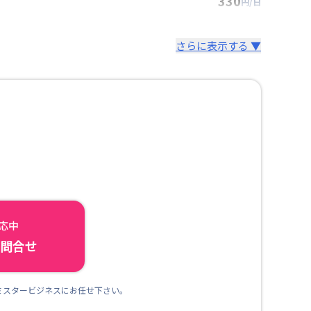
330
円/日
さらに表示する ▼
対応中
ら問合せ
ミスタービジネスにお任せ下さい。