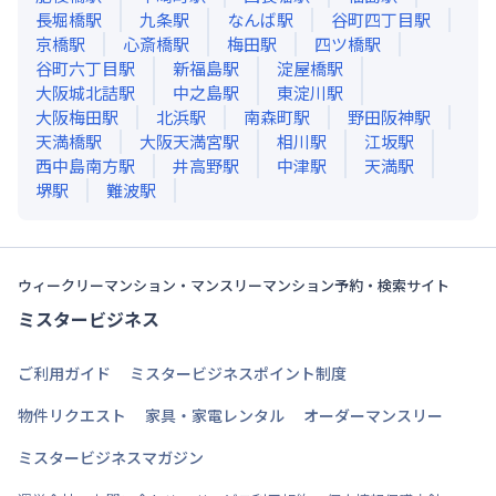
長堀橋
駅
九条
駅
なんば
駅
谷町四丁目
駅
京橋
駅
心斎橋
駅
梅田
駅
四ツ橋
駅
谷町六丁目
駅
新福島
駅
淀屋橋
駅
大阪城北詰
駅
中之島
駅
東淀川
駅
大阪梅田
駅
北浜
駅
南森町
駅
野田阪神
駅
天満橋
駅
大阪天満宮
駅
相川
駅
江坂
駅
西中島南方
駅
井高野
駅
中津
駅
天満
駅
堺
駅
難波
駅
ウィークリーマンション・マンスリーマンション予約・検索サイト
ミスタービジネス
ご利用ガイド
ミスタービジネスポイント制度
物件リクエスト
家具・家電レンタル
オーダーマンスリー
ミスタービジネスマガジン