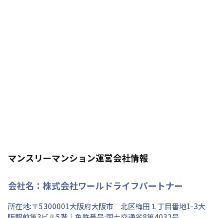
マンスリーマンション運営会社情報
会社名：
株式会社ワールドライフパートナー
所在地:〒
5300001
大阪府
大阪市 北区
梅田
１丁目
番地
1-3大
阪駅前第3ビル5階
｜免許番号:
国土交通省8第4032号