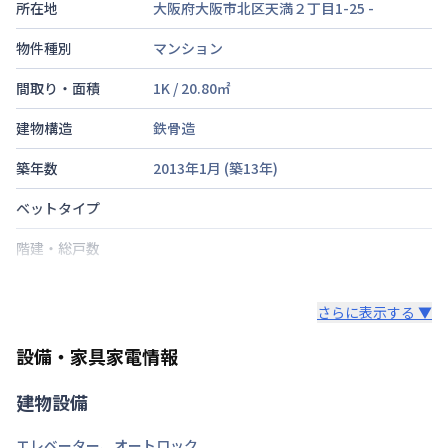
所在地
大阪府大阪市北区天満２丁目1-25
-
物件種別
マンション
間取り・面積
1K
/
20.80
㎡
建物構造
鉄骨造
築年数
2013年1月
(築
13
年)
ベットタイプ
階建・総戸数
鍵の種類
さらに表示する ▼
部屋の向き
設備・家具家電情報
禁煙・喫煙
建物設備
大阪市谷町線
天満橋駅
徒歩
5
分
交通
京阪電気鉄道京阪線
天満橋駅
徒歩
5
分
エレベーター
、
オートロック