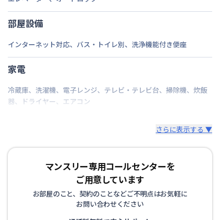
定員
2
名
部屋設備
駐車場
なし
インターネット対応
、
バス・トイレ別
、
洗浄機能付き便座
次回更新日
情報更新日より14日以内
家電
情報更新日
2026年7月24日
冷蔵庫
、
洗濯機
、
電子レンジ
、
テレビ・テレビ台
、
掃除機
、
炊飯
器
、
ドライヤー
、
エアコン
さらに表示する ▼
マンスリー専用コールセンターを
ご用意しています
お部屋のこと、契約のことなどご不明点はお気軽に
お問い合わせください