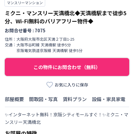
マンスリーマンション
ミクニ・マンスリー天満橋北◆天満橋駅まで徒歩5
分、Wi-Fi無料のバリアフリー物件◆
お問合せ番号 :
7075
住所：
大阪府
大阪市北区
天満
２丁目
1-25
交通：
大阪市谷町線
天満橋駅
徒歩
5
分
京阪電気鉄道京阪線
天満橋駅
徒歩
5
分
この物件にお問合わせ（無料）
お気に入りに保存
部屋概要
間取図・写真
賃料プラン
設備・家具家電
✨インターネット無料！京阪シティモールすぐ！✨ミクニ・マ
ンスリー天満橋北
お部屋の特徴