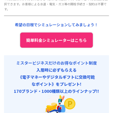
初期費用
光熱費他 :
24,000円/月 (800円/日) (税抜)
択できます。お客様による水道・電気・ガス等の開栓手続き・契約は不要で
事務手数料 : 3,000円/回 (税抜)
清掃料他 :
12,000円/回 (税抜)
す。
その他費用 :
共益費
:
15,000円/月 (500円/日)
希望の日程でシミュレーションしてみましょう！
初期費用
事務手数料 : 3,000円/回 (税抜)
簡単料金シミュレーターはこちら
ミスタービジネスだけのお得なポイント制度
入居時に必ずもらえる
《電子マネーやデジタルギフトに交換可能
なポイント》をプレゼント!
170ブランド・1000種類以上のラインナップ!!