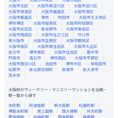
大阪市北区
大阪市東淀川区
大阪市淀川区
大阪市浪速区
大阪市福島区
大阪市港区
大阪市都島区
堺市
吹田市
大阪市天王寺区
堺市堺区
大阪市城東区
大阪市阿倍野区
大阪市此花区
泉佐野市
大阪市東成区
大阪市西成区
大阪市住之江区
守口市
東大阪市
大阪市生野区
大阪市鶴見区
大阪市旭区
大阪市東住吉区
大阪市大正区
枚方市
堺市東区
大阪市住吉区
豊中市
門真市
高石市
堺市西区
大阪市平野区
大阪市西淀川区
池田市
堺市中区
岸和田市
松原市
泉北郡忠岡町
泉南市
泉大津市
茨木市
大阪府のウィークリー・マンスリーマンションを沿線・
駅一覧から探す
本町
駅
阿波座
駅
新大阪
駅
松屋町
駅
堺筋本町
駅
東三国
駅
西大橋
駅
弁天町
駅
肥後橋
駅
中崎町
駅
西長堀
駅
福島
駅