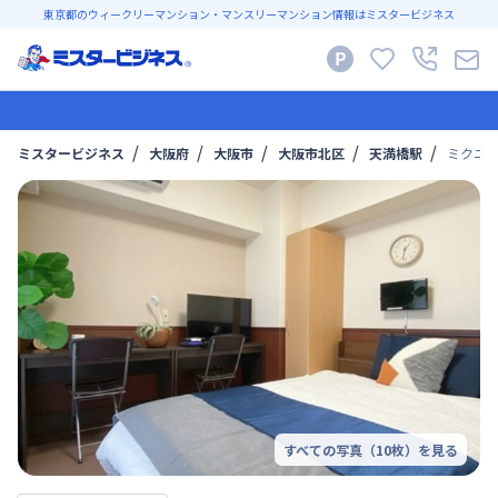
東京都のウィークリーマンション・マンスリーマンション情報はミスタービジネス
ミスタービジネス
大阪府
大阪市
大阪市北区
天満橋駅
ミクニ・
すべての写真（
10
枚）を見る