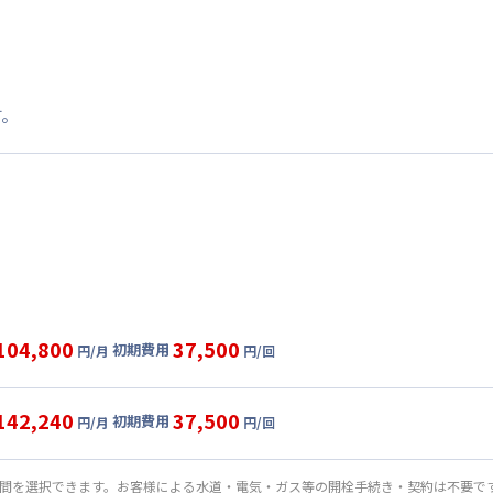
す。
104,800
37,500
初期費用
円/月
円/回
ート
利用時の料金詳細
目安(30日利用)
142,240
37,500
初期費用
円/月
円/回
,400円/月 (2,580円/日)
パーショート
利用時の料金詳細
:
24,000円/月 (800円/日) (税抜)
目安(30日利用)
期間を選択できます。お客様による水道・電気・ガス等の開栓手続き・契約は不要で