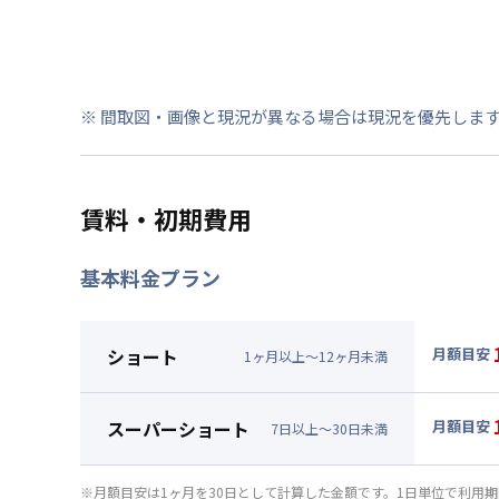
※ 間取図・画像と現況が異なる場合は現況を優先しま
賃料・初期費用
基本料金プラン
ショート
月額目安
1
ヶ
月
以上～
12
ヶ
月
未満
▼
ショ
月額賃料
スーパーショート
月額目安
7
日
以上～
30
日
未満
賃料 :
77
▼
スー
光熱費他 
月額賃料
※月額目安は1ヶ月を30日として計算した金額です。1日単位で利用