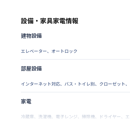
福岡市箱崎線
呉服町駅
徒歩
6
分
交通
設備・家具家電情報
なし
駐車場
建物設備
2026年7月23日
情報更新日
エレベーター
、
オートロック
部屋設備
インターネット対応
、
バス・トイレ別
、
クローゼット
、
家電
冷蔵庫
、
洗濯機
、
電子レンジ
、
掃除機
、
ドライヤー
、
エ