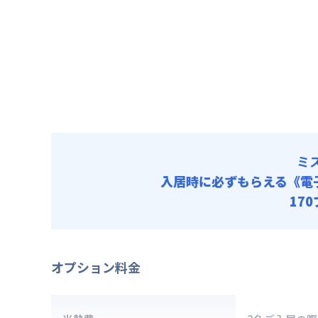
清掃料他 
賃料 :
10
その他費用
光熱費他 
火災保
清掃料他 
初期費用
その他費用
事務手数料 
火災保
保証料 : 
初期費用
寝具セット 
事務手数料 
保証料 : 
ミ
寝具セット 
入居時に必ずもらえる
《電
17
オプション料金