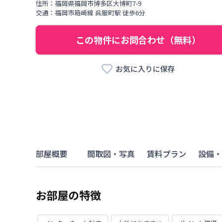
住所：
福岡県
福岡市博多区
大博町
7-9
交通：
福岡市箱崎線
呉服町駅
徒歩
6
分
この物件にお問合わせ（無料）
お気に入りに保存
部屋概要
間取図・写真
賃料プラン
設備・
お部屋の特徴