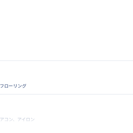
1
名
定員
情報更新日
次回更新日
フローリング
アコン
、
アイロン