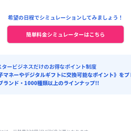
:
10,000円/回 (税抜)
4,400円/月 (3,480円/日) (税抜)
 :
:
24,000円/月 (800円/日) (税抜)
険料
:
1,000円/月
希望の日程でシミュレーションしてみましょう！
:
10,000円/回 (税抜)
 :
: 10,000円/回 (税抜)
簡単料金シミュレーターはこちら
険料
:
1,000円/月
10,000円/回
: 5,000円/回 (税抜)
: 10,000円/回 (税抜)
10,000円/回
スタービジネスだけのお得なポイント制度
: 5,000円/回 (税抜)
子マネーやデジタルギフトに交換可能
なポイント》をプ
0ブランド・1000種類以上のラインナップ!!