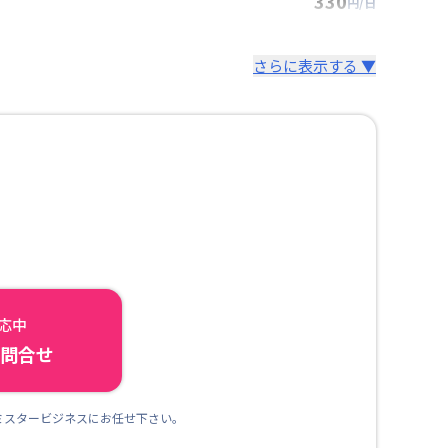
330
円/日
さらに表示する ▼
対応中
ら問合せ
ミスタービジネスにお任せ下さい。