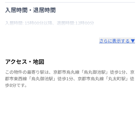
入居時間・退居時間
入居時間: 15時00分以降、退居時間:12時00分
さらに表示する ▼
アクセス・地図
この物件の最寄り駅は
、
京都市烏丸線
「
烏丸御池駅
」
徒歩1分
、
京
都市東西線
「
烏丸御池駅
」
徒歩1分
、
京都市烏丸線
「
丸太町駅
」
徒
歩8分
です。