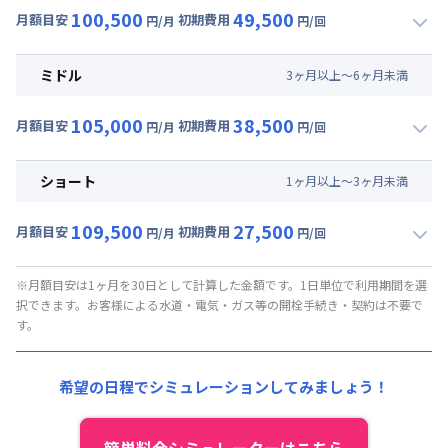
100,500
49,500
月額目安
初期費用
円/月
円/回
▼
ロング
利用時の料金詳細
月額賃料目安(30日利用)
ミドル
3
ヶ
月
以上～
6
ヶ
月
未満
賃料 :
63,000円/月 (2,100円/日)
105,000
38,500
光熱費他 :
0円/月 (0円/日) ※賃料に含める
月額目安
初期費用
円/月
円/回
▼
ミドル
利用時の料金詳細
清掃料他 :
40,000円/回 (税抜)
月額賃料目安(30日利用)
その他費用 :
ショート
1
ヶ
月
以上～
3
ヶ
月
未満
管理費
:
37,500円/月 (1,250円/日)
賃料 :
67,500円/月 (2,250円/日)
初期費用
109,500
27,500
光熱費他 :
0円/月 (0円/日) ※賃料に含める
月額目安
初期費用
円/月
円/回
契約事務手数料 : 5,000円/回 (税抜)
▼
ショート
利用時の料金詳細
清掃料他 :
30,000円/回 (税抜)
月額賃料目安(30日利用)
その他費用 :
※月額目安は1ヶ月を30日として計算した金額です。1日単位で利用期間を選
択できます。お客様による水道・電気・ガス等の開栓手続き・契約は不要で
管理費
:
37,500円/月 (1,250円/日)
賃料 :
72,000円/月 (2,400円/日)
す。
初期費用
光熱費他 :
0円/月 (0円/日) ※賃料に含める
契約事務手数料 : 5,000円/回 (税抜)
清掃料他 :
20,000円/回 (税抜)
希望の日程でシミュレーションしてみましょう！
その他費用 :
管理費
:
37,500円/月 (1,250円/日)
初期費用
簡単料金シミュレーターはこちら