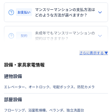
交通
京都市東西線
烏丸御池駅
徒歩
1
分
マンスリーマンションの支払方法は
京都市烏丸線
丸太町駅
徒歩
8
分
お支払い
どのような方法が選べますか？
定員
2
名
BraTToの運営するマンスリーマンションのお支払い
駐車場
なし
は、指定口座へのお振込み・当社での現金払い、クレ
未成年でもマンスリーマンションの
契約
ジットカード払い（DCカード、VISAカード、Master
契約はできますか？
次回更新日
情報更新日より14日以内
カード、JCBカード、UFJカード、UFJニコス、
未成年の方でもご契約いただけますが、「親権者同意
AMEX）、 PayPay払いが可能です。
情報更新日
2026年7月23日
さらに表示する ▼
書」をご提出いただく事になります。
設備・家具家電情報
建物設備
エレベーター
、
オートロック
、
宅配ボックス
、
防犯カメラ
部屋設備
フローリング
、
浴室乾燥機
、
ベランダ
、
独立洗面台