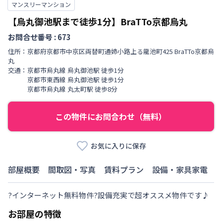
マンスリーマンション
【烏丸御池駅まで徒歩1分】BraTTo京都烏丸
お問合せ番号 :
673
住所：
京都府
京都市中京区
両替町通姉小路上る
龍池町
425 BraTTo京都烏
丸
交通：
京都市烏丸線
烏丸御池駅
徒歩
1
分
京都市東西線
烏丸御池駅
徒歩
1
分
京都市烏丸線
丸太町駅
徒歩
8
分
この物件にお問合わせ（無料）
お気に入りに保存
部屋概要
間取図・写真
賃料プラン
設備・家具家電
?インターネット無料物件?設備充実で超オススメ物件です♪
お部屋の特徴