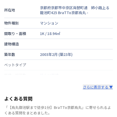
京都府京都市中京区両替町通 姉小路上る
所在地
龍池町425 BraTTo京都烏丸
-
物件種別
マンション
間取り・面積
1K
/
18.94
㎡
建物構造
築年数
2003年2月
(築
23
年)
ベットタイプ
階建・総戸数
地上11階建
鍵の種類
鍵
さらに表示する ▼
部屋の向き
タイプによって異なる
よくある質問
禁煙・喫煙
「【烏丸御池駅まで徒歩1分】BraTTo京都烏丸」に寄せられるよ
くある質問をまとめました。
京都市烏丸線
烏丸御池駅
徒歩
1
分