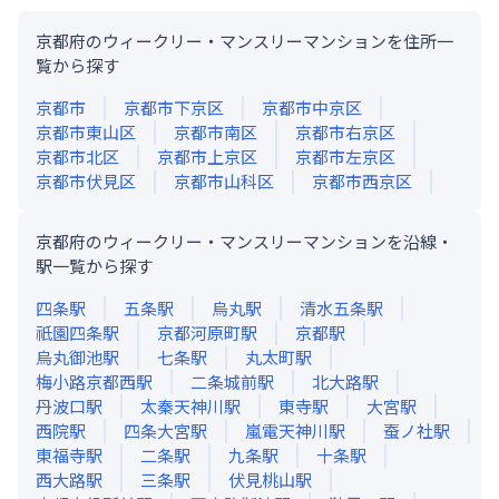
京都府のウィークリー・マンスリーマンションを住所一
覧から探す
京都市
京都市下京区
京都市中京区
京都市東山区
京都市南区
京都市右京区
京都市北区
京都市上京区
京都市左京区
京都市伏見区
京都市山科区
京都市西京区
京都府のウィークリー・マンスリーマンションを沿線・
駅一覧から探す
四条
駅
五条
駅
烏丸
駅
清水五条
駅
祇園四条
駅
京都河原町
駅
京都
駅
烏丸御池
駅
七条
駅
丸太町
駅
梅小路京都西
駅
二条城前
駅
北大路
駅
丹波口
駅
太秦天神川
駅
東寺
駅
大宮
駅
西院
駅
四条大宮
駅
嵐電天神川
駅
蚕ノ社
駅
東福寺
駅
二条
駅
九条
駅
十条
駅
西大路
駅
三条
駅
伏見桃山
駅