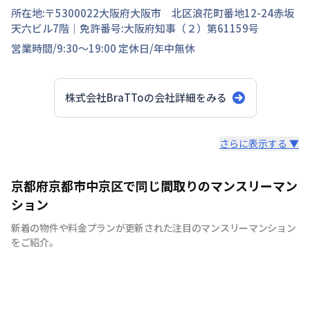
所在地:〒
5300022
大阪府
大阪市 北区
浪花町
番地
12-24赤坂
天六ビル7階
｜免許番号:
大阪府知事（２）第61159号
営業時間/
9:30～19:00
定休日/
年中無休
株式会社BraTTo
の会社詳細をみる
スタッフからのコメント
さらに表示する ▼
全国の主要都市を中心に、即日から利用可能なウィークリ
京都府京都市中京区で同じ間取りのマンスリーマン
ーマンションやマンスリーマンションを紹介しておりま
ション
す。大学受験、単身赴任など様々な用途でお使い いただ
新着の物件や料金プランが更新された注目のマンスリーマンション
ける『BraTTo×weekly＆monthly』をぜひご利用くださ
をご紹介。
い。 敷金・礼金はかかりません。電気・ガス・水道の手
続きも不要でカバン一つでご入居頂けます。