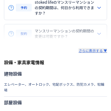
stoked lifeのマンスリーマンション
定員
の契約期間は、何日から利用できま
2
名
予約
すか？
駐車場
なし
7日以上からのご契約期間ですが1ヶ月（30日）以上
次回更新日
情報更新日より14日以内
のご契約期間の地域もございますのでお気軽にお問い
マンスリーマンションの契約期間の
契約
合わせください。
変更は可能ですか？
情報更新日
2026年7月27日
延長については、ご利用期間終了後に、すでに別の予
さらに表示する ▼
約が入っていなければ、ご対応可能です。その際、再
契約が必要となりますので、あらかじめご了承くださ
設備・家具家電情報
い。期間の変更がある場合は、できるだけお早めにご
相談ください。
建物設備
エレベーター
、
オートロック
、
宅配ボックス
、
防犯カメラ
、
駐輪
場
部屋設備