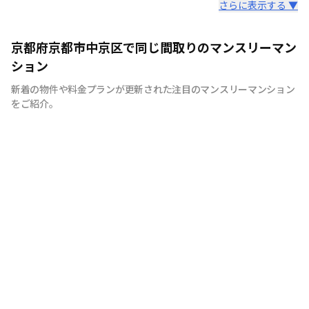
スタッフからのコメント
さらに表示する ▼
【神戸のマンスリーマンション、ウィークリーマンション
京都府京都市中京区で同じ間取りのマンスリーマン
に特化】 マンスリーマンション、ウィークリーマンショ
ション
ンといえば株式会社stoked lifeにお任せください！ 7日間
新着の物件や料金プランが更新された注目のマンスリーマンション
以上の中長期滞在であれば、ご利用が頂けます。当社で
をご紹介。
は、家具・家電等の設備！！お客様の用途に応じて快適な
生活を送ること間違いなしです。もちろん、敷金・礼金も
ゼロ。電気・ガス・水道などのライフライン手続きも不
要、退去立会い等の手続きも不要と、手間なく簡単にご利
用できます。各種交通機関からのアクセスに便利な立地に
物件を取り揃えておりますので、出張や研修、などにも最
適です。通勤に便利で、経費削減になることから、法人の
お客様からもご好評を頂いております。また、お家のリフ
ォームや立て替えによる仮住まいや、受験等を控えた学生
の方にも喜ばれております。