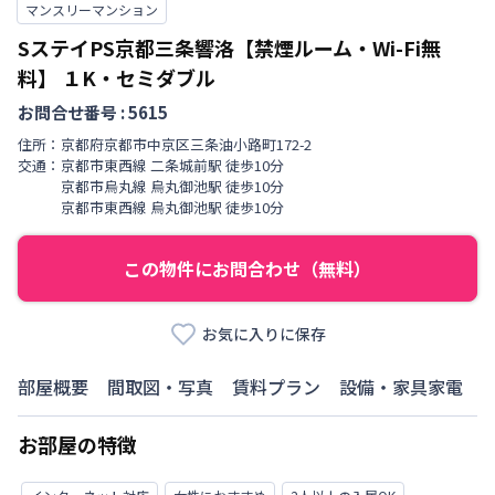
マンスリーマンション
SステイPS京都三条響洛【禁煙ルーム・Wi-Fi無
料】
１K・セミダブル
お問合せ番号 :
5615
住所：
京都府
京都市中京区
三条油小路町
172-2
交通：
京都市東西線
二条城前駅
徒歩
10
分
京都市烏丸線
烏丸御池駅
徒歩
10
分
京都市東西線
烏丸御池駅
徒歩
10
分
この物件にお問合わせ（無料）
お気に入りに保存
部屋概要
間取図・写真
賃料プラン
設備・家具家電
お部屋の特徴