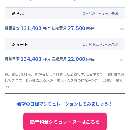
▼
ロング
利用時の料金詳細
月額賃料目安(30日利用)
ミドル
3
ヶ
月
以上～
7
ヶ
月
未満
賃料 :
81,000円/月 (2,700円/日)
131,400
27,500
光熱費他 :
24,000円/月 (800円/日) (税抜)
月額目安
初期費用
円/月
円/回
▼
ミドル
利用時の料金詳細
清掃料他 :
25,000円/回 (税抜)
月額賃料目安(30日利用)
その他費用 :
ショート
1
ヶ
月
以上～
3
ヶ
月
未満
管理費
:
24,000円/月 (800円/日)
賃料 :
81,000円/月 (2,700円/日)
初期費用
134,400
22,000
光熱費他 :
24,000円/月 (800円/日) (税抜)
月額目安
初期費用
円/月
円/回
契約事務手数料 : 5,000円/回 (税抜)
▼
ショート
利用時の料金詳細
清掃料他 :
20,000円/回 (税抜)
月額賃料目安(30日利用)
その他費用 :
※月額目安は1ヶ月を30日として計算した金額です。1日単位で利用期間を選
択できます。お客様による水道・電気・ガス等の開栓手続き・契約は不要で
管理費
:
24,000円/月 (800円/日)
賃料 :
84,000円/月 (2,800円/日)
す。
初期費用
光熱費他 :
24,000円/月 (800円/日) (税抜)
契約事務手数料 : 5,000円/回 (税抜)
清掃料他 :
15,000円/回 (税抜)
希望の日程でシミュレーションしてみましょう！
その他費用 :
管理費
:
24,000円/月 (800円/日)
初期費用
簡単料金シミュレーターはこちら
契約事務手数料 : 5,000円/回 (税抜)