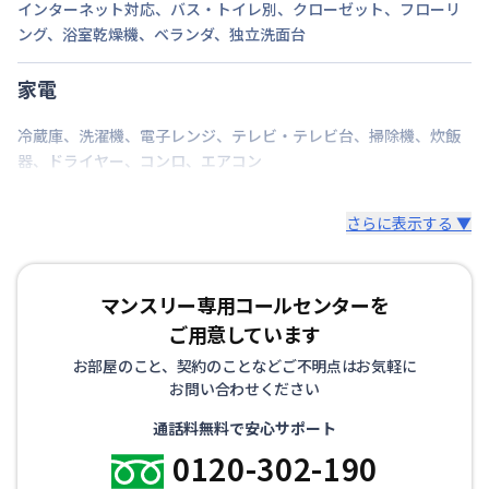
インターネット対応
、
バス・トイレ別
、
クローゼット
、
フローリ
ング
、
浴室乾燥機
、
ベランダ
、
独立洗面台
家電
冷蔵庫
、
洗濯機
、
電子レンジ
、
テレビ・テレビ台
、
掃除機
、
炊飯
器
、
ドライヤー
、
コンロ
、
エアコン
さらに表示する ▼
マンスリー専用コールセンターを
ご用意しています
お部屋のこと、契約のことなどご不明点はお気軽に
お問い合わせください
通話料無料で安心サポート
0120-302-190