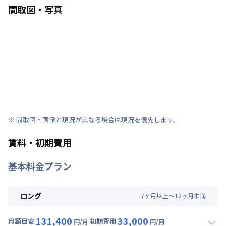
間取図・写真
※ 間取図・画像と現況が異なる場合は現況を優先します。
賃料・初期費用
基本料金プラン
ロング
7
ヶ
月
以上～
12
ヶ
月
未満
131,400
33,000
月額目安
初期費用
円/月
円/回