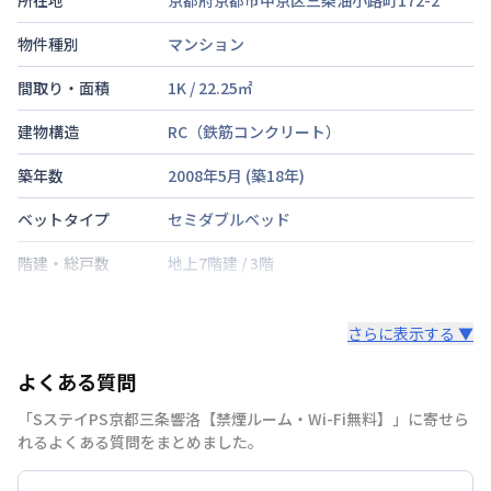
物件種別
マンション
間取り・面積
1K
/
22.25
㎡
建物構造
RC（鉄筋コンクリート）
築年数
2008年5月
(築
18
年)
ベットタイプ
セミダブルベッド
階建・総戸数
地上7階建
/
3階
鍵の種類
さらに表示する ▼
部屋の向き
タイプによって異なる
よくある質問
禁煙・喫煙
禁煙
「SステイPS京都三条響洛【禁煙ルーム・Wi-Fi無料】」に寄せら
京都市東西線
二条城前駅
徒歩
10
分
れるよくある質問をまとめました。
交通
京都市烏丸線
烏丸御池駅
徒歩
10
分
京都市東西線
烏丸御池駅
徒歩
10
分