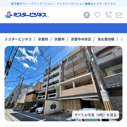
東京都のウィークリーマンション・マンスリーマンション情報はミスタービジネス
ミスタービジネス
京都府
京都市
京都市中京区
烏丸御池駅
Sス
すべての写真（
8
枚）を見る