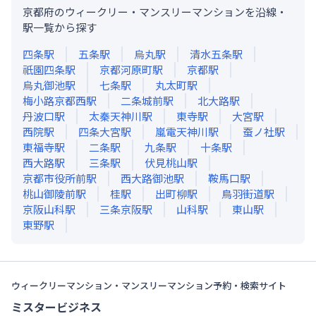
京都府のウィークリー・マンスリーマンションを沿線・
駅一覧から探す
四条
駅
五条
駅
烏丸
駅
清水五条
駅
祇園四条
駅
京都河原町
駅
京都
駅
烏丸御池
駅
七条
駅
丸太町
駅
梅小路京都西
駅
二条城前
駅
北大路
駅
丹波口
駅
太秦天神川
駅
東寺
駅
大宮
駅
西院
駅
四条大宮
駅
嵐電天神川
駅
蚕ノ社
駅
東福寺
駅
二条
駅
九条
駅
十条
駅
西大路
駅
三条
駅
伏見桃山
駅
京都市役所前
駅
西大路御池
駅
鞍馬口
駅
桃山御陵前
駅
桂
駅
出町柳
駅
鳥羽街道
駅
京阪山科
駅
三条京阪
駅
山科
駅
東山
駅
東野
駅
ウィークリーマンション・マンスリーマンション予約・検索サイト
ミスタービジネス