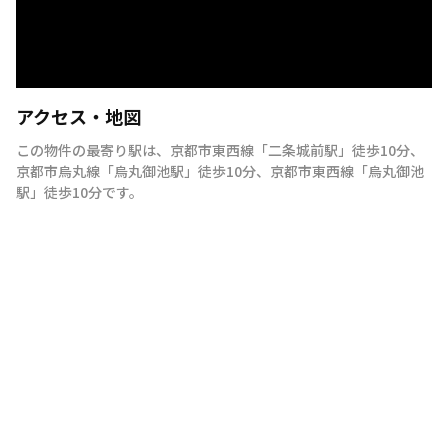
アクセス・地図
この物件の最寄り駅は
、
京都市東西線
「
二条城前駅
」
徒歩10分
、
京都市烏丸線
「
烏丸御池駅
」
徒歩10分
、
京都市東西線
「
烏丸御池
駅
」
徒歩10分
です。