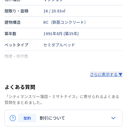
間取り・面積
1K
/
20.93
㎡
建物構造
RC（鉄筋コンクリート）
築年数
1991年8月
(築
35
年)
ベットタイプ
セミダブルベッド
階建・総戸数
鍵の種類
さらに表示する ▼
部屋の向き
東
よくある質問
禁煙・喫煙
禁煙
「シティマンスリー蒲田・ミサトナイス」に寄せられるよくある
京浜急行電鉄本線
京急蒲田駅
徒歩
5
分
質問をまとめました。
交通
京浜急行電鉄空港線
京急蒲田駅
徒歩
5
分
京浜東北・根岸線
蒲田駅
徒歩
15
分
割引について
契約
定員
2
名