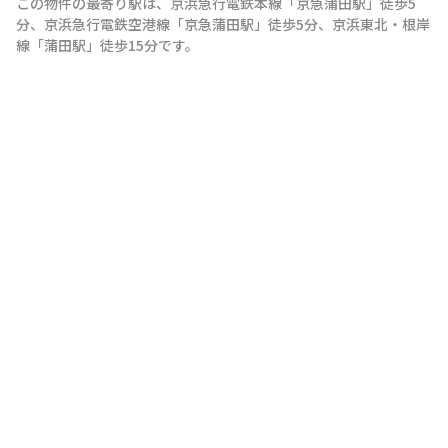
この物件の最寄り駅は
、
京浜急行電鉄本線
「
京急蒲田駅
」
徒歩5
分
、
京浜急行電鉄空港線
「
京急蒲田駅
」
徒歩5分
、
京浜東北・根岸
線
「
蒲田駅
」
徒歩15分
です。