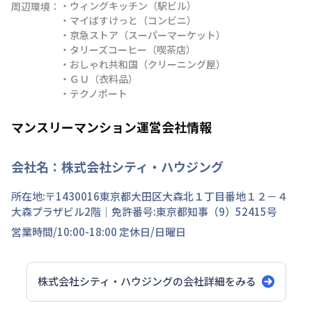
・ウィングキッチン（駅ビル）

周辺環境：
・マイばすけっと（コンビニ）

・京急ストア（スーパーマーケット）

・タリーズコーヒー（喫茶店）

・おしゃれ共和国（クリーニング屋）

・ＧＵ（衣料品）

・テクノポート
マンスリーマンション運営会社情報
会社名：
株式会社シティ・ハウジング
所在地:〒
1430016
東京都
大田区
大森北
１丁目
番地
１２－４
大森プラザビル2階
｜免許番号:
東京都知事（9）52415号
営業時間/
10:00-18:00
定休日/
日曜日
株式会社シティ・ハウジング
の会社詳細をみる