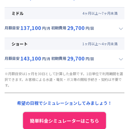
▼
ロング
利用時の料金詳細
月額賃料目安(30日利用)
ミドル
4
ヶ
月
以上～
7
ヶ
月
未満
賃料 :
108,000円/月 (3,600円/日)
137,100
29,700
光熱費他 :
21,000円/月 (700円/日) (税抜)
月額目安
初期費用
円/月
円/回
▼
ミドル
利用時の料金詳細
清掃料他 :
27,000円/回 (税抜)
月額賃料目安(30日利用)
ショート
1
ヶ
月
以上～
4
ヶ
月
未満
賃料 :
114,000円/月 (3,800円/日)
143,100
29,700
光熱費他 :
21,000円/月 (700円/日) (税抜)
月額目安
初期費用
円/月
円/回
▼
ショート
利用時の料金詳細
清掃料他 :
27,000円/回 (税抜)
月額賃料目安(30日利用)
※月額目安は1ヶ月を30日として計算した金額です。1日単位で利用期間を選
択できます。お客様による水道・電気・ガス等の開栓手続き・契約は不要で
賃料 :
120,000円/月 (4,000円/日)
す。
光熱費他 :
21,000円/月 (700円/日) (税抜)
清掃料他 :
27,000円/回 (税抜)
希望の日程でシミュレーションしてみましょう！
簡単料金シミュレーターはこちら