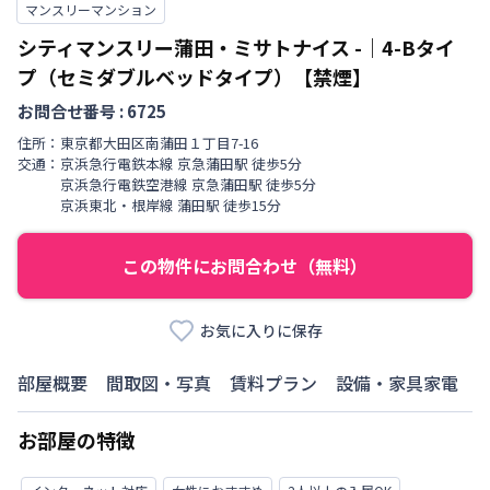
マンスリーマンション
シティマンスリー蒲田・ミサトナイス
-
｜
4-Bタイ
プ（セミダブルベッドタイプ）【禁煙】
お問合せ番号 :
6725
住所：
東京都
大田区
南蒲田
１丁目
7-16
交通：
京浜急行電鉄本線
京急蒲田駅
徒歩
5
分
京浜急行電鉄空港線
京急蒲田駅
徒歩
5
分
京浜東北・根岸線
蒲田駅
徒歩
15
分
この物件にお問合わせ（無料）
お気に入りに保存
部屋概要
間取図・写真
賃料プラン
設備・家具家電
お部屋の特徴