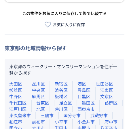
この物件をお気に入りに保存して後で比較する
お気に入りに保存
東京都
の地域情報から探す
東京都のウィークリー・マンスリーマンションを住所一
覧から探す
大田区
品川区
新宿区
港区
世田谷区
杉並区
中央区
渋谷区
豊島区
江東区
中野区
練馬区
板橋区
目黒区
文京区
千代田区
台東区
足立区
墨田区
葛飾区
江戸川区
北区
荒川区
西東京市
東久留米市
三鷹市
国分寺市
武蔵野市
狛江市
調布市
小平市
小金井市
府中市
国立市
立川市
町田市
多摩市
八王子市