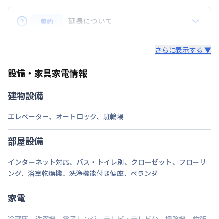
Q.リピーターの場合、割引はありますか？
駐車場
なし
A.はい、ございます。リピーターのお客様にはリピー
延長について
契約
ター特典といたしまして、毎月の賃料から3,000円割
次回更新日
情報更新日より14日以内
引致します。※長期割引以外との割引サービスとは併
Q. 延長はできますか？
さらに表示する ▼
用できません。
情報更新日
2026年7月24日
A.はい、できます。
設備・家具家電情報
法人契約の場合、通常延長は7日前までにご連絡いた
だければ、1日単位でのご延長が可能でざいます。
建物設備
（ご延長が14日未満の場合は、そこで契約終了とさ
せていただきます。）
エレベーター
、
オートロック
、
駐輪場
途中の解約も7日前までにご連絡いただければ、多く
部屋設備
いただいている料金は日割りでご返金いたします。
インターネット対応
、
バス・トイレ別
、
クローゼット
、
フローリ
・個人契約の場合、期間確定の契約となります。ご延
ング
、
浴室乾燥機
、
洗浄機能付き便座
、
ベランダ
長（再契約）の希望に添えない場合がございます。
家電
冷蔵庫
、
洗濯機
、
電子レンジ
、
テレビ・テレビ台
、
掃除機
、
炊飯