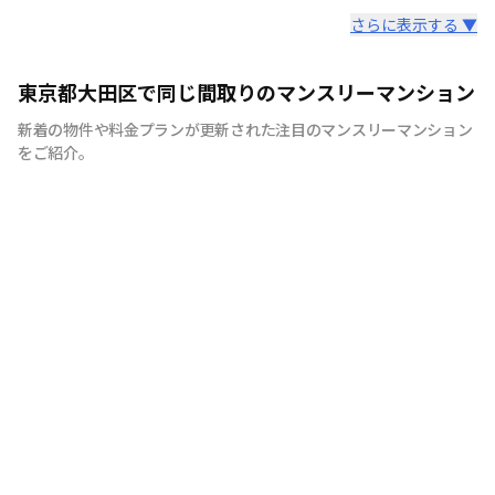
スタッフからのコメント
さらに表示する ▼
シティマンスリーでは家具・家電・生活用品を90品目以上
東京都大田区で同じ間取りのマンスリーマンション
ご用意しております。 引越しの際に、普段では見逃しそ
新着の物件や料金プランが更新された注目のマンスリーマンション
うな物まで全て揃えたマンスリーマンションは多くのお客
をご紹介。
様に喜ばれています。 シティマンスリーでは、お客様が快
適に生活していただけますよう、お部屋の清掃にもこだわ
りをもって行っています。 弊社専属の厳しい目を持つベテ
ランスタッフが丁寧で徹底した清掃を心がけており、寝
具、リネン類の衛生面にも十分気を配っております。 ま
た室内備品も家具、テレビ、エアコン、冷蔵庫、をはじめ
ドライヤー、アイロン、電子レンジなどの家電やメモ帳、
割り箸などの生活用品を90品目以上ご用意しており、電
気、ガス、水道の手続きも不要です。 また全ての物件で
インターネット接続環境（Wi-Fi）を整えた状態で生活し
ていただけます。 お客様にはもうひとつの我が家として
リラックスして生活していただけるようお部屋を準備して
お待ちしております！