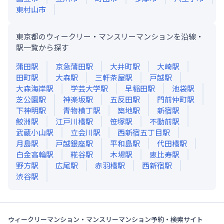
東村山市
東京都のウィークリー・マンスリーマンションを沿線・
駅一覧から探す
蒲田
駅
京急蒲田
駅
大井町
駅
大崎
駅
田町
駅
大森
駅
三軒茶屋
駅
戸越
駅
大森海岸
駅
学芸大学
駅
早稲田
駅
池袋
駅
芝公園
駅
神楽坂
駅
五反田
駅
門前仲町
駅
下神明
駅
青物横丁
駅
築地
駅
新宿
駅
鮫洲
駅
江戸川橋
駅
笹塚
駅
不動前
駅
武蔵小山
駅
立会川
駅
西新宿五丁目
駅
月島
駅
戸越銀座
駅
平和島
駅
代田橋
駅
白金高輪
駅
糀谷
駅
木場
駅
恵比寿
駅
野方
駅
広尾
駅
赤羽橋
駅
西新宿
駅
渋谷
駅
ウィークリーマンション・マンスリーマンション予約・検索サイト