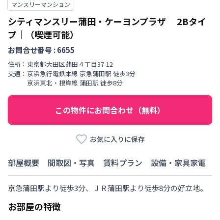
マンスリーマンション
シティマンスリー蒲田・ケーヨンプラザ
2Bタイ
プ
｜
（喫煙可能）
お問合せ番号 :
6655
住所：
東京都
大田区
蒲田
４丁目
37-12
交通：
京浜急行電鉄本線
京急蒲田駅
徒歩
3
分
京浜東北・根岸線
蒲田駅
徒歩
8
分
この物件にお問合わせ（無料）
お気に入りに保存
部屋概要
間取図・写真
賃料プラン
設備・家具家電
京急蒲田駅より徒歩3分、ＪＲ蒲田駅より徒歩8分の好立地。
お部屋の特徴