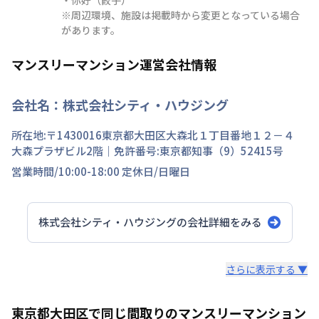
※周辺環境、施設は掲載時から変更となっている場合
があります。
マンスリーマンション運営会社情報
会社名：
株式会社シティ・ハウジング
所在地:〒
1430016
東京都
大田区
大森北
１丁目
番地
１２－４
大森プラザビル2階
｜免許番号:
東京都知事（9）52415号
営業時間/
10:00-18:00
定休日/
日曜日
株式会社シティ・ハウジング
の会社詳細をみる
スタッフからのコメント
さらに表示する ▼
シティマンスリーでは家具・家電・生活用品を90品目以上
東京都大田区で同じ間取りのマンスリーマンション