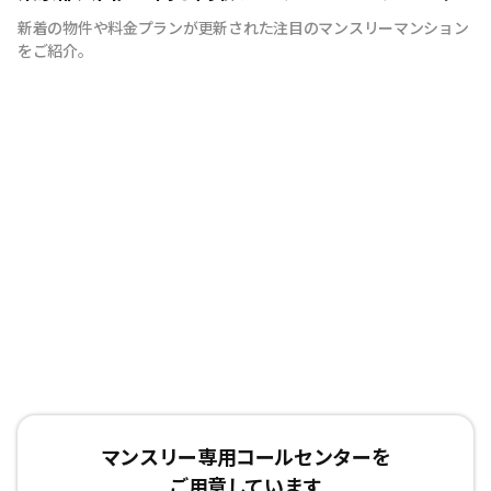
ご用意しております。 引越しの際に、普段では見逃しそ
新着の物件や料金プランが更新された注目のマンスリーマンション
うな物まで全て揃えたマンスリーマンションは多くのお客
をご紹介。
様に喜ばれています。 シティマンスリーでは、お客様が快
適に生活していただけますよう、お部屋の清掃にもこだわ
りをもって行っています。 弊社専属の厳しい目を持つベテ
ランスタッフが丁寧で徹底した清掃を心がけており、寝
具、リネン類の衛生面にも十分気を配っております。 ま
た室内備品も家具、テレビ、エアコン、冷蔵庫、をはじめ
ドライヤー、アイロン、電子レンジなどの家電やメモ帳、
割り箸などの生活用品を90品目以上ご用意しており、電
気、ガス、水道の手続きも不要です。 また全ての物件で
インターネット接続環境（Wi-Fi）を整えた状態で生活し
ていただけます。 お客様にはもうひとつの我が家として
リラックスして生活していただけるようお部屋を準備して
お待ちしております！
マンスリー専用コールセンターを
ご用意しています