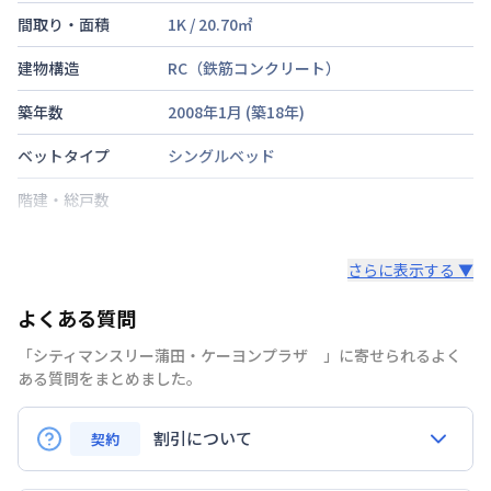
間取り・面積
1K
/
20.70
㎡
建物構造
RC（鉄筋コンクリート）
築年数
2008年1月
(築
18
年)
ベットタイプ
シングルベッド
階建・総戸数
鍵の種類
さらに表示する ▼
部屋の向き
南
よくある質問
禁煙・喫煙
喫煙可
「シティマンスリー蒲田・ケーヨンプラザ 」に寄せられるよく
京浜急行電鉄本線
京急蒲田駅
徒歩
3
分
ある質問をまとめました。
交通
京浜東北・根岸線
蒲田駅
徒歩
8
分
割引について
定員
契約
1
名
Q.リピーターの場合、割引はありますか？
駐車場
なし