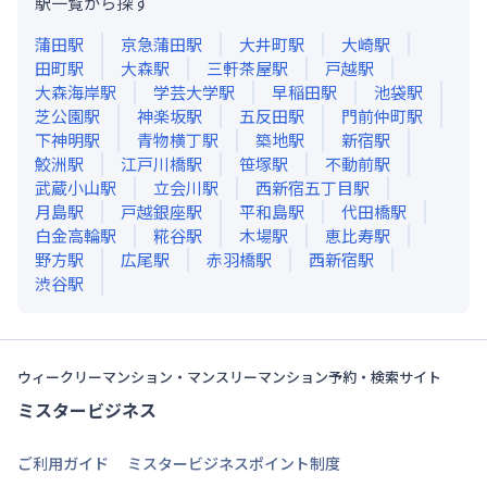
駅一覧から探す
蒲田
駅
京急蒲田
駅
大井町
駅
大崎
駅
田町
駅
大森
駅
三軒茶屋
駅
戸越
駅
大森海岸
駅
学芸大学
駅
早稲田
駅
池袋
駅
芝公園
駅
神楽坂
駅
五反田
駅
門前仲町
駅
下神明
駅
青物横丁
駅
築地
駅
新宿
駅
鮫洲
駅
江戸川橋
駅
笹塚
駅
不動前
駅
武蔵小山
駅
立会川
駅
西新宿五丁目
駅
月島
駅
戸越銀座
駅
平和島
駅
代田橋
駅
白金高輪
駅
糀谷
駅
木場
駅
恵比寿
駅
野方
駅
広尾
駅
赤羽橋
駅
西新宿
駅
渋谷
駅
ウィークリーマンション・マンスリーマンション予約・検索サイト
ミスタービジネス
ご利用ガイド
ミスタービジネスポイント制度