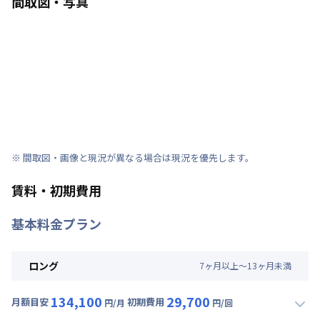
間取図・写真
※ 間取図・画像と現況が異なる場合は現況を優先します。
賃料・初期費用
基本料金プラン
ロング
7
ヶ
月
以上～
13
ヶ
月
未満
134,100
29,700
月額目安
初期費用
円/月
円/回
▼
ロング
利用時の料金詳細