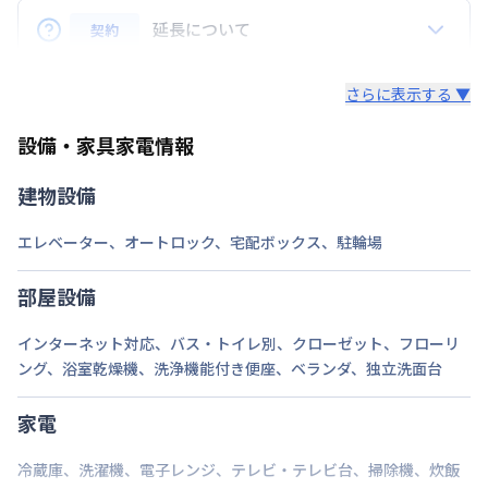
A.はい、ございます。リピーターのお客様にはリピー
延長について
契約
次回更新日
情報更新日より14日以内
ター特典といたしまして、毎月の賃料から3,000円割
引致します。※長期割引以外との割引サービスとは併
Q. 延長はできますか？
情報更新日
2026年7月27日
さらに表示する ▼
用できません。
A.はい、できます。
設備・家具家電情報
法人契約の場合、通常延長は7日前までにご連絡いた
だければ、1日単位でのご延長が可能でざいます。
建物設備
（ご延長が14日未満の場合は、そこで契約終了とさ
せていただきます。）
エレベーター
、
オートロック
、
宅配ボックス
、
駐輪場
途中の解約も7日前までにご連絡いただければ、多く
部屋設備
いただいている料金は日割りでご返金いたします。
インターネット対応
、
バス・トイレ別
、
クローゼット
、
フローリ
・個人契約の場合、期間確定の契約となります。ご延
ング
、
浴室乾燥機
、
洗浄機能付き便座
、
ベランダ
、
独立洗面台
長（再契約）の希望に添えない場合がございます。
家電
冷蔵庫
、
洗濯機
、
電子レンジ
、
テレビ・テレビ台
、
掃除機
、
炊飯