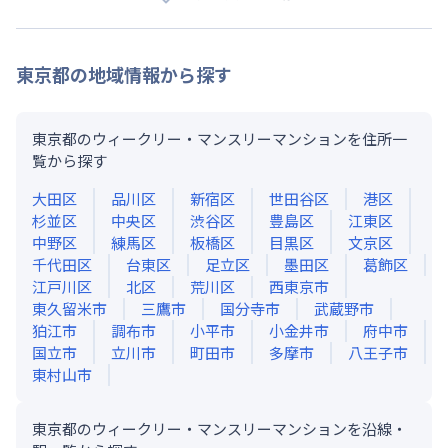
東京都
の地域情報から探す
東京都のウィークリー・マンスリーマンションを住所一
覧から探す
大田区
品川区
新宿区
世田谷区
港区
杉並区
中央区
渋谷区
豊島区
江東区
中野区
練馬区
板橋区
目黒区
文京区
千代田区
台東区
足立区
墨田区
葛飾区
江戸川区
北区
荒川区
西東京市
東久留米市
三鷹市
国分寺市
武蔵野市
狛江市
調布市
小平市
小金井市
府中市
国立市
立川市
町田市
多摩市
八王子市
東村山市
東京都のウィークリー・マンスリーマンションを沿線・