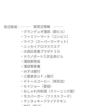
———　駅周辺情報　———

周辺環境：
・グランデュオ蒲田（駅ビル）

・ファミリーマート（コンビニ）

・ライフ（スーパーマーケット）

・ニッセイアロマスクエア

・大田区産業プラザＰＩＯ

・テクノポート三井生命ビル

・蒲田郵便局

・蒲田警察署

・みずほ銀行

・三菱東京ＵＦＪ銀行

・ドトールコーヒー（喫茶店）

・セイジョー（薬局）

・おしゃれ共和国（クリーニング屋）

・モスバーガー（ファストフード）

・ケンタッキーフライドチキン

・你好（餃子）
