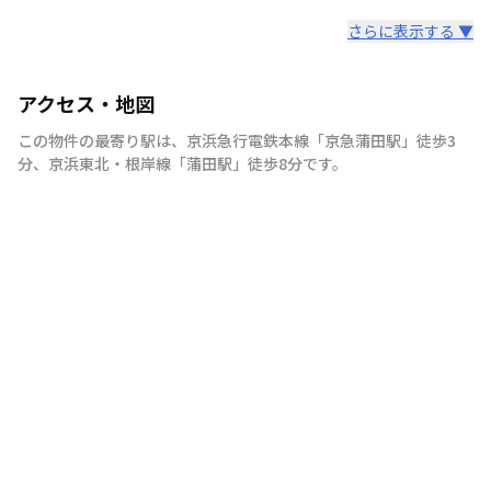
さらに表示する ▼
アクセス・地図
この物件の最寄り駅は
、
京浜急行電鉄本線
「
京急蒲田駅
」
徒歩3
分
、
京浜東北・根岸線
「
蒲田駅
」
徒歩8分
です。