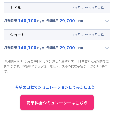
月額賃料目安(30日利用)
ミドル
4
ヶ
月
以上～
7
ヶ
月
未満
賃料 :
111,000円/月 (3,700円/日)
140,100
29,700
光熱費他 :
21,000円/月 (700円/日) (税抜)
月額目安
初期費用
円/月
円/回
▼
ミドル
利用時の料金詳細
清掃料他 :
27,000円/回 (税抜)
月額賃料目安(30日利用)
ショート
1
ヶ
月
以上～
4
ヶ
月
未満
賃料 :
117,000円/月 (3,900円/日)
146,100
29,700
光熱費他 :
21,000円/月 (700円/日) (税抜)
月額目安
初期費用
円/月
円/回
▼
ショート
利用時の料金詳細
清掃料他 :
27,000円/回 (税抜)
月額賃料目安(30日利用)
※月額目安は1ヶ月を30日として計算した金額です。1日単位で利用期間を選
択できます。お客様による水道・電気・ガス等の開栓手続き・契約は不要で
賃料 :
123,000円/月 (4,100円/日)
す。
光熱費他 :
21,000円/月 (700円/日) (税抜)
清掃料他 :
27,000円/回 (税抜)
希望の日程でシミュレーションしてみましょう！
簡単料金シミュレーターはこちら