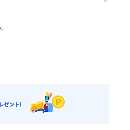
す。
レゼント!