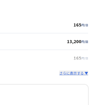
165
円/日
13,200
円/回
165
円/日
さらに表示する ▼