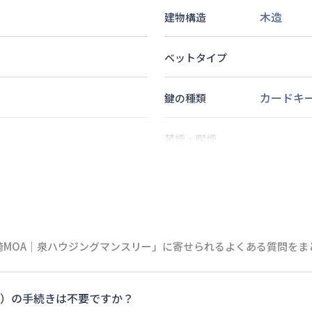
木造
建物構造
ベットタイプ
カードキ
鍵の種類
禁煙・喫煙
1
名
定員
情報更新日
次回更新日
崎MOA｜泉ハウジングマンスリー」に寄せられるよくある質問をま
）の手続きは不要ですか？