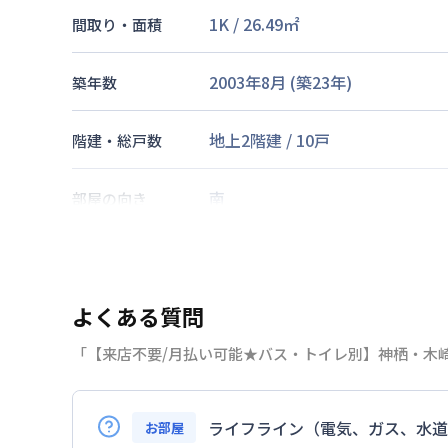
1K
/
26.49
㎡
間取り・面積
2003年8月
(築
23
年)
築年数
地上2階建
/
10戸
階建・総戸数
南
部屋の向き
交通
よくある質問
あり(空き要確認)
最大
1
台
駐車場
「【来店不要/月払い可能★バス・トイレ別】神栖・木
敷地内駐車場
期間を指定して契約可能
ライフライン（電気、ガス、水道
お部屋
2026年7月25日
情報更新日