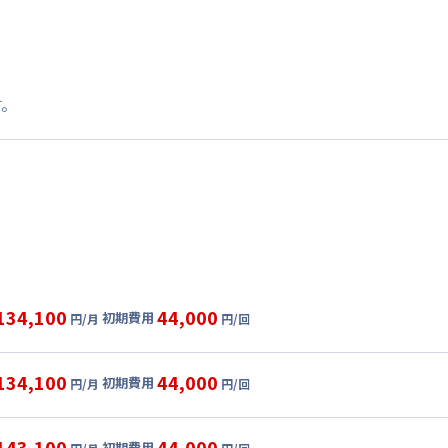
す。
134,100
44,000
初期費用
円/月
円/回
グ
利用時の料金詳細
目安(30日利用)
134,100
44,000
初期費用
円/月
円/回
,000円/月 (2,600円/日)
ル
利用時の料金詳細
:
36,000円/月 (1,200円/日) (税抜)
目安(30日利用)
143,100
44,000
初期費用