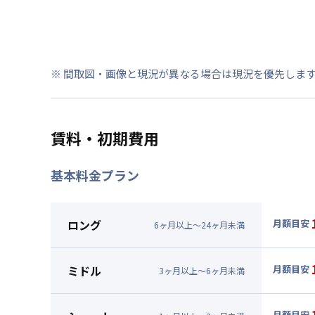
※ 間取図・画像と現況が異なる場合は現況を優先しま
賃料・初期費用
基本料金プラン
ロング
月額目安
6
ヶ
月
以上～
24
ヶ
月
未満
▼
ロン
月額賃料
ミドル
月額目安
3
ヶ
月
以上～
6
ヶ
月
未満
賃料 :
78
▼
ミド
光熱費他 
月額賃料
月額目安