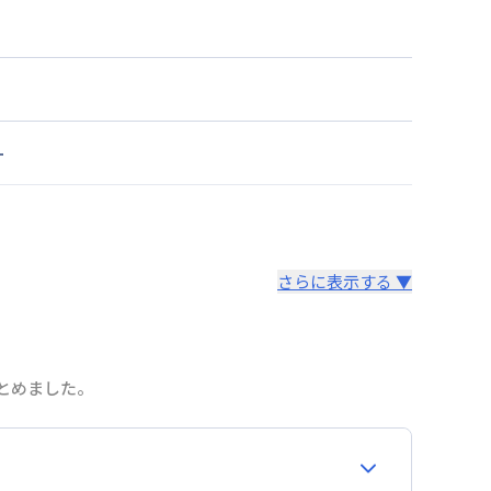
ー
さらに表示する ▼
より14日以内
とめました。