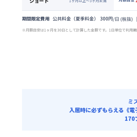
ショート
清掃料他 
1
ヶ
月
以上～
3
ヶ
月
未満
賃料 :
78
▼
ショ
その他費用
光熱費他 
月額賃料
業務管
期間限定費用
公共料金（夏季料金）
300
円
/
日
(税抜)
清掃料他 
初期費用
賃料 :
87
その他費用
※月額目安は1ヶ月を30日として計算した金額です。1日単位で利用
光熱費他 
入居者携行品
業務管
清掃料他 
ファイテック
初期費用
その他費用
ルームクリー
入居者携行品
業務管
ファイテック
初期費用
ルームクリー
入居者携行品
ファイテック
ルームクリー
ミ
入居時に必ずもらえる
《電
17