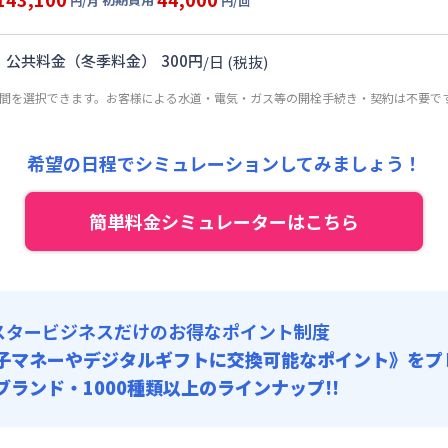
:
0円/回 (税抜)
円/月
円/回
,000円/月 (2,600円/日)
ート
利用時の料金詳細
 :
:
36,000円/月 (1,200円/日) (税抜)
目安(30日利用)
理費
:
15,000円/月 (500円/日) (税抜)
｜
公共料金（冬季料金）
300
円
/
日
(税抜)
:
0円/回 (税抜)
,000円/月 (2,900円/日)
 :
期間を選択できます。お客様による水道・電気・ガス等の開栓手続き・契約は不要で
:
36,000円/月 (1,200円/日) (税抜)
補償代 : 5,000円/回 (税抜)
理費
:
15,000円/月 (500円/日) (税抜)
:
0円/回 (税抜)
消火剤 : 5,000円/回 (税抜)
 :
ニング代 : 30,000円/回 (税抜)
希望の日程でシミュレーションしてみましょう！
補償代 : 5,000円/回 (税抜)
理費
:
15,000円/月 (500円/日) (税抜)
消火剤 : 5,000円/回 (税抜)
簡単料金シミュレーターはこちら
ニング代 : 30,000円/回 (税抜)
補償代 : 5,000円/回 (税抜)
消火剤 : 5,000円/回 (税抜)
ニング代 : 30,000円/回 (税抜)
スタービジネスだけのお得なポイント制度
子マネーやデジタルギフトに交換可能
なポイント》をプ
0ブランド・1000種類以上のラインナップ!!