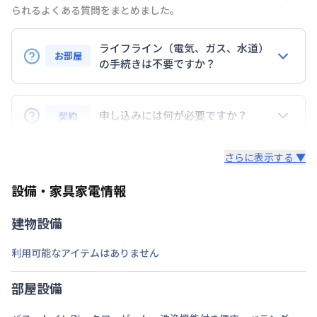
られるよくある質問をまとめました。
定員
1
名
ライフライン（電気、ガス、水道）
あり(空き要確認)
お部屋
の手続きは不要ですか？
最大
1
台
駐車場
敷地内駐車場
はい。一切不要で入居後すぐにご利用いただけます！
期間を指定して契約可能
料金も安心の定額制で、毎月の使用量や金額を気にす
申し込みには何が必要ですか？
契約
次回更新日
情報更新日より14日以内
る必要はありません（通常のご利用の場合）。
また、退去時のライフラインに関する手続きも不要で
個人契約と法人契約で必要な書類が異なります。
情報更新日
2026年7月26日
さらに表示する ▼
すのでご安心ください。
①個人契約の場合：入居申込書、身分証明書のコピ
設備・家具家電情報
ー、名刺
②
法人契約の場合：入居申込書、会社概要書または登
建物設備
記簿謄本のコピー、入居者様の身分証明書のコピー、
名刺
利用可能なアイテムはありません
身分証明書として認められるものは、運転免許証・パ
スポート・健康保険証などの公的身分証明書(原則、
部屋設備
顔写真付きのものでお願いいたします)。