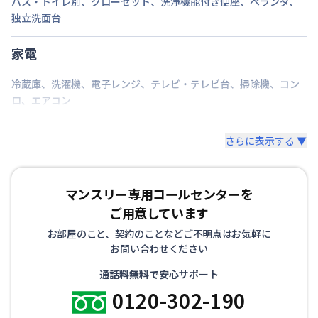
バス・トイレ別
その他必要が生じた場合には追加で書類をお願いする
、
クローゼット
、
洗浄機能付き便座
、
ベランダ
、
独立洗面台
場合があります。
家電
冷蔵庫
、
洗濯機
、
電子レンジ
、
テレビ・テレビ台
、
掃除機
、
コン
ロ
、
エアコン
さらに表示する ▼
マンスリー専用コールセンターを
ご用意しています
お部屋のこと、契約のことなどご不明点はお気軽に
お問い合わせください
通話料無料で安心サポート
0120-302-190