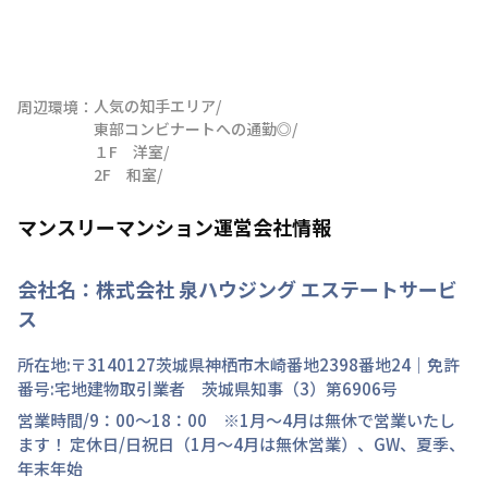
人気の知手エリア/

周辺環境：
東部コンビナートへの通勤◎/

１F　洋室/

2F　和室/
マンスリーマンション運営会社情報
会社名：
株式会社 泉ハウジング エステートサービ
ス
所在地:〒
3140127
茨城県
神栖市
木崎
番地
2398番地24
｜免許
番号:
宅地建物取引業者 茨城県知事（3）第6906号
営業時間/
9：00～18：00 ※1月～4月は無休で営業いたし
ます！
定休日/
日祝日（1月～4月は無休営業）、GW、夏季、
年末年始