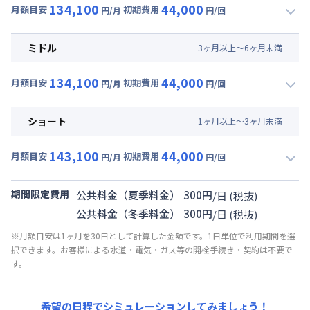
134,100
44,000
月額目安
初期費用
円/月
円/回
▼
ロング
利用時の料金詳細
月額賃料目安(30日利用)
ミドル
3
ヶ
月
以上～
6
ヶ
月
未満
賃料 :
78,000円/月 (2,600円/日)
134,100
44,000
光熱費他 :
36,000円/月 (1,200円/日) (税抜)
月額目安
初期費用
円/月
円/回
▼
ミドル
利用時の料金詳細
清掃料他 :
0円/回 (税抜)
月額賃料目安(30日利用)
その他費用 :
ショート
1
ヶ
月
以上～
3
ヶ
月
未満
業務管理費
:
15,000円/月 (500円/日) (税抜)
賃料 :
78,000円/月 (2,600円/日)
初期費用
143,100
44,000
光熱費他 :
36,000円/月 (1,200円/日) (税抜)
月額目安
初期費用
円/月
円/回
入居者携行品補償代 : 5,000円/回 (税抜)
▼
ショート
利用時の料金詳細
清掃料他 :
0円/回 (税抜)
ファイテック消火剤 : 5,000円/回 (税抜)
月額賃料目安(30日利用)
その他費用 :
期間限定費用
｜
公共料金（夏季料金）
300
円
/
日
(税抜)
業務管理費
:
15,000円/月 (500円/日) (税抜)
ルームクリーニング代 : 30,000円/回 (税抜)
賃料 :
87,000円/月 (2,900円/日)
公共料金（冬季料金）
300
円
/
日
(税抜)
初期費用
光熱費他 :
36,000円/月 (1,200円/日) (税抜)
※月額目安は1ヶ月を30日として計算した金額です。1日単位で利用期間を選
入居者携行品補償代 : 5,000円/回 (税抜)
清掃料他 :
0円/回 (税抜)
択できます。お客様による水道・電気・ガス等の開栓手続き・契約は不要で
す。
ファイテック消火剤 : 5,000円/回 (税抜)
その他費用 :
業務管理費
:
15,000円/月 (500円/日) (税抜)
ルームクリーニング代 : 30,000円/回 (税抜)
初期費用
希望の日程でシミュレーションしてみましょう！