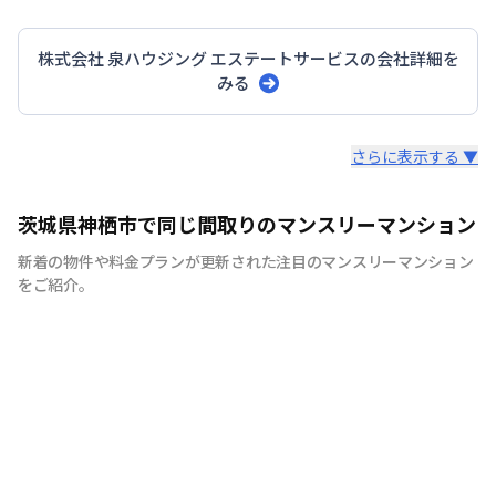
株式会社 泉ハウジング エステートサービス
の会社詳細を
みる
スタッフからのコメント
さらに表示する ▼
当社のマンスリーマンションには、シンプルな「マンスリ
茨城県神栖市で同じ間取りのマンスリーマンション
ー8」。家具・家電、生活用品を80品目以上を揃えた「マ
新着の物件や料金プランが更新された注目のマンスリーマンション
ンスリー80」の2つのプランをご用意しております。ま
をご紹介。
た、お客様のご利用期間に合わせて、「ショート」「ミド
ル」「ロング」の3つ契約期間タイプもあります。当社は
きめ細やかなサービスが自慢です。1ケ月以上、364日以
内であれば、お客様の必要なご利用期間のみ、1日単位で
ご契約することが可能です。