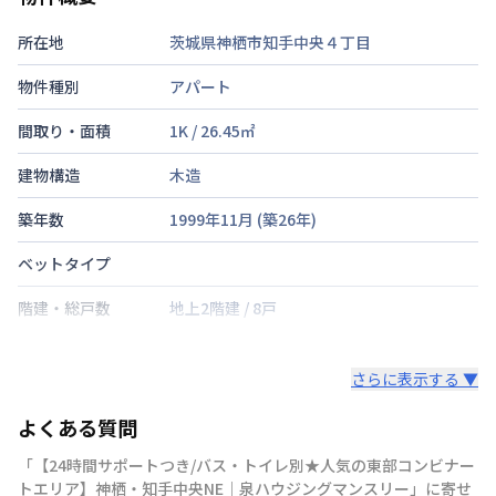
所在地
茨城県神栖市知手中央４丁目
物件種別
アパート
間取り・面積
1K
/
26.45
㎡
建物構造
木造
築年数
1999年11月
(築
26
年)
ベットタイプ
階建・総戸数
地上2階建
/
8戸
鍵の種類
カードキー
さらに表示する ▼
部屋の向き
東
よくある質問
禁煙・喫煙
「【24時間サポートつき/バス・トイレ別★人気の東部コンビナー
交通
トエリア】神栖・知手中央NE｜泉ハウジングマンスリー」に寄せ