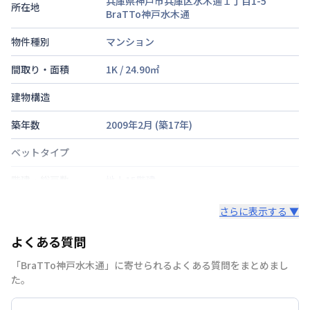
兵庫県神戸市兵庫区水木通１丁目1-5
所在地
BraTTo神戸水木通
物件種別
マンション
間取り・面積
1K
/
24.90
㎡
建物構造
築年数
2009年2月
(築
17
年)
ベットタイプ
階建・総戸数
地上15階建
鍵の種類
鍵
さらに表示する ▼
部屋の向き
南西
よくある質問
禁煙・喫煙
「BraTTo神戸水木通」に寄せられるよくある質問をまとめまし
た。
神戸高速鉄道南北線
新開地駅
徒歩
1
分
交通
神戸市西神山手線
湊川公園駅
徒歩
6
分