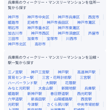
兵庫県のウィークリー・マンスリーマンションを住所一
覧から探す
神戸市
神戸市中央区
神戸市兵庫区
西宮市
姫路市
尼崎市
神戸市長田区
神戸市灘区
明石市
神戸市垂水区
神戸市東灘区
加古川市
神戸市西区
神戸市須磨区
芦屋市
三田市
加東市
宝塚市
川西市
神戸市北区
高砂市
兵庫県のウィークリー・マンスリーマンションを沿線・
駅一覧から探す
三ノ宮
駅
神戸三宮
駅
神戸
駅
高速神戸
駅
貿易センター
駅
三宮・花時計前
駅
三宮
駅
ハーバーランド
駅
大開
駅
花隈
駅
みなと元町
駅
大倉山
駅
新開地
駅
兵庫
駅
姫路
駅
新神戸
駅
春日野道
駅
西元町
駅
六甲道
駅
新長田
駅
山陽姫路
駅
西宮
駅
元町
駅
今津
駅
さくら夙川
駅
中央市場前
駅
上沢
駅
県庁前
駅
出屋敷
駅
尼崎
駅