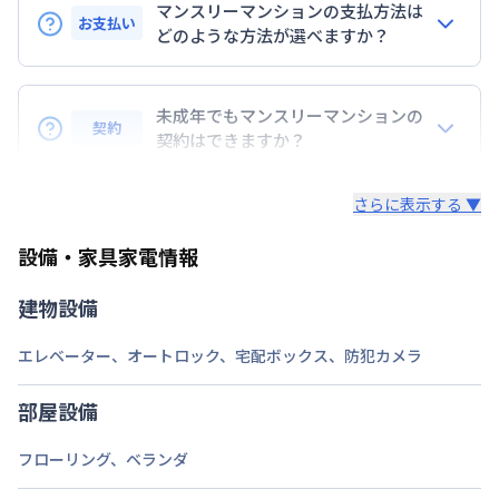
マンスリーマンションの支払方法は
神戸電鉄有馬線
湊川駅
徒歩
7
分
お支払い
どのような方法が選べますか？
定員
2
名
BraTToの運営するマンスリーマンションのお支払い
駐車場
なし
は、指定口座へのお振込み・当社での現金払い、クレ
未成年でもマンスリーマンションの
契約
ジットカード払い（DCカード、VISAカード、Master
契約はできますか？
次回更新日
情報更新日より14日以内
カード、JCBカード、UFJカード、UFJニコス、
未成年の方でもご契約いただけますが、「親権者同意
AMEX）、 PayPay払いが可能です。
情報更新日
2026年7月25日
さらに表示する ▼
書」をご提出いただく事になります。
設備・家具家電情報
建物設備
エレベーター
、
オートロック
、
宅配ボックス
、
防犯カメラ
部屋設備
フローリング
、
ベランダ