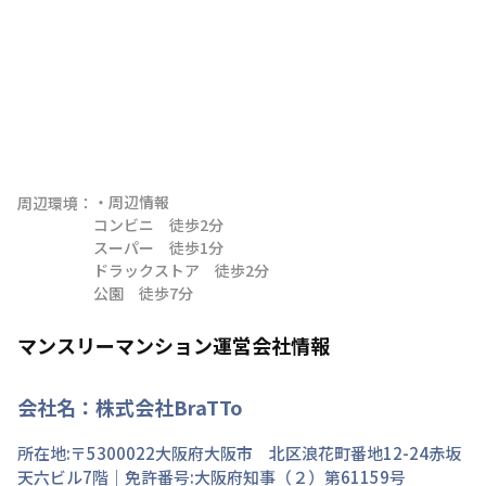
・周辺情報

周辺環境：
コンビニ　徒歩2分

スーパー　徒歩1分

ドラックストア　徒歩2分

公園　徒歩7分
マンスリーマンション運営会社情報
会社名：
株式会社BraTTo
所在地:〒
5300022
大阪府
大阪市 北区
浪花町
番地
12-24赤坂
天六ビル7階
｜免許番号:
大阪府知事（２）第61159号