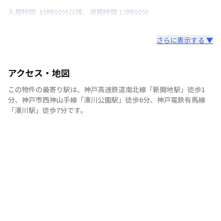
入居時間: 15時00分以降、退居時間:12時00分
さらに表示する ▼
アクセス・地図
この物件の最寄り駅は
、
神戸高速鉄道南北線
「
新開地駅
」
徒歩1
分
、
神戸市西神山手線
「
湊川公園駅
」
徒歩6分
、
神戸電鉄有馬線
「
湊川駅
」
徒歩7分
です。