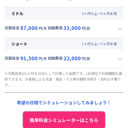
▼
ロング
利用時の料金詳細
月額賃料目安(30日利用)
ミドル
3
ヶ
月
以上～
6
ヶ
月
未満
賃料 :
45,000円/月 (1,500円/日)
87,000
33,000
光熱費他 :
0円/月 (0円/日) ※賃料に含める
月額目安
初期費用
円/月
円/回
▼
ミドル
利用時の料金詳細
清掃料他 :
35,000円/回 (税抜)
月額賃料目安(30日利用)
その他費用 :
ショート
1
ヶ
月
以上～
3
ヶ
月
未満
管理費
:
37,500円/月 (1,250円/日)
賃料 :
49,500円/月 (1,650円/日)
初期費用
91,500
22,000
光熱費他 :
0円/月 (0円/日) ※賃料に含める
月額目安
初期費用
円/月
円/回
契約事務手数料 : 5,000円/回 (税抜)
▼
ショート
利用時の料金詳細
清掃料他 :
25,000円/回 (税抜)
月額賃料目安(30日利用)
その他費用 :
※月額目安は1ヶ月を30日として計算した金額です。1日単位で利用期間を選
択できます。お客様による水道・電気・ガス等の開栓手続き・契約は不要で
管理費
:
37,500円/月 (1,250円/日)
賃料 :
54,000円/月 (1,800円/日)
す。
初期費用
光熱費他 :
0円/月 (0円/日) ※賃料に含める
契約事務手数料 : 5,000円/回 (税抜)
清掃料他 :
15,000円/回 (税抜)
希望の日程でシミュレーションしてみましょう！
その他費用 :
管理費
:
37,500円/月 (1,250円/日)
初期費用
簡単料金シミュレーターはこちら
契約事務手数料 : 5,000円/回 (税抜)