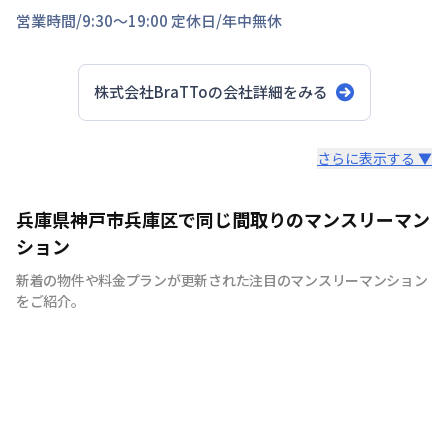
営業時間/
9:30～19:00
定休日/
年中無休
株式会社BraTTo
の会社詳細をみる
スタッフからのコメント
さらに表示する ▼
全国の主要都市を中心に、即日から利用可能なウィークリ
兵庫県神戸市兵庫区で同じ間取りのマンスリーマン
ーマンションやマンスリーマンションを紹介しておりま
ション
す。大学受験、単身赴任など様々な用途でお使い いただ
新着の物件や料金プランが更新された注目のマンスリーマンション
ける『BraTTo×weekly＆monthly』をぜひご利用くださ
をご紹介。
い。 敷金・礼金はかかりません。電気・ガス・水道の手
続きも不要でカバン一つでご入居頂けます。