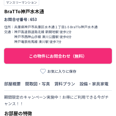
マンスリーマンション
BraTTo神戸水木通
お問合せ番号 :
653
住所：
兵庫県
神戸市兵庫区
水木通
１丁目
1-5 BraTTo神戸水木通
交通：
神戸高速鉄道南北線
新開地駅
徒歩
1
分
神戸市西神山手線
湊川公園駅
徒歩
6
分
神戸電鉄有馬線
湊川駅
徒歩
7
分
この物件にお問合わせ（無料）
お気に入りに保存
部屋概要
間取図・写真
賃料プラン
設備・家具家電
期間限定のキャンペーン実施中！お得にご利用できる今がチ
ャンス！！
お部屋の特徴