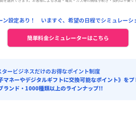
ル
利用時の料金詳細
期間を選択できます。お客様による水道・電気・ガス等の開栓手続き・契約は不要で
:
25,000円/回 (税抜)
開始日
2026年8月7日
〜
2026年9月30日
に限り
、賃料20%引きキャン
目安(30日利用)
 :
,000円/月 (3,000円/日)
124,800
22,000
ペーン価格:
:
24,000円/月 (800円/日)
月額目安
初期費用
ーン設定あり！ いますぐ、
希望の日程でシミュレーシ
円/月
円/回
にて
:
24,000円/月 (800円/日) (税抜)
ート
利用時の料金詳細
:
20,000円/回 (税抜)
料 : 5,000円/回 (税抜)
簡単料金シミュレーターはこちら
目安(30日利用)
 :
,000円/月 (3,100円/日)
:
24,000円/月 (800円/日)
:
24,000円/月 (800円/日) (税抜)
:
15,000円/回 (税抜)
料 : 5,000円/回 (税抜)
スタービジネスだけのお得なポイント制度
 :
:
24,000円/月 (800円/日)
子マネーやデジタルギフトに交換可能
なポイント》をプ
0ブランド・1000種類以上のラインナップ!!
料 : 5,000円/回 (税抜)