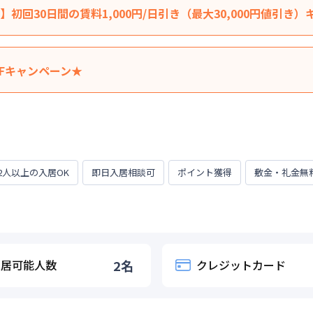
初回30日間の賃料1,000円/日引き（最大30,000円値引き
料を表示賃料から1,000円/日 引きさせていただきます。（最大3
料は割引適用外です。※延長・再契約の際は賃料の割引適用はなく
FFキャンペーン★
に応じて、他にも賃料半額・初期費用お値引き可能はお部屋もござ
引きさせていただきます。※管理費と水道光熱費は割引対象外です
居かつ１か月（30日）以上ご利用のお客様
の併用はできません。★ご希望の入居日・期間に応じて、他にも賃
ください。
31日
居かつ１か月（30日）以上ご利用のお客様
2人以上の入居OK
即日入居相談可
ポイント獲得
敷金・礼金無
0日
入居可能人数
2
名
クレジットカード