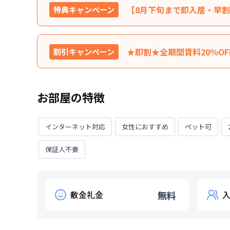
【8月下旬まで即入居・早割】
特典キャンペーン
掲載金額より初回30日間の賃
特典内容
外です。※31日目以降の賃
★即割★全期間賃料20％O
割引キャンペーン
ん。★ご希望の入居日・期間
契約中の賃料を全期間20％
利用条件
2026年8月31日までに入
特典内容
ます。※他のキャンペーンと
お部屋の特徴
ます。お気軽にお問い合わせ
対象期間
2026年7月31日
~
2026年8月
利用条件
2026年9月30日までに入
お部屋が無くなり次第終了します。
インターネット対応
女性におすすめ
ペット可
対象期間
2026年8月7日
~
2026年9月3
保証人不要
お部屋が無くなり次第終了します。
敷金礼金
無料