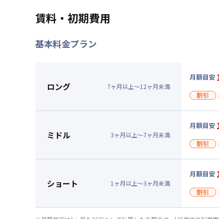
賃料・初期費用
基本料金プラン
月額目安
ロング
7
ヶ
月
以上～
12
ヶ
月
未満
割引
割引
月額目安
入居
ミドル
3
ヶ
月
以上～
7
ヶ
月
未満
割引
キャン
割引
▼
ロン
月額目安
入居
ショート
1
ヶ
月
以上～
3
ヶ
月
未満
月額賃料
割引
賃料 :
87
キャン
光熱費他 
割引