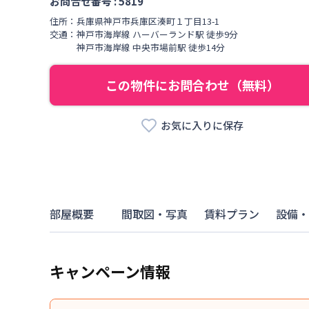
お問合せ番号 :
5819
住所：
兵庫県
神戸市兵庫区
湊町
１丁目
13-1
交通：
神戸市海岸線
ハーバーランド駅
徒歩
9
分
神戸市海岸線
中央市場前駅
徒歩
14
分
この物件にお問合わせ（無料）
お気に入りに保存
部屋概要
間取図・写真
賃料プラン
設備・
キャンペーン情報