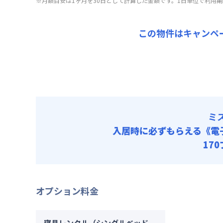
▼
ミド
※月額目安は1ヶ月を30日として計算した金額です。1日単位で利用
清掃料他 
入居
月額賃料
その他費用
賃料 :
90
キャン
管理費
この物件はキャンペ
光熱費他 
初期費用
▼
ショ
清掃料他 
契約事務手数
月額賃料
その他費用
賃料 :
93
管理費
光熱費他 
初期費用
清掃料他 
契約事務手数
ミ
その他費用
管理費
入居時に必ずもらえる
《電
初期費用
17
契約事務手数
オプション料金
寝具レンタル（シングルベッド