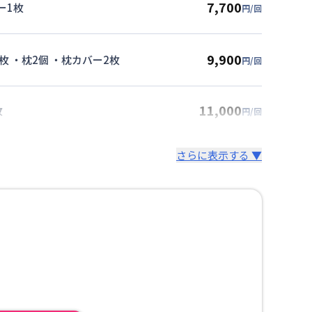
7,700
ー1枚
円/回
9,900
枚 ・枕2個 ・枕カバー2枚
円/回
11,000
枚
円/回
さらに表示する ▼