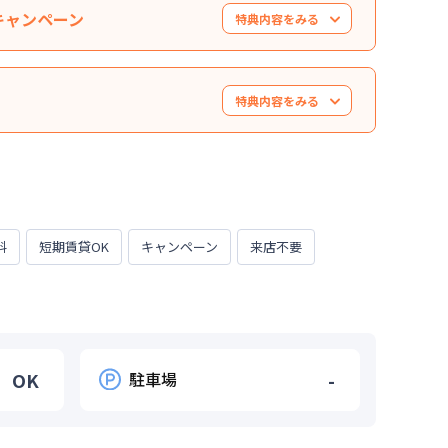
）キャンペーン
特典内容をみる
0,000円値引き）※管理費と水道光熱費は割引対象
なります。※他のキャンペーンとの併用はできませ
特典内容をみる
います。お気軽にお問い合わせください。
。※延長・再契約の際は賃料の割引適用はなくなり
料半額・初期費用お値引き可能はお部屋もござい
料
短期賃貸OK
キャンペーン
来店不要
OK
駐車場
-