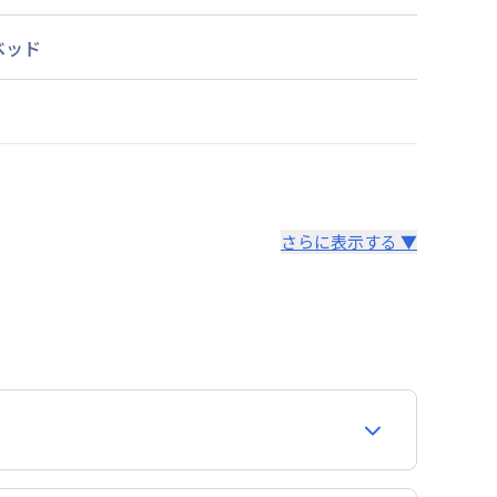
ベッド
さらに表示する ▼
より14日以内