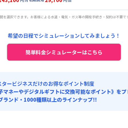
:
27,000円/回 (税抜)
円/月
円/回
4,000円/月 (3,800円/日)
ート
利用時の料金詳細
:
21,000円/月 (700円/日) (税抜)
目安(30日利用)
期間を選択できます。お客様による水道・電気・ガス等の開栓手続き・契約は不要で
:
27,000円/回 (税抜)
0,000円/月 (4,000円/日)
:
21,000円/月 (700円/日) (税抜)
希望の日程でシミュレーションしてみましょう！
:
27,000円/回 (税抜)
簡単料金シミュレーターはこちら
スタービジネスだけのお得なポイント制度
子マネーやデジタルギフトに交換可能
なポイント》をプ
0ブランド・1000種類以上のラインナップ!!