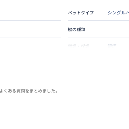
シングル
ベットタイプ
鍵の種類
禁煙
禁煙・喫煙
分
歩
7
分
2
名
定員
よくある質問をまとめました。
情報更新日
次回更新日