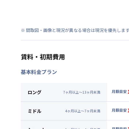
※ 間取図・画像と現況が異なる場合は現況を優先しま
賃料・初期費用
基本料金プラン
ロング
月額目安
7
ヶ
月
以上～
13
ヶ
月
未満
▼
ロン
月額賃料
ミドル
月額目安
4
ヶ
月
以上～
7
ヶ
月
未満
賃料 :
10
▼
ミド
光熱費他 
月額賃料
月額目安