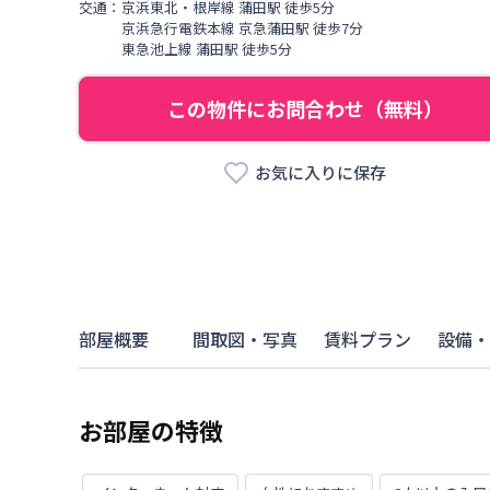
交通：
京浜東北・根岸線
蒲田駅
徒歩
5
分
京浜急行電鉄本線
京急蒲田駅
徒歩
7
分
東急池上線
蒲田駅
徒歩
5
分
この物件にお問合わせ（無料）
お気に入りに保存
部屋概要
間取図・写真
賃料プラン
設備・
お部屋の特徴