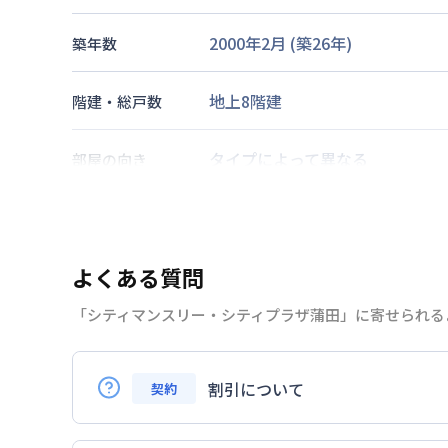
2000年2月
(築
26
年)
築年数
地上8階建
階建・総戸数
タイプによって異なる
部屋の向き
京浜東北・根岸線
蒲田駅
徒歩
5
京浜急行電鉄本線
京急蒲田駅
徒
交通
東急池上線
蒲田駅
徒歩
5
分
よくある質問
「シティマンスリー・シティプラザ蒲田」に寄せられる
なし
駐車場
2026年7月23日
情報更新日
割引について
契約
Q.リピーターの場合、割引はありますか？