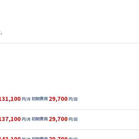
す。
131,100
29,700
初期費用
円/月
円/回
グ
利用時の料金詳細
目安(30日利用)
137,100
29,700
初期費用
円/月
円/回
8,000円/月 (3,600円/日)
ル
利用時の料金詳細
:
21,000円/月 (700円/日) (税抜)
目安(30日利用)
143,100
29,700
初期費用