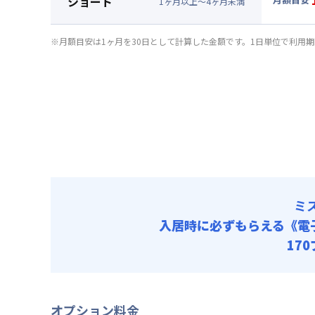
ショート
清掃料他 
1
ヶ
月
以上～
4
ヶ
月
未満
賃料 :
11
▼
ショ
光熱費他 
月額賃料
※月額目安は1ヶ月を30日として計算した金額です。1日単位で利用
清掃料他 
賃料 :
12
光熱費他 
清掃料他 
ミ
入居時に必ずもらえる
《電
17
オプション料金