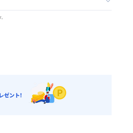
す。
レゼント!