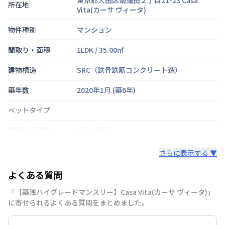
所在地
Vita(カーサ ヴィータ)
物件種別
マンション
間取り・面積
1LDK
/
35.00
㎡
建物構造
SRC（鉄骨鉄筋コンクリート造）
築年数
2020年1月
(築
6
年)
ベットタイプ
階建・総戸数
地上3階建
鍵の種類
さらに表示する ▼
部屋の向き
タイプによって異なる
よくある質問
禁煙・喫煙
禁煙
「【築浅ハイグレードマンスリー】Casa Vita(カーサ ヴィータ)」
に寄せられるよくある質問をまとめました。
京浜急行電鉄空港線
京急蒲田駅
徒歩
10
分
交通
京浜急行電鉄空港線
糀谷駅
徒歩
8
分