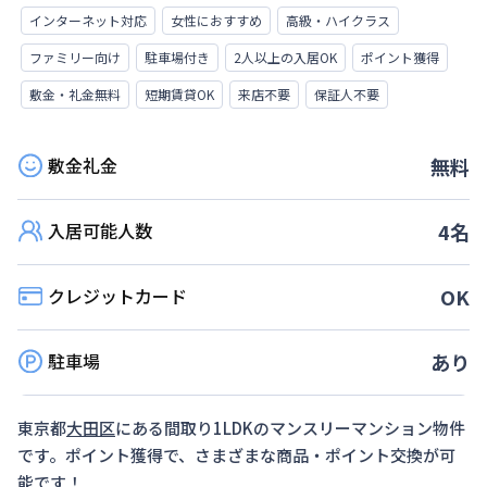
インターネット対応
女性におすすめ
高級・ハイクラス
ファミリー向け
駐車場付き
2人以上の入居OK
ポイント獲得
敷金・礼金無料
短期賃貸OK
来店不要
保証人不要
敷金礼金
無料
入居可能人数
4
名
クレジットカード
OK
駐車場
あり
東京都
大田区
にある間取り
1LDK
のマンスリーマンション物件
です。ポイント獲得で、さまざまな商品・ポイント交換が可
能です！