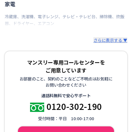
家電
ンド、スリッパ、トイレットペーパー、ゴミ箱、ゴミ
袋（45ℓ）、消臭剤、傘など
冷蔵庫
、
洗濯機
、
電子レンジ
、
テレビ・テレビ台
、
掃除機
、
炊飯
器
、
ドライヤー
、
エアコン
▼寝具・リネン
掛け布団、枕、枕カバー、シーツ、毛布、バスタオ
さらに表示する ▼
ル、バスマット、フェイスタオル
※お布団類は全て羽毛布団を設置。人数に合わせて敷
布団も追加可能です。
マンスリー専用コールセンターを
その他、調理器具セット、生活用品セット、お掃除セ
ご用意しています
ットなどをオプションでご用意しています。
お部屋のこと、契約のことなどご不明点はお気軽に
お問い合わせください
通話料無料で安心サポート
0120-302-190
受付時間：平日 10:00-17:00