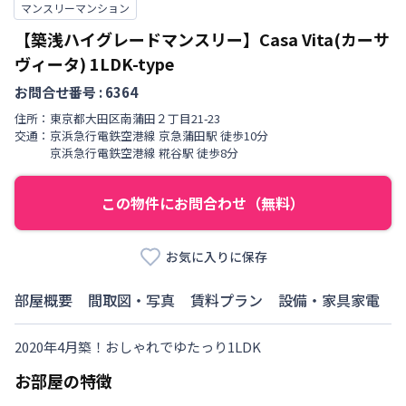
マンスリーマンション
【築浅ハイグレードマンスリー】Casa Vita(カーサ
ヴィータ)
1LDK-type
お問合せ番号 :
6364
住所：
東京都
大田区
南蒲田
２丁目
21-23
交通：
京浜急行電鉄空港線
京急蒲田駅
徒歩
10
分
京浜急行電鉄空港線
糀谷駅
徒歩
8
分
この物件にお問合わせ（無料）
お気に入りに保存
部屋概要
間取図・写真
賃料プラン
設備・家具家電
2020年4月築！おしゃれでゆたっり1LDK
お部屋の特徴