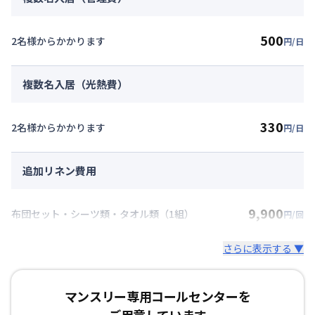
500
2名様からかかります
円/日
複数名入居（光熱費）
330
2名様からかかります
円/日
追加リネン費用
9,900
布団セット・シーツ類・タオル類（1組）
円/回
さらに表示する ▼
マンスリー専用コールセンターを
ご用意しています