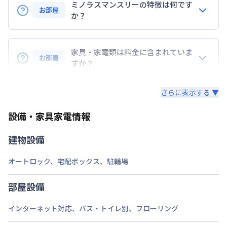
ミノラスマンスリーの特徴は何です
お部屋
定員
か？
4
名
『敷金』『礼金』などの初期費用は無し！
駐車場
あり(空き要確認)
コスト削減に◎
家具・家電類は料金に含まれていま
次回更新日
情報更新日より14日以内
お部屋
すか？
・早期トラブル対応☆地域密着で展開している為、直
情報更新日
2026年7月24日
入居後すぐに日常生活を送る為の、生活に必要な家具
ぐに駆けつけられます。
さらに表示する ▼
家電・生活用品を
すべて取り揃えています！
・24時間安心のコールセンターサポートをご用意し
ています。
設備・家具家電情報
▼家電・家具
・延長契約で１日刻みの延長OK！
・解除予告は１４日前！急な予定変更もご安心くださ
テレビ、ドライヤー、炊飯ジャー、洗濯機、掃除機、
建物設備
い。
ベッド、冷蔵庫、電子レンジ、照明、ケトル、コン
・全部屋レイトチェックアウト付。翌日昼12時退去
ロ、イス、テーブル、テレビ台、カーテンを標準装
オートロック
、
宅配ボックス
、
駐輪場
でご支度にもゆとりが持てます。
備。
部屋設備
▼キッチン・掃除用品
インターネット対応
、
バス・トイレ別
、
フローリング
コップ、スプーン、フォーク、お箸、しゃもじ、茶
碗・皿、洗濯用洗剤、洗濯カゴ、固形石鹸、石鹸スタ