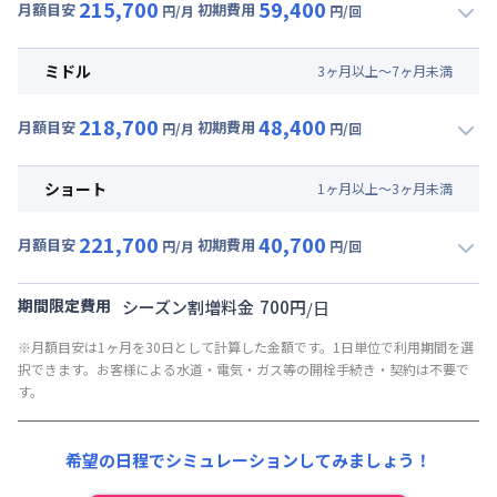
215,700
59,400
月額目安
初期費用
円/月
円/回
▼
ロング
利用時の料金詳細
月額賃料目安(30日利用)
ミドル
3
ヶ
月
以上～
7
ヶ
月
未満
賃料 :
156,000円/月 (5,200円/日)
218,700
48,400
光熱費他 :
27,000円/月 (900円/日) (税抜)
月額目安
初期費用
円/月
円/回
▼
ミドル
利用時の料金詳細
清掃料他 :
38,500円/回
月額賃料目安(30日利用)
その他費用 :
ショート
1
ヶ
月
以上～
3
ヶ
月
未満
管理費
:
30,000円/月 (1,000円/日)
賃料 :
159,000円/月 (5,300円/日)
初期費用
221,700
40,700
光熱費他 :
27,000円/月 (900円/日) (税抜)
月額目安
初期費用
円/月
円/回
契約事務手数料 : 10,000円/回 (税抜)
▼
ショート
利用時の料金詳細
清掃料他 :
27,500円/回
リネン代 : 9,000円/回 (税抜)
月額賃料目安(30日利用)
その他費用 :
期間限定費用
シーズン割増料金
700
円
/
日
管理費
:
30,000円/月 (1,000円/日)
賃料 :
162,000円/月 (5,400円/日)
※月額目安は1ヶ月を30日として計算した金額です。1日単位で利用期間を選
初期費用
光熱費他 :
27,000円/月 (900円/日) (税抜)
択できます。お客様による水道・電気・ガス等の開栓手続き・契約は不要で
契約事務手数料 : 10,000円/回 (税抜)
清掃料他 :
19,800円/回
す。
リネン代 : 9,000円/回 (税抜)
その他費用 :
管理費
:
30,000円/月 (1,000円/日)
希望の日程でシミュレーションしてみましょう！
初期費用