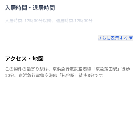
入居時間・退居時間
入居時間: 12時00分以降、退居時間:12時00分
さらに表示する ▼
アクセス・地図
この物件の最寄り駅は
、
京浜急行電鉄空港線
「
京急蒲田駅
」
徒歩
10分
、
京浜急行電鉄空港線
「
糀谷駅
」
徒歩8分
です。