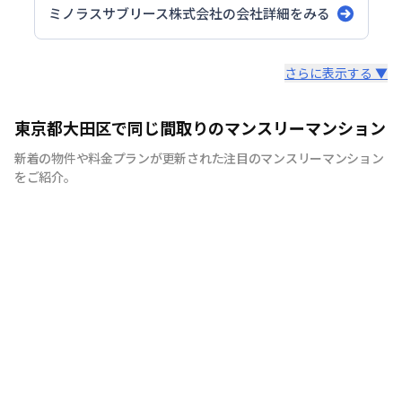
ミノラスサブリース株式会社
の会社詳細をみる
スタッフからのコメント
さらに表示する ▼
当社は東京都大田区・品川区・川崎駅周辺を主に260部屋
東京都大田区で同じ間取りのマンスリーマンション
運営をしております。地域密着型でお客様にとって最適な
新着の物件や料金プランが更新された注目のマンスリーマンション
お部屋のご紹介をさせていただきます。駐車場付きやご家
をご紹介。
族様向けの広めのお部屋、出張の際の宿舎利用までご用意
できますので、お気軽にお問合せくださいませ。