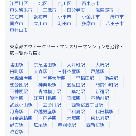
江戸川区
北区
荒川区
西東京市
東久留米市
三鷹市
国分寺市
武蔵野市
狛江市
調布市
小平市
小金井市
府中市
国立市
立川市
町田市
多摩市
八王子市
東村山市
東京都のウィークリー・マンスリーマンションを沿線・
駅一覧から探す
蒲田
駅
京急蒲田
駅
大井町
駅
大崎
駅
田町
駅
大森
駅
三軒茶屋
駅
戸越
駅
大森海岸
駅
学芸大学
駅
早稲田
駅
池袋
駅
芝公園
駅
神楽坂
駅
五反田
駅
門前仲町
駅
下神明
駅
青物横丁
駅
築地
駅
新宿
駅
鮫洲
駅
江戸川橋
駅
笹塚
駅
不動前
駅
武蔵小山
駅
立会川
駅
西新宿五丁目
駅
月島
駅
戸越銀座
駅
平和島
駅
代田橋
駅
白金高輪
駅
糀谷
駅
木場
駅
恵比寿
駅
野方
駅
広尾
駅
赤羽橋
駅
西新宿
駅
渋谷
駅