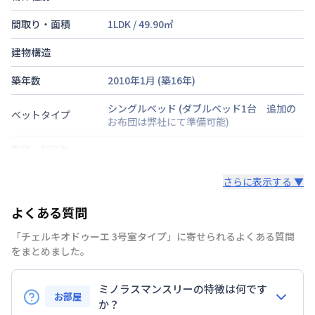
間取り・面積
1LDK
/
49.90
㎡
建物構造
築年数
2010年1月
(築
16
年)
シングルベッド
(ダブルベッド1台 追加の
ベットタイプ
お布団は弊社にて準備可能)
階建・総戸数
鍵の種類
鍵
さらに表示する ▼
部屋の向き
よくある質問
禁煙・喫煙
「チェルキオドゥーエ 3号室タイプ」に寄せられるよくある質問
をまとめました。
交通
京浜急行電鉄空港線
大鳥居駅
徒歩
3
分
ミノラスマンスリーの特徴は何です
定員
4
名
お部屋
か？