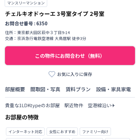
マンスリーマンション
チェルキオドゥーエ 3号室タイプ
2号室
お問合せ番号 :
6350
住所：
東京都
大田区
萩中
３丁目
9-14
交通：
京浜急行電鉄空港線
大鳥居駅
徒歩
3
分
この物件にお問合わせ（無料）
お気に入りに保存
部屋概要
間取図・写真
賃料プラン
設備・家具家電
貴重な1LDKtypeのお部屋　駅近物件　空港線沿い✈
お部屋の特徴
インターネット対応
女性におすすめ
ファミリー向け