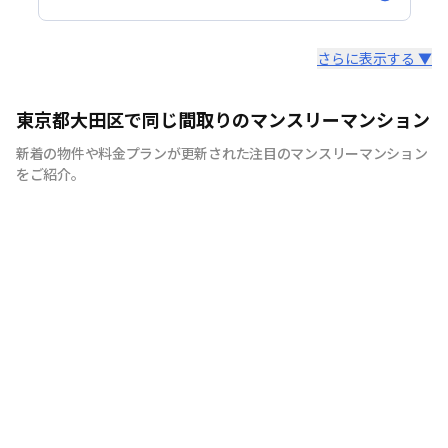
スタッフからのコメント
さらに表示する ▼
当社は東京都大田区・品川区・川崎駅周辺を主に260部屋
東京都大田区で同じ間取りのマンスリーマンション
運営をしております。地域密着型でお客様にとって最適な
新着の物件や料金プランが更新された注目のマンスリーマンション
お部屋のご紹介をさせていただきます。駐車場付きやご家
をご紹介。
族様向けの広めのお部屋、出張の際の宿舎利用までご用意
できますので、お気軽にお問合せくださいませ。