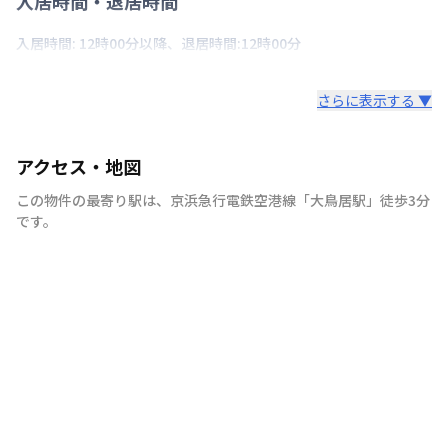
入居時間・退居時間
入居時間: 12時00分以降、退居時間:12時00分
さらに表示する ▼
アクセス・地図
この物件の最寄り駅は
、
京浜急行電鉄空港線
「
大鳥居駅
」
徒歩3分
です。