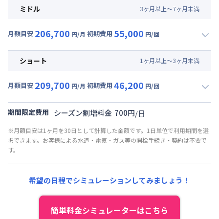
月額賃料目安(30日利用)
ミドル
3
ヶ
月
以上～
7
ヶ
月
未満
賃料 :
144,000円/月 (4,800円/日)
206,700
55,000
光熱費他 :
27,000円/月 (900円/日) (税抜)
月額目安
初期費用
円/月
円/回
▼
ミドル
利用時の料金詳細
清掃料他 :
52,800円/回
月額賃料目安(30日利用)
その他費用 :
ショート
1
ヶ
月
以上～
3
ヶ
月
未満
管理費
:
30,000円/月 (1,000円/日)
賃料 :
147,000円/月 (4,900円/日)
初期費用
209,700
46,200
光熱費他 :
27,000円/月 (900円/日) (税抜)
月額目安
初期費用
円/月
円/回
契約事務手数料 : 10,000円/回 (税抜)
▼
ショート
利用時の料金詳細
清掃料他 :
34,100円/回
リネン代 : 9,000円/回 (税抜)
月額賃料目安(30日利用)
その他費用 :
期間限定費用
シーズン割増料金
700
円
/
日
管理費
:
30,000円/月 (1,000円/日)
賃料 :
150,000円/月 (5,000円/日)
※月額目安は1ヶ月を30日として計算した金額です。1日単位で利用期間を選
初期費用
光熱費他 :
27,000円/月 (900円/日) (税抜)
択できます。お客様による水道・電気・ガス等の開栓手続き・契約は不要で
契約事務手数料 : 10,000円/回 (税抜)
清掃料他 :
25,300円/回
す。
リネン代 : 9,000円/回 (税抜)
その他費用 :
管理費
:
30,000円/月 (1,000円/日)
希望の日程でシミュレーションしてみましょう！
初期費用
契約事務手数料 : 10,000円/回 (税抜)
簡単料金シミュレーターはこちら
リネン代 : 9,000円/回 (税抜)