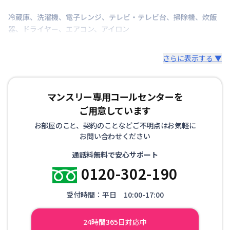
冷蔵庫
、
洗濯機
、
電子レンジ
、
テレビ・テレビ台
、
掃除機
、
炊飯
▼寝具・リネン
器
、
ドライヤー
、
エアコン
、
アイロン
掛け布団、枕、枕カバー、シーツ、毛布、バスタオ
ル、バスマット、フェイスタオル
さらに表示する ▼
※お布団類は全て羽毛布団を設置。人数に合わせて敷
布団も追加可能です。
マンスリー専用コールセンターを
その他、調理器具セット、生活用品セット、お掃除セ
ットなどをオプションでご用意しています。
ご用意しています
お部屋のこと、契約のことなどご不明点はお気軽に
お問い合わせください
通話料無料で安心サポート
0120-302-190
受付時間：平日 10:00-17:00
24時間365日対応中