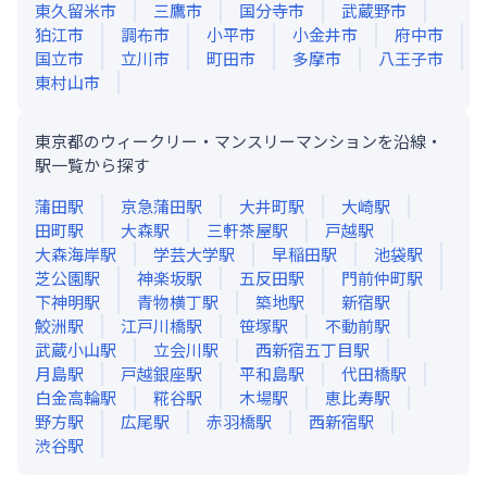
東久留米市
三鷹市
国分寺市
武蔵野市
狛江市
調布市
小平市
小金井市
府中市
国立市
立川市
町田市
多摩市
八王子市
東村山市
東京都のウィークリー・マンスリーマンションを沿線・
駅一覧から探す
蒲田
駅
京急蒲田
駅
大井町
駅
大崎
駅
田町
駅
大森
駅
三軒茶屋
駅
戸越
駅
大森海岸
駅
学芸大学
駅
早稲田
駅
池袋
駅
芝公園
駅
神楽坂
駅
五反田
駅
門前仲町
駅
下神明
駅
青物横丁
駅
築地
駅
新宿
駅
鮫洲
駅
江戸川橋
駅
笹塚
駅
不動前
駅
武蔵小山
駅
立会川
駅
西新宿五丁目
駅
月島
駅
戸越銀座
駅
平和島
駅
代田橋
駅
白金高輪
駅
糀谷
駅
木場
駅
恵比寿
駅
野方
駅
広尾
駅
赤羽橋
駅
西新宿
駅
渋谷
駅