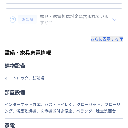
駐車場
なし
『敷金』『礼金』などの初期費用は無し！
次回更新日
情報更新日より14日以内
コスト削減に◎
家具・家電類は料金に含まれていま
お部屋
すか？
情報更新日
2026年7月25日
・早期トラブル対応☆地域密着で展開している為、直
入居後すぐに日常生活を送る為の、生活に必要な家具
ぐに駆けつけられます。
さらに表示する ▼
家電・生活用品を
すべて取り揃えています！
・24時間安心のコールセンターサポートをご用意し
ています。
設備・家具家電情報
▼家電・家具
・延長契約で１日刻みの延長OK！
・解除予告は１４日前！急な予定変更もご安心くださ
テレビ、ドライヤー、炊飯ジャー、洗濯機、掃除機、
建物設備
い。
ベッド、冷蔵庫、電子レンジ、照明、ケトル、コン
・全部屋レイトチェックアウト付。翌日昼12時退去
ロ、イス、テーブル、テレビ台、カーテンを標準装
オートロック
、
駐輪場
でご支度にもゆとりが持てます。
備。
部屋設備
▼キッチン・掃除用品
インターネット対応
、
バス・トイレ別
、
クローゼット
、
フローリ
コップ、スプーン、フォーク、お箸、しゃもじ、茶
ング
、
浴室乾燥機
、
洗浄機能付き便座
、
ベランダ
、
独立洗面台
碗・皿、洗濯用洗剤、洗濯カゴ、固形石鹸、石鹸スタ
ンド、スリッパ、トイレットペーパー、ゴミ箱、ゴミ
家電
袋（45ℓ）、消臭剤、傘など