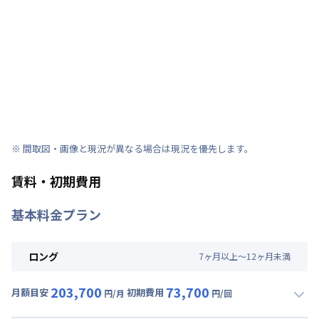
※ 間取図・画像と現況が異なる場合は現況を優先します。
賃料・初期費用
基本料金プラン
ロング
7
ヶ
月
以上～
12
ヶ
月
未満
203,700
73,700
月額目安
初期費用
円/月
円/回
▼
ロング
利用時の料金詳細