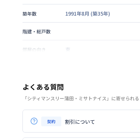
1991年8月
(築
35
年)
築年数
階建・総戸数
東
部屋の向き
京浜急行電鉄本線
京急蒲田駅
徒
京浜急行電鉄空港線
京急蒲田駅
交通
京浜東北・根岸線
蒲田駅
徒歩
15
よくある質問
「シティマンスリー蒲田・ミサトナイス」に寄せられる
なし
駐車場
2026年7月24日
情報更新日
割引について
契約
Q.リピーターの場合、割引はありますか？