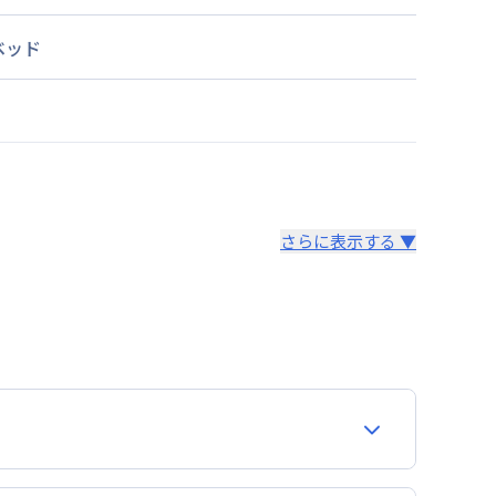
ベッド
さらに表示する ▼
より14日以内