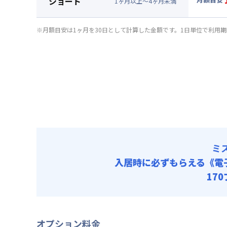
ショート
清掃料他 
1
ヶ
月
以上～
4
ヶ
月
未満
賃料 :
11
▼
ショ
光熱費他 
月額賃料
※月額目安は1ヶ月を30日として計算した金額です。1日単位で利用
清掃料他 
賃料 :
11
光熱費他 
清掃料他 
ミ
入居時に必ずもらえる
《電
17
オプション料金