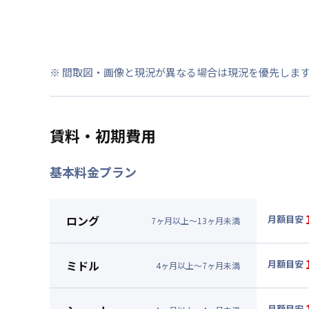
※ 間取図・画像と現況が異なる場合は現況を優先しま
賃料・初期費用
基本料金プラン
ロング
月額目安
7
ヶ
月
以上～
13
ヶ
月
未満
▼
ロン
月額賃料
ミドル
月額目安
4
ヶ
月
以上～
7
ヶ
月
未満
賃料 :
10
▼
ミド
光熱費他 
月額賃料
月額目安