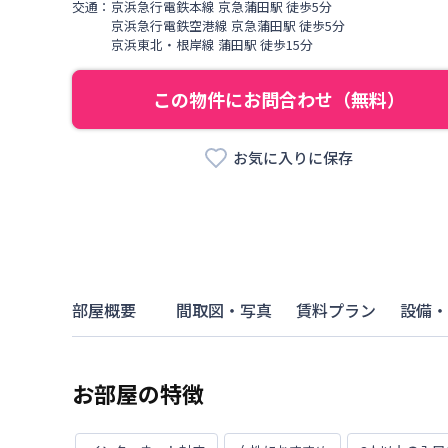
交通：
京浜急行電鉄本線
京急蒲田駅
徒歩
5
分
京浜急行電鉄空港線
京急蒲田駅
徒歩
5
分
京浜東北・根岸線
蒲田駅
徒歩
15
分
この物件にお問合わせ（無料）
お気に入りに保存
部屋概要
間取図・写真
賃料プラン
設備・
お部屋の特徴