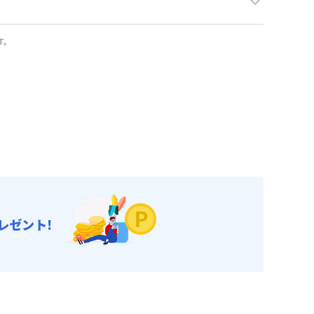
す。
レゼント!