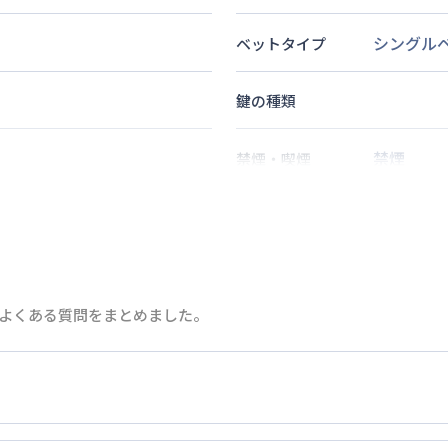
シングル
ベットタイプ
鍵の種類
禁煙
禁煙・喫煙
歩
5
分
徒歩
5
分
2
名
定員
分
よくある質問をまとめました。
情報更新日
次回更新日