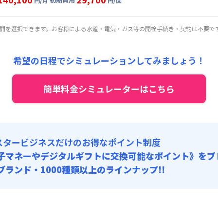
:
27,000円/回 (税抜)
円/月
円/回
1,000円/月 (3,700円/日)
ート
利用時の料金詳細
:
21,000円/月 (700円/日) (税抜)
目安(30日利用)
期間を選択できます。お客様による水道・電気・ガス等の開栓手続き・契約は不要で
:
27,000円/回 (税抜)
7,000円/月 (3,900円/日)
:
21,000円/月 (700円/日) (税抜)
希望の日程でシミュレーションしてみましょう！
:
27,000円/回 (税抜)
簡単料金シミュレーターはこちら
スタービジネスだけのお得なポイント制度
子マネーやデジタルギフトに交換可能
なポイント》をプ
0ブランド・1000種類以上のラインナップ!!