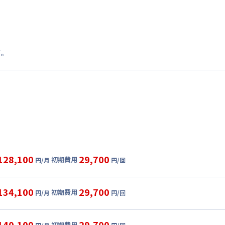
す。
128,100
29,700
初期費用
円/月
円/回
グ
利用時の料金詳細
目安(30日利用)
134,100
29,700
初期費用
円/月
円/回
5,000円/月 (3,500円/日)
ル
利用時の料金詳細
:
21,000円/月 (700円/日) (税抜)
目安(30日利用)
140,100
29,700
初期費用