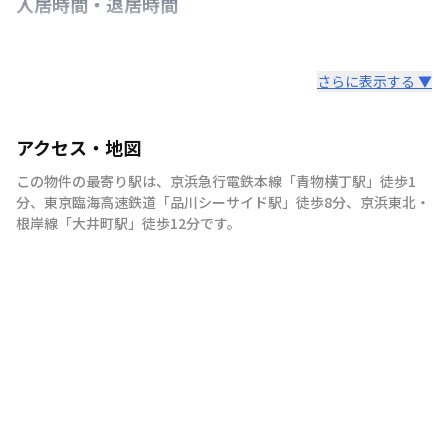
入居時間・退居時間
さらに表示する ▼
アクセス・地図
この物件の最寄り駅は
、
京浜急行電鉄本線
「
青物横丁駅
」
徒歩1
分
、
東京臨海高速鉄道
「
品川シーサイド駅
」
徒歩8分
、
京浜東北・
根岸線
「
大井町駅
」
徒歩12分
です。