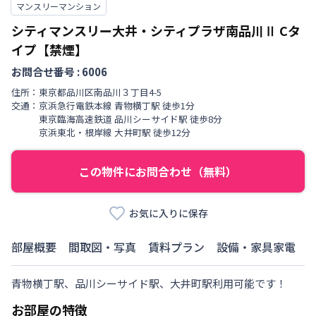
マンスリーマンション
シティマンスリー大井・シティプラザ南品川Ⅱ
Cタ
イプ【禁煙】
お問合せ番号 :
6006
住所：
東京都
品川区
南品川
３丁目
4-5
交通：
京浜急行電鉄本線
青物横丁駅
徒歩
1
分
東京臨海高速鉄道
品川シーサイド駅
徒歩
8
分
京浜東北・根岸線
大井町駅
徒歩
12
分
この物件にお問合わせ（無料）
お気に入りに保存
部屋概要
間取図・写真
賃料プラン
設備・家具家電
青物横丁駅、品川シーサイド駅、大井町駅利用可能です！
お部屋の特徴