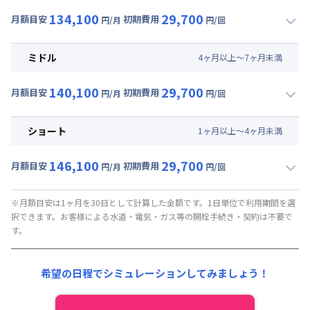
134,100
29,700
月額目安
初期費用
円/月
円/回
▼
ロング
利用時の料金詳細
月額賃料目安(30日利用)
ミドル
4
ヶ
月
以上～
7
ヶ
月
未満
賃料 :
111,000円/月 (3,700円/日)
140,100
29,700
光熱費他 :
21,000円/月 (700円/日) (税抜)
月額目安
初期費用
円/月
円/回
▼
ミドル
利用時の料金詳細
清掃料他 :
27,000円/回 (税抜)
月額賃料目安(30日利用)
ショート
1
ヶ
月
以上～
4
ヶ
月
未満
賃料 :
117,000円/月 (3,900円/日)
146,100
29,700
光熱費他 :
21,000円/月 (700円/日) (税抜)
月額目安
初期費用
円/月
円/回
▼
ショート
利用時の料金詳細
清掃料他 :
27,000円/回 (税抜)
月額賃料目安(30日利用)
※月額目安は1ヶ月を30日として計算した金額です。1日単位で利用期間を選
択できます。お客様による水道・電気・ガス等の開栓手続き・契約は不要で
賃料 :
123,000円/月 (4,100円/日)
す。
光熱費他 :
21,000円/月 (700円/日) (税抜)
清掃料他 :
27,000円/回 (税抜)
希望の日程でシミュレーションしてみましょう！