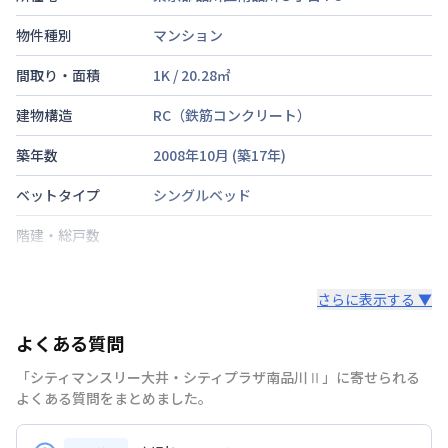
物件種別
マンション
間取り・面積
1K
/
20.28
㎡
建物構造
RC（鉄筋コンクリート）
築年数
2008年10月
(築
17
年)
ベットタイプ
シングルベッド
階建・総戸数
鍵の種類
さらに表示する ▼
部屋の向き
よくある質問
禁煙・喫煙
禁煙
「シティマンスリー大井・シティプラザ南品川Ⅱ」に寄せられる
京浜急行電鉄本線
青物横丁駅
徒歩
1
分
よくある質問をまとめました。
東京臨海高速鉄道
品川シーサイド駅
徒歩
8
交通
分