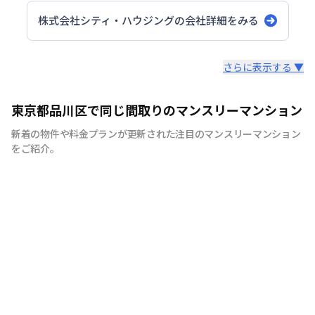
株式会社シティ・ハウジング
の会社詳細をみる
スタッフからのコメント
さらに表示する ▼
シティマンスリーでは家具・家電・生活用品を90品目以上
東京都品川区で同じ間取りのマンスリーマンション
ご用意しております。 引越しの際に、普段では見逃しそ
新着の物件や料金プランが更新された注目のマンスリーマンション
うな物まで全て揃えたマンスリーマンションは多くのお客
をご紹介。
様に喜ばれています。 シティマンスリーでは、お客様が快
適に生活していただけますよう、お部屋の清掃にもこだわ
りをもって行っています。 弊社専属の厳しい目を持つベテ
ランスタッフが丁寧で徹底した清掃を心がけており、寝
具、リネン類の衛生面にも十分気を配っております。 ま
た室内備品も家具、テレビ、エアコン、冷蔵庫、をはじめ
ドライヤー、アイロン、電子レンジなどの家電やメモ帳、
割り箸などの生活用品を90品目以上ご用意しており、電
気、ガス、水道の手続きも不要です。 また全ての物件で
インターネット接続環境（Wi-Fi）を整えた状態で生活し