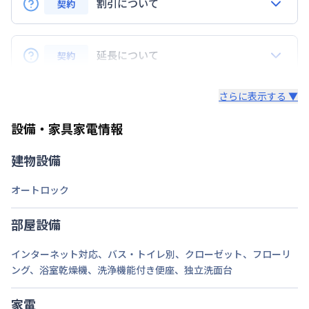
京浜東北・根岸線
大井町駅
徒歩
12
分
割引について
契約
定員
Q.リピーターの場合、割引はありますか？
2
名
A.はい、ございます。リピーターのお客様にはリピー
延長について
契約
駐車場
なし
ター特典といたしまして、毎月の賃料から3,000円割
引致します。※長期割引以外との割引サービスとは併
Q. 延長はできますか？
次回更新日
情報更新日より14日以内
さらに表示する ▼
用できません。
A.はい、できます。
情報更新日
2026年7月24日
設備・家具家電情報
法人契約の場合、通常延長は7日前までにご連絡いた
だければ、1日単位でのご延長が可能でざいます。
建物設備
（ご延長が14日未満の場合は、そこで契約終了とさ
せていただきます。）
オートロック
途中の解約も7日前までにご連絡いただければ、多く
部屋設備
いただいている料金は日割りでご返金いたします。
インターネット対応
、
バス・トイレ別
、
クローゼット
、
フローリ
・個人契約の場合、期間確定の契約となります。ご延
ング
、
浴室乾燥機
、
洗浄機能付き便座
、
独立洗面台
長（再契約）の希望に添えない場合がございます。
家電