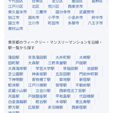
千代田区
台東区
足立区
墨田区
葛飾区
江戸川区
北区
荒川区
西東京市
東久留米市
三鷹市
国分寺市
武蔵野市
狛江市
調布市
小平市
小金井市
府中市
国立市
立川市
町田市
多摩市
八王子市
東村山市
東京都のウィークリー・マンスリーマンションを沿線・
駅一覧から探す
蒲田
駅
京急蒲田
駅
大井町
駅
大崎
駅
田町
駅
大森
駅
三軒茶屋
駅
戸越
駅
大森海岸
駅
学芸大学
駅
早稲田
駅
池袋
駅
芝公園
駅
神楽坂
駅
五反田
駅
門前仲町
駅
下神明
駅
青物横丁
駅
築地
駅
新宿
駅
鮫洲
駅
江戸川橋
駅
笹塚
駅
不動前
駅
武蔵小山
駅
立会川
駅
西新宿五丁目
駅
月島
駅
戸越銀座
駅
平和島
駅
代田橋
駅
白金高輪
駅
糀谷
駅
木場
駅
恵比寿
駅
野方
駅
広尾
駅
赤羽橋
駅
西新宿
駅
渋谷
駅