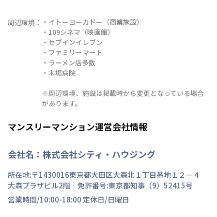
・イトーヨーカドー（商業施設）

周辺環境：
・109シネマ（映画館）

・セブインイレブン

・ファミリーマート

・ラーメン店多数

・木場病院

※周辺環境、施設は掲載時から変更となっている場合
があります。
マンスリーマンション運営会社情報
会社名：
株式会社シティ・ハウジング
所在地:〒
1430016
東京都
大田区
大森北
１丁目
番地
１２－４
大森プラザビル2階
｜免許番号:
東京都知事（9）52415号
営業時間/
10:00-18:00
定休日/
日曜日