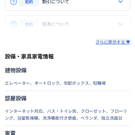
割引について
契約
定員
2
名
Q.リピーターの場合、割引はありますか？
駐車場
なし
A.はい、ございます。リピーターのお客様にはリピー
延長について
契約
ター特典といたしまして、毎月の賃料から3,000円割
次回更新日
情報更新日より14日以内
引致します。※長期割引以外との割引サービスとは併
Q. 延長はできますか？
さらに表示する ▼
用できません。
情報更新日
2026年7月25日
A.はい、できます。
設備・家具家電情報
法人契約の場合、通常延長は7日前までにご連絡いた
だければ、1日単位でのご延長が可能でざいます。
建物設備
（ご延長が14日未満の場合は、そこで契約終了とさ
せていただきます。）
エレベーター
、
オートロック
、
宅配ボックス
、
駐輪場
途中の解約も7日前までにご連絡いただければ、多く
部屋設備
いただいている料金は日割りでご返金いたします。
インターネット対応
、
バス・トイレ別
、
クローゼット
、
フローリ
・個人契約の場合、期間確定の契約となります。ご延
ング
、
浴室乾燥機
、
洗浄機能付き便座
、
ベランダ
、
独立洗面台
長（再契約）の希望に添えない場合がございます。
家電