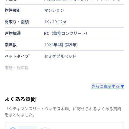
物件種別
マンション
間取り・面積
1K
/
30.12
㎡
建物構造
RC（鉄筋コンクリート）
築年数
2021年4月
(築
5
年)
ベットタイプ
セミダブルベッド
階建・総戸数
鍵の種類
さらに表示する ▼
部屋の向き
よくある質問
禁煙・喫煙
禁煙
「シティマンスリー・ヴィモス木場」に寄せられるよくある質問
東京地下鉄東西線
木場駅
徒歩
1
分
をまとめました。
交通
東京地下鉄東西線
東陽町駅
徒歩
11
分
東京都大江戸線
門前仲町駅
徒歩
13
分