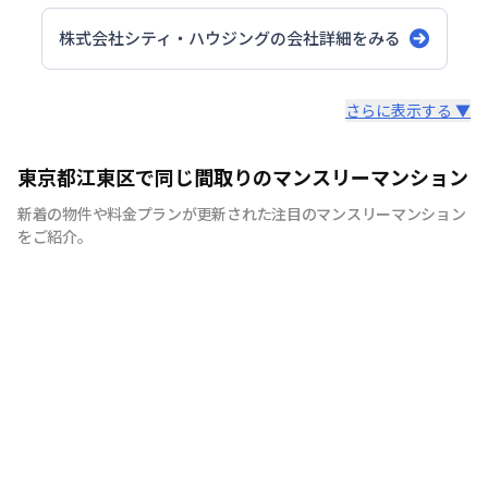
株式会社シティ・ハウジング
の会社詳細をみる
スタッフからのコメント
さらに表示する ▼
シティマンスリーでは家具・家電・生活用品を90品目以上
東京都江東区で同じ間取りのマンスリーマンション
ご用意しております。 引越しの際に、普段では見逃しそ
新着の物件や料金プランが更新された注目のマンスリーマンション
うな物まで全て揃えたマンスリーマンションは多くのお客
をご紹介。
様に喜ばれています。 シティマンスリーでは、お客様が快
適に生活していただけますよう、お部屋の清掃にもこだわ
りをもって行っています。 弊社専属の厳しい目を持つベテ
ランスタッフが丁寧で徹底した清掃を心がけており、寝
具、リネン類の衛生面にも十分気を配っております。 ま
た室内備品も家具、テレビ、エアコン、冷蔵庫、をはじめ
ドライヤー、アイロン、電子レンジなどの家電やメモ帳、
割り箸などの生活用品を90品目以上ご用意しており、電
気、ガス、水道の手続きも不要です。 また全ての物件で
インターネット接続環境（Wi-Fi）を整えた状態で生活し