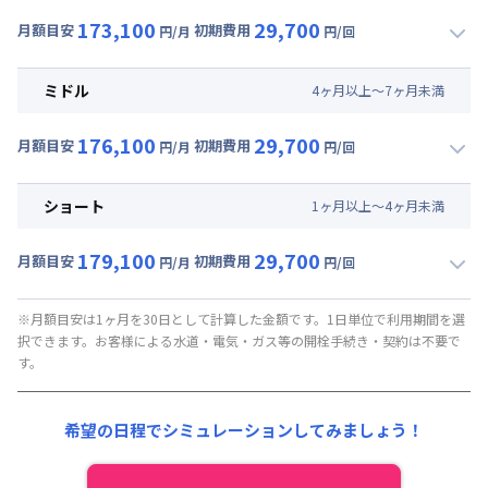
173,100
29,700
月額目安
初期費用
円/月
円/回
▼
ロング
利用時の料金詳細
月額賃料目安(30日利用)
ミドル
4
ヶ
月
以上～
7
ヶ
月
未満
賃料 :
150,000円/月 (5,000円/日)
176,100
29,700
光熱費他 :
21,000円/月 (700円/日) (税抜)
月額目安
初期費用
円/月
円/回
▼
ミドル
利用時の料金詳細
清掃料他 :
27,000円/回 (税抜)
月額賃料目安(30日利用)
ショート
1
ヶ
月
以上～
4
ヶ
月
未満
賃料 :
153,000円/月 (5,100円/日)
179,100
29,700
光熱費他 :
21,000円/月 (700円/日) (税抜)
月額目安
初期費用
円/月
円/回
▼
ショート
利用時の料金詳細
清掃料他 :
27,000円/回 (税抜)
月額賃料目安(30日利用)
※月額目安は1ヶ月を30日として計算した金額です。1日単位で利用期間を選
択できます。お客様による水道・電気・ガス等の開栓手続き・契約は不要で
賃料 :
156,000円/月 (5,200円/日)
す。
光熱費他 :
21,000円/月 (700円/日) (税抜)
清掃料他 :
27,000円/回 (税抜)
希望の日程でシミュレーションしてみましょう！