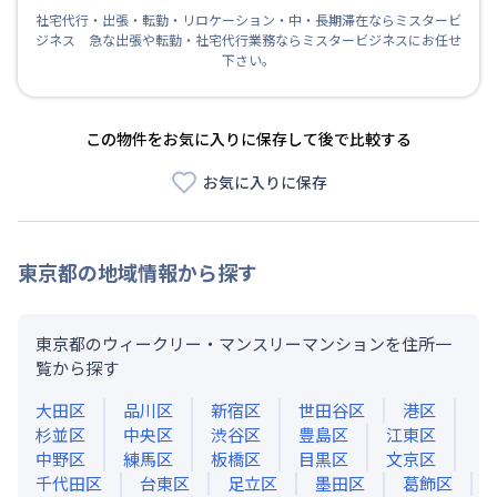
社宅代行・出張・転勤・リロケーション・中・長期滞在ならミスタービ
ジネス 急な出張や転勤・社宅代行業務ならミスタービジネスにお任せ
下さい。
この物件をお気に入りに保存して後で比較する
お気に入りに保存
東京都
の地域情報から探す
東京都のウィークリー・マンスリーマンションを住所一
覧から探す
大田区
品川区
新宿区
世田谷区
港区
杉並区
中央区
渋谷区
豊島区
江東区
中野区
練馬区
板橋区
目黒区
文京区
千代田区
台東区
足立区
墨田区
葛飾区