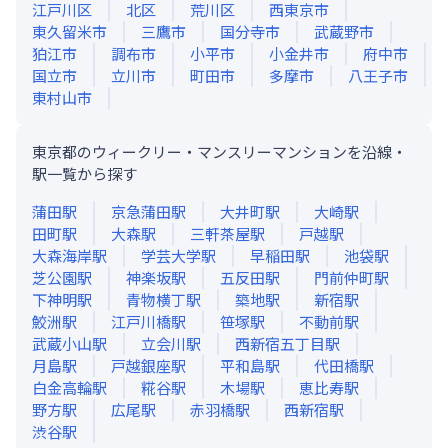
江戸川区
北区
荒川区
西東京市
東久留米市
三鷹市
国分寺市
武蔵野市
狛江市
調布市
小平市
小金井市
府中市
国立市
立川市
町田市
多摩市
八王子市
東村山市
東京都のウィークリー・マンスリーマンションを沿線・
駅一覧から探す
蒲田
駅
京急蒲田
駅
大井町
駅
大崎
駅
田町
駅
大森
駅
三軒茶屋
駅
戸越
駅
大森海岸
駅
学芸大学
駅
早稲田
駅
池袋
駅
芝公園
駅
神楽坂
駅
五反田
駅
門前仲町
駅
下神明
駅
青物横丁
駅
築地
駅
新宿
駅
鮫洲
駅
江戸川橋
駅
笹塚
駅
不動前
駅
武蔵小山
駅
立会川
駅
西新宿五丁目
駅
月島
駅
戸越銀座
駅
平和島
駅
代田橋
駅
白金高輪
駅
糀谷
駅
木場
駅
恵比寿
駅
野方
駅
広尾
駅
赤羽橋
駅
西新宿
駅
渋谷
駅