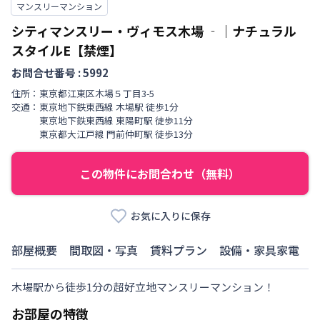
マンスリーマンション
シティマンスリー・ヴィモス木場
‐
｜
ナチュラル
スタイルE【禁煙】
お問合せ番号 :
5992
住所：
東京都
江東区
木場
５丁目
3-5
交通：
東京地下鉄東西線
木場駅
徒歩
1
分
東京地下鉄東西線
東陽町駅
徒歩
11
分
東京都大江戸線
門前仲町駅
徒歩
13
分
この物件にお問合わせ（無料）
お気に入りに保存
部屋概要
間取図・写真
賃料プラン
設備・家具家電
木場駅から徒歩1分の超好立地マンスリーマンション！
お部屋の特徴