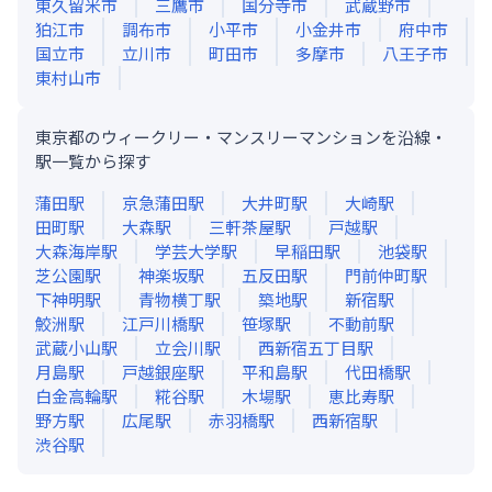
東久留米市
三鷹市
国分寺市
武蔵野市
狛江市
調布市
小平市
小金井市
府中市
国立市
立川市
町田市
多摩市
八王子市
東村山市
東京都のウィークリー・マンスリーマンションを沿線・
駅一覧から探す
蒲田
駅
京急蒲田
駅
大井町
駅
大崎
駅
田町
駅
大森
駅
三軒茶屋
駅
戸越
駅
大森海岸
駅
学芸大学
駅
早稲田
駅
池袋
駅
芝公園
駅
神楽坂
駅
五反田
駅
門前仲町
駅
下神明
駅
青物横丁
駅
築地
駅
新宿
駅
鮫洲
駅
江戸川橋
駅
笹塚
駅
不動前
駅
武蔵小山
駅
立会川
駅
西新宿五丁目
駅
月島
駅
戸越銀座
駅
平和島
駅
代田橋
駅
白金高輪
駅
糀谷
駅
木場
駅
恵比寿
駅
野方
駅
広尾
駅
赤羽橋
駅
西新宿
駅
渋谷
駅