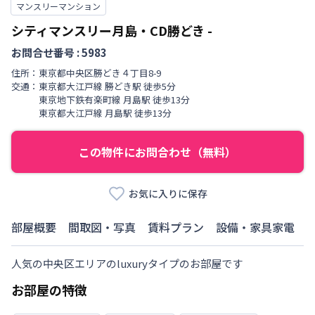
マンスリーマンション
シティマンスリー月島・CD勝どき
-
お問合せ番号 :
5983
住所：
東京都
中央区
勝どき
４丁目
8-9
交通：
東京都大江戸線
勝どき駅
徒歩
5
分
東京地下鉄有楽町線
月島駅
徒歩
13
分
東京都大江戸線
月島駅
徒歩
13
分
この物件にお問合わせ（無料）
お気に入りに保存
部屋概要
間取図・写真
賃料プラン
設備・家具家電
人気の中央区エリアのluxuryタイプのお部屋です
お部屋の特徴