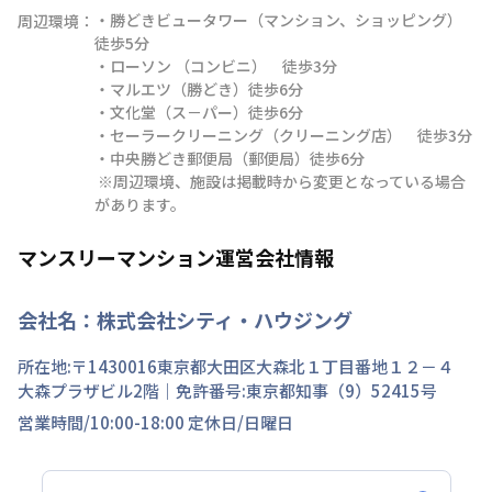
・勝どきビュータワー（マンション、ショッピング）
周辺環境：
徒歩5分

・ローソン （コンビニ）　徒歩3分

・マルエツ（勝どき）徒歩6分

・文化堂（ス－パー）徒歩6分

・セーラークリーニング（クリーニング店）　徒歩3分

・中央勝どき郵便局（郵便局）徒歩6分

 ※周辺環境、施設は掲載時から変更となっている場合
があります。
マンスリーマンション運営会社情報
会社名：
株式会社シティ・ハウジング
所在地:〒
1430016
東京都
大田区
大森北
１丁目
番地
１２－４
大森プラザビル2階
｜免許番号:
東京都知事（9）52415号
営業時間/
10:00-18:00
定休日/
日曜日