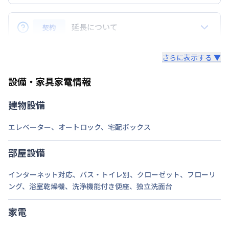
定員
Q.リピーターの場合、割引はありますか？
2
名
A.はい、ございます。リピーターのお客様にはリピー
延長について
契約
駐車場
なし
ター特典といたしまして、毎月の賃料から3,000円割
引致します。※長期割引以外との割引サービスとは併
Q. 延長はできますか？
次回更新日
情報更新日より14日以内
さらに表示する ▼
用できません。
A.はい、できます。
情報更新日
2026年7月26日
設備・家具家電情報
法人契約の場合、通常延長は7日前までにご連絡いた
だければ、1日単位でのご延長が可能でざいます。
建物設備
（ご延長が14日未満の場合は、そこで契約終了とさ
せていただきます。）
エレベーター
、
オートロック
、
宅配ボックス
途中の解約も7日前までにご連絡いただければ、多く
部屋設備
いただいている料金は日割りでご返金いたします。
インターネット対応
、
バス・トイレ別
、
クローゼット
、
フローリ
・個人契約の場合、期間確定の契約となります。ご延
ング
、
浴室乾燥機
、
洗浄機能付き便座
、
独立洗面台
長（再契約）の希望に添えない場合がございます。
家電