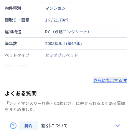
物件種別
マンション
間取り・面積
1K
/
21.70
㎡
建物構造
RC（鉄筋コンクリート）
築年数
2008年9月
(築
17
年)
ベットタイプ
セミダブルベッド
階建・総戸数
鍵の種類
さらに表示する ▼
部屋の向き
よくある質問
禁煙・喫煙
禁煙
「シティマンスリー月島・CD勝どき」に寄せられるよくある質問
をまとめました。
東京都大江戸線
勝どき駅
徒歩
5
分
交通
東京地下鉄有楽町線
月島駅
徒歩
13
分
東京都大江戸線
月島駅
徒歩
13
分
割引について
契約