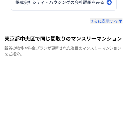
株式会社シティ・ハウジング
の会社詳細をみる
スタッフからのコメント
さらに表示する ▼
シティマンスリーでは家具・家電・生活用品を90品目以上
東京都中央区で同じ間取りのマンスリーマンション
ご用意しております。 引越しの際に、普段では見逃しそ
新着の物件や料金プランが更新された注目のマンスリーマンション
うな物まで全て揃えたマンスリーマンションは多くのお客
をご紹介。
様に喜ばれています。 シティマンスリーでは、お客様が快
適に生活していただけますよう、お部屋の清掃にもこだわ
りをもって行っています。 弊社専属の厳しい目を持つベテ
ランスタッフが丁寧で徹底した清掃を心がけており、寝
具、リネン類の衛生面にも十分気を配っております。 ま
た室内備品も家具、テレビ、エアコン、冷蔵庫、をはじめ
ドライヤー、アイロン、電子レンジなどの家電やメモ帳、
割り箸などの生活用品を90品目以上ご用意しており、電
気、ガス、水道の手続きも不要です。 また全ての物件で
インターネット接続環境（Wi-Fi）を整えた状態で生活し
ていただけます。 お客様にはもうひとつの我が家として