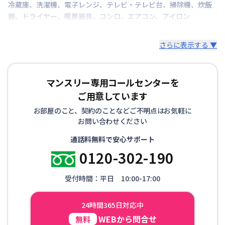
冷蔵庫
、
洗濯機
、
電子レンジ
、
テレビ・テレビ台
、
掃除機
、
炊飯
器
、
ドライヤー
、
暖房器具
、
コンロ
、
エアコン
、
アイロン
さらに表示する ▼
マンスリー専用コールセンターを
ご用意しています
お部屋のこと、契約のことなどご不明点はお気軽に
お問い合わせください
通話料無料で安心サポート
0120-302-190
受付時間：平日 10:00-17:00
24時間365日対応中
WEBから問合せ
無料