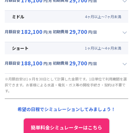
月額目安
初期費用
円/月
円/回
▼
ロング
利用時の料金詳細
月額賃料目安(30日利用)
ミドル
4
ヶ
月
以上～
7
ヶ
月
未満
賃料 :
153,000円/月 (5,100円/日)
182,100
29,700
光熱費他 :
21,000円/月 (700円/日) (税抜)
月額目安
初期費用
円/月
円/回
▼
ミドル
利用時の料金詳細
清掃料他 :
27,000円/回 (税抜)
月額賃料目安(30日利用)
ショート
1
ヶ
月
以上～
4
ヶ
月
未満
賃料 :
159,000円/月 (5,300円/日)
188,100
29,700
光熱費他 :
21,000円/月 (700円/日) (税抜)
月額目安
初期費用
円/月
円/回
▼
ショート
利用時の料金詳細
清掃料他 :
27,000円/回 (税抜)
月額賃料目安(30日利用)
※月額目安は1ヶ月を30日として計算した金額です。1日単位で利用期間を選
択できます。お客様による水道・電気・ガス等の開栓手続き・契約は不要で
賃料 :
165,000円/月 (5,500円/日)
す。
光熱費他 :
21,000円/月 (700円/日) (税抜)
清掃料他 :
27,000円/回 (税抜)
希望の日程でシミュレーションしてみましょう！
簡単料金シミュレーターはこちら