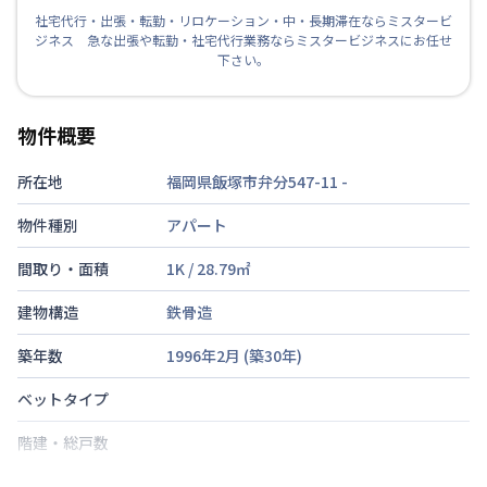
社宅代行・出張・転勤・リロケーション・中・長期滞在ならミスタービ
ジネス 急な出張や転勤・社宅代行業務ならミスタービジネスにお任せ
下さい。
物件概要
所在地
福岡県飯塚市弁分547-11
-
物件種別
アパート
間取り・面積
1K
/
28.79
㎡
建物構造
鉄骨造
築年数
1996年2月
(築
30
年)
ベットタイプ
階建・総戸数
鍵の種類