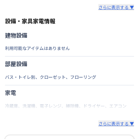
さらに表示する ▼
部屋の向き
設備・家具家電情報
禁煙・喫煙
禁煙
建物設備
筑豊本線
天道駅
徒歩
36
分
交通
筑豊本線
飯塚駅
徒歩
41
分
利用可能なアイテムはありません
篠栗線
桂川駅
徒歩
53
分
定員
2
名
部屋設備
駐車場
あり(空き要確認)
バス・トイレ別
、
クローゼット
、
フローリング
次回更新日
情報更新日より14日以内
家電
情報更新日
2026年7月26日
冷蔵庫
、
洗濯機
、
電子レンジ
、
掃除機
、
ドライヤー
、
エアコン
さらに表示する ▼