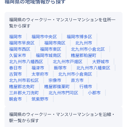
福岡県
の地域情報から探す
福岡県のウィークリー・マンスリーマンションを住所一
覧から探す
福岡市
福岡市中央区
福岡市博多区
福岡市早良区
福岡市南区
北九州市
福岡市西区
福岡市東区
北九州市小倉北区
久留米市
福岡市城南区
糟屋郡粕屋町
北九州市八幡西区
北九州市戸畑区
大野城市
春日市
福津市
飯塚市
北九州市八幡東区
古賀市
太宰府市
北九州市小倉南区
北九州市若松区
宗像市
直方市
糟屋郡志免町
糟屋郡篠栗町
行橋市
三井郡大刀洗町
北九州市門司区
小郡市
朝倉市
筑紫野市
福岡県のウィークリー・マンスリーマンションを沿線・
駅一覧から探す