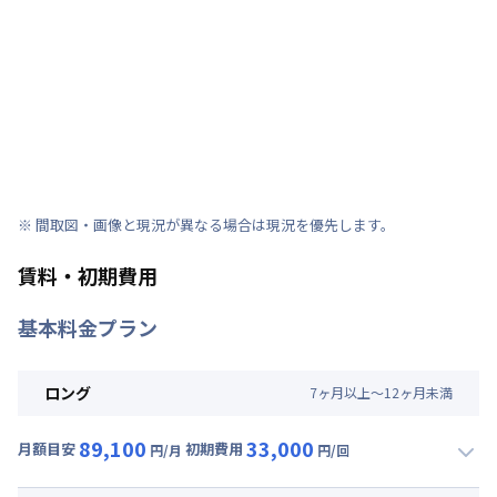
※ 間取図・画像と現況が異なる場合は現況を優先します。
賃料・初期費用
基本料金プラン
ロング
7
ヶ
月
以上～
12
ヶ
月
未満
89,100
33,000
月額目安
初期費用
円/月
円/回
▼
ロング
利用時の料金詳細