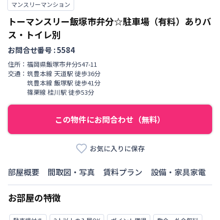
マンスリーマンション
トーマンスリー飯塚市弁分☆駐車場（有料）ありバ
ス・トイレ別
お問合せ番号 :
5584
住所：
福岡県
飯塚市
弁分
547-11
交通：
筑豊本線
天道駅
徒歩
36
分
筑豊本線
飯塚駅
徒歩
41
分
篠栗線
桂川駅
徒歩
53
分
この物件にお問合わせ（無料）
お気に入りに保存
部屋概要
間取図・写真
賃料プラン
設備・家具家電
お部屋の特徴