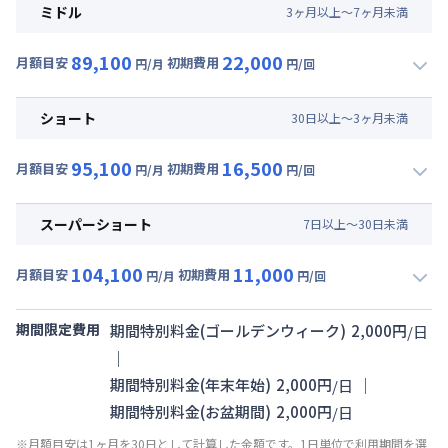
月額賃料目安(30日利用)
ミドル
3
ヶ
月
以上～
7
ヶ
月
未満
賃料 :
51,000円/月 (1,700円/日)
89,100
22,000
光熱費他 :
21,000円/月 (700円/日) (税抜)
月額目安
初期費用
円/月
円/回
▼
ミドル
利用時の料金詳細
清掃料他 :
30,000円/回 (税抜)
月額賃料目安(30日利用)
その他費用 :
ショート
30
日
以上～
3
ヶ
月
未満
管理費
:
15,000円/月 (500円/日)
賃料 :
51,000円/月 (1,700円/日)
95,100
16,500
光熱費他 :
21,000円/月 (700円/日) (税抜)
月額目安
初期費用
円/月
円/回
▼
ショート
利用時の料金詳細
清掃料他 :
20,000円/回 (税抜)
月額賃料目安(30日利用)
その他費用 :
スーパーショート
7
日
以上～
30
日
未満
管理費
:
15,000円/月 (500円/日)
賃料 :
57,000円/月 (1,900円/日)
104,100
11,000
光熱費他 :
21,000円/月 (700円/日) (税抜)
月額目安
初期費用
円/月
円/回
▼
スーパーショート
利用時の料金詳細
清掃料他 :
15,000円/回 (税抜)
月額賃料目安(30日利用)
その他費用 :
期間限定費用
期間特別料金(ゴールデンウィーク)
2,000
円
/
日
管理費
:
15,000円/月 (500円/日)
賃料 :
66,000円/月 (2,200円/日)
｜
光熱費他 :
21,000円/月 (700円/日) (税抜)
｜
期間特別料金(年末年始)
2,000
円
/
日
清掃料他 :
10,000円/回 (税抜)
期間特別料金(お盆期間)
2,000
円
/
日
その他費用 :
※月額目安は1ヶ月を30日として計算した金額です。1日単位で利用期間を選