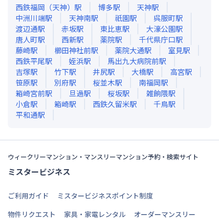
西鉄福岡（天神）
駅
博多
駅
天神
駅
中洲川端
駅
天神南
駅
祇園
駅
呉服町
駅
渡辺通
駅
赤坂
駅
東比恵
駅
大濠公園
駅
唐人町
駅
西新
駅
薬院
駅
千代県庁口
駅
藤崎
駅
櫛田神社前
駅
薬院大通
駅
室見
駅
西鉄平尾
駅
姪浜
駅
馬出九大病院前
駅
吉塚
駅
竹下
駅
井尻
駅
大橋
駅
高宮
駅
笹原
駅
別府
駅
桜並木
駅
南福岡
駅
箱崎宮前
駅
旦過
駅
桜坂
駅
雑餉隈
駅
小倉
駅
箱崎
駅
西鉄久留米
駅
千鳥
駅
平和通
駅
ウィークリーマンション・マンスリーマンション予約・検索サイト
ミスタービジネス
ご利用ガイド
ミスタービジネスポイント制度
物件リクエスト
家具・家電レンタル
オーダーマンスリー