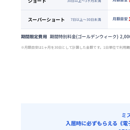
ショート
清掃料他 
30
日
以上～
3
ヶ
月
未満
賃料 :
51
▼
ショ
その他費用
光熱費他 
月額賃料
管理費
スーパーショート
月額目安
清掃料他 
7
日
以上～
30
日
未満
賃料 :
57
▼
スー
その他費用
光熱費他 
月額賃料
管理費
期間限定費用
期間特別料金(ゴールデンウィーク)
2,00
清掃料他 
賃料 :
66
その他費用
※月額目安は1ヶ月を30日として計算した金額です。1日単位で利用
光熱費他 
管理費
清掃料他 
その他費用
管理費
ミ
入居時に必ずもらえる
《電