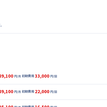
す。
89,100
33,000
初期費用
円/月
円/回
グ
利用時の料金詳細
目安(30日利用)
89,100
22,000
初期費用
円/月
円/回
,000円/月 (1,700円/日)
ル
利用時の料金詳細
:
21,000円/月 (700円/日) (税抜)
目安(30日利用)
95,100
16,500
初期費用