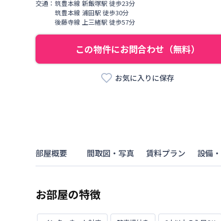
交通：
筑豊本線
新飯塚駅
徒歩
23
分
筑豊本線
浦田駅
徒歩
30
分
後藤寺線
上三緒駅
徒歩
57
分
この物件にお問合わせ（無料）
お気に入りに保存
部屋概要
間取図・写真
賃料プラン
設備・
お部屋の特徴