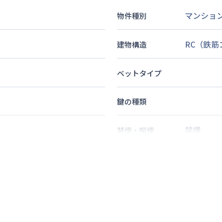
マンショ
物件種別
RC（鉄
建物構造
ベットタイプ
鍵の種類
禁煙
禁煙・喫煙
2
名
定員
情報更新日
次回更新日