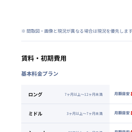
※ 間取図・画像と現況が異なる場合は現況を優先しま
賃料・初期費用
基本料金プラン
ロング
月額目安
7
ヶ
月
以上～
12
ヶ
月
未満
▼
ロン
月額賃料
ミドル
月額目安
3
ヶ
月
以上～
7
ヶ
月
未満
賃料 :
51
▼
ミド
光熱費他 
月額賃料
月額目安