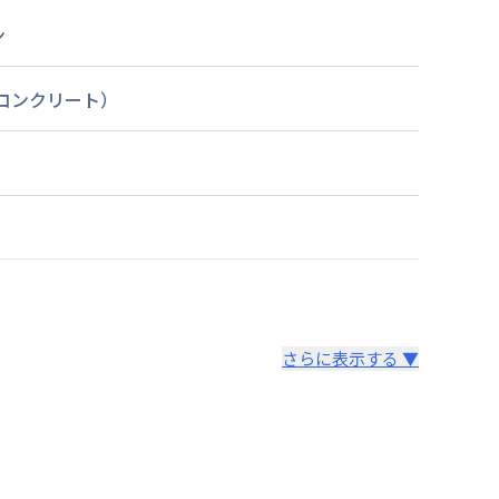
ン
筋コンクリート）
さらに表示する ▼
より14日以内