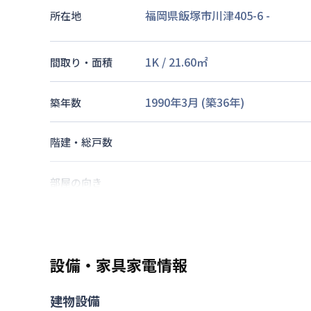
福岡県飯塚市川津405-6
-
所在地
1K
/
21.60
㎡
間取り・面積
1990年3月
(築
36
年)
築年数
階建・総戸数
部屋の向き
筑豊本線
新飯塚駅
徒歩
23
分
筑豊本線
浦田駅
徒歩
30
分
交通
後藤寺線
上三緒駅
徒歩
57
分
設備・家具家電情報
あり(空き要確認)
駐車場
建物設備