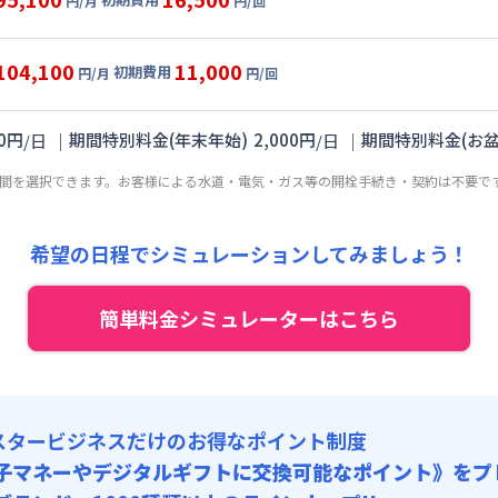
:
30,000円/回 (税抜)
円/月
円/回
,000円/月 (1,700円/日)
ート
利用時の料金詳細
 :
:
21,000円/月 (700円/日) (税抜)
目安(30日利用)
:
15,000円/月 (500円/日)
104,100
11,000
初期費用
:
20,000円/回 (税抜)
円/月
円/回
,000円/月 (1,900円/日)
パーショート
利用時の料金詳細
 :
:
21,000円/月 (700円/日) (税抜)
目安(30日利用)
:
15,000円/月 (500円/日)
0
円
｜
期間特別料金(年末年始)
2,000
円
｜
期間特別料金(お盆
/
日
/
日
:
15,000円/回 (税抜)
,000円/月 (2,200円/日)
 :
期間を選択できます。お客様による水道・電気・ガス等の開栓手続き・契約は不要で
:
21,000円/月 (700円/日) (税抜)
:
15,000円/月 (500円/日)
:
10,000円/回 (税抜)
 :
希望の日程でシミュレーションしてみましょう！
:
15,000円/月 (500円/日)
簡単料金シミュレーターはこちら
スタービジネスだけのお得なポイント制度
子マネーやデジタルギフトに交換可能
なポイント》をプ