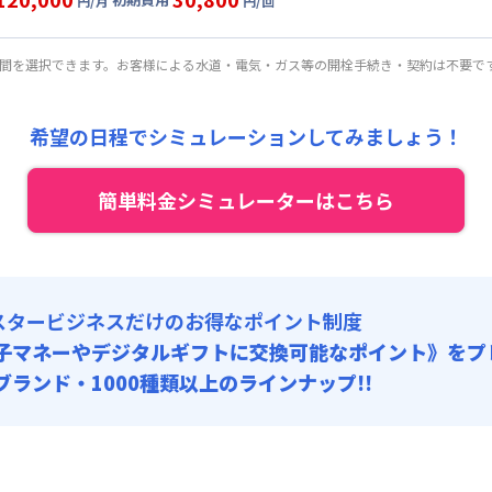
:
32,000円/回 (税抜)
円/月
円/回
,200円/月 (2,740円/日)
ート
利用時の料金詳細
:
30,000円/月 (1,000円/日) (税抜)
目安(30日利用)
・契約手数料 : 8,000円/回 (税抜)
期間を選択できます。お客様による水道・電気・ガス等の開栓手続き・契約は不要で
:
26,000円/回 (税抜)
,000円/月 (2,900円/日)
:
30,000円/月 (1,000円/日) (税抜)
希望の日程でシミュレーションしてみましょう！
・契約手数料 : 8,000円/回 (税抜)
:
20,000円/回 (税抜)
簡単料金シミュレーターはこちら
・契約手数料 : 8,000円/回 (税抜)
スタービジネスだけのお得なポイント制度
子マネーやデジタルギフトに交換可能
なポイント》をプ
0ブランド・1000種類以上のラインナップ!!