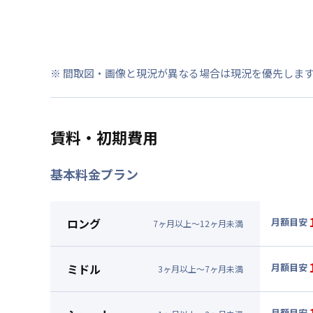
※ 間取図・画像と現況が異なる場合は現況を優先しま
賃料・初期費用
基本料金プラン
ロング
月額目安
7
ヶ
月
以上～
12
ヶ
月
未満
▼
ロン
月額賃料
ミドル
月額目安
3
ヶ
月
以上～
7
ヶ
月
未満
賃料 :
79
▼
ミド
光熱費他 
月額賃料
月額目安