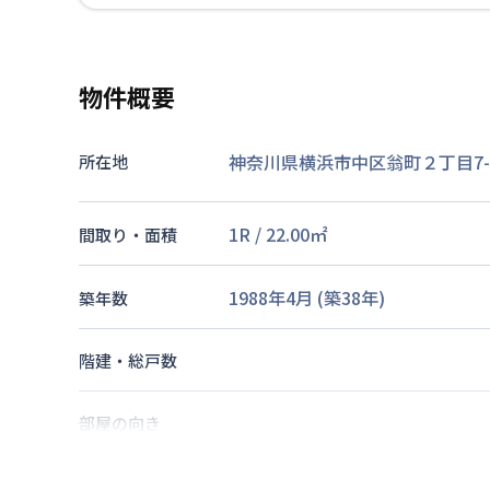
物件概要
神奈川県横浜市中区翁町２丁目7-
所在地
1R
/
22.00
㎡
間取り・面積
1988年4月
(築
38
年)
築年数
階建・総戸数
部屋の向き
交通