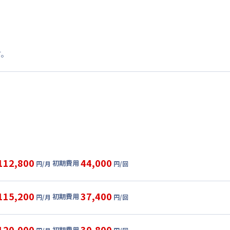
す。
112,800
44,000
初期費用
円/月
円/回
グ
利用時の料金詳細
目安(30日利用)
115,200
37,400
初期費用
円/月
円/回
,800円/月 (2,660円/日)
ル
利用時の料金詳細
:
30,000円/月 (1,000円/日) (税抜)
目安(30日利用)
120,000
30,800
初期費用