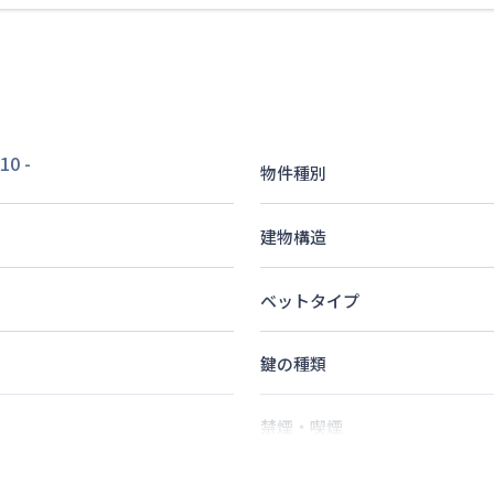
10
-
物件種別
建物構造
ベットタイプ
鍵の種類
禁煙・喫煙
1
名
定員