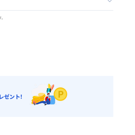
す。
レゼント!