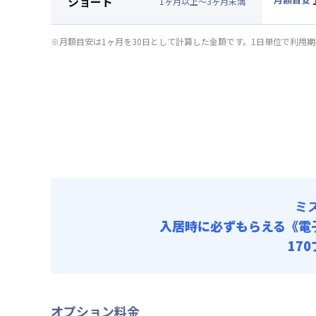
ショート
清掃料他 
1
ヶ
月
以上～
3
ヶ
月
未満
賃料 :
82
▼
ショ
初期費用
光熱費他 
月額賃料
事務手数料
※月額目安は1ヶ月を30日として計算した金額です。1日単位で利用
清掃料他 
賃料 :
87
初期費用
光熱費他 
事務手数料
清掃料他 
初期費用
事務手数料
ミ
入居時に必ずもらえる
《電
17
オプション料金