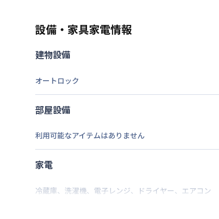
なし
設備・家具家電情報
駐車場
建物設備
2026年7月23日
情報更新日
オートロック
部屋設備
利用可能なアイテムはありません
家電
冷蔵庫
、
洗濯機
、
電子レンジ
、
ドライヤー
、
エアコン