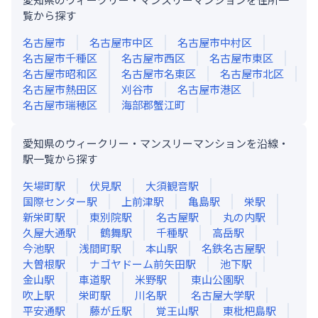
覧から探す
名古屋市
名古屋市中区
名古屋市中村区
名古屋市千種区
名古屋市西区
名古屋市東区
名古屋市昭和区
名古屋市名東区
名古屋市北区
名古屋市熱田区
刈谷市
名古屋市港区
名古屋市瑞穂区
海部郡蟹江町
愛知県のウィークリー・マンスリーマンションを沿線・
駅一覧から探す
矢場町
駅
伏見
駅
大須観音
駅
国際センター
駅
上前津
駅
亀島
駅
栄
駅
新栄町
駅
東別院
駅
名古屋
駅
丸の内
駅
久屋大通
駅
鶴舞
駅
千種
駅
高岳
駅
今池
駅
浅間町
駅
本山
駅
名鉄名古屋
駅
大曽根
駅
ナゴヤドーム前矢田
駅
池下
駅
金山
駅
車道
駅
米野
駅
東山公園
駅
吹上
駅
栄町
駅
川名
駅
名古屋大学
駅
平安通
駅
藤が丘
駅
覚王山
駅
東枇杷島
駅