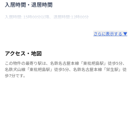
入居時間・退居時間
入居時間: 15時00分以降、退居時間:12時00分
さらに表示する ▼
アクセス・地図
この物件の最寄り駅は
、
名鉄名古屋本線
「
東枇杷島駅
」
徒歩5分
、
名鉄犬山線
「
東枇杷島駅
」
徒歩5分
、
名鉄名古屋本線
「
栄生駅
」
徒
歩7分
です。