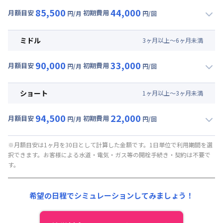
85,500
44,000
月額目安
初期費用
円/月
円/回
▼
ロング
利用時の料金詳細
月額賃料目安(30日利用)
ミドル
3
ヶ
月
以上～
6
ヶ
月
未満
賃料 :
48,000円/月 (1,600円/日)
90,000
33,000
光熱費他 :
0円/月 (0円/日) ※賃料に含める
月額目安
初期費用
円/月
円/回
▼
ミドル
利用時の料金詳細
清掃料他 :
35,000円/回 (税抜)
月額賃料目安(30日利用)
その他費用 :
ショート
1
ヶ
月
以上～
3
ヶ
月
未満
管理費
:
37,500円/月 (1,250円/日)
賃料 :
52,500円/月 (1,750円/日)
初期費用
94,500
22,000
光熱費他 :
0円/月 (0円/日) ※賃料に含める
月額目安
初期費用
円/月
円/回
契約事務手数料 : 5,000円/回 (税抜)
▼
ショート
利用時の料金詳細
清掃料他 :
25,000円/回 (税抜)
月額賃料目安(30日利用)
その他費用 :
※月額目安は1ヶ月を30日として計算した金額です。1日単位で利用期間を選
択できます。お客様による水道・電気・ガス等の開栓手続き・契約は不要で
管理費
:
37,500円/月 (1,250円/日)
賃料 :
57,000円/月 (1,900円/日)
す。
初期費用
光熱費他 :
0円/月 (0円/日) ※賃料に含める
契約事務手数料 : 5,000円/回 (税抜)
清掃料他 :
15,000円/回 (税抜)
希望の日程でシミュレーションしてみましょう！
その他費用 :
管理費
:
37,500円/月 (1,250円/日)
初期費用