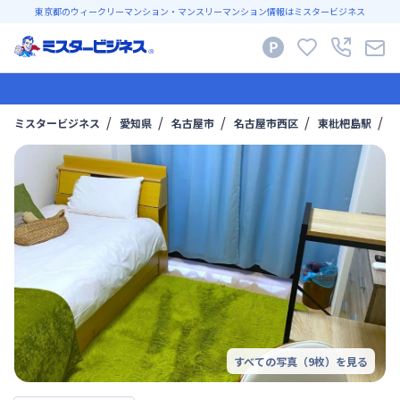
東京都のウィークリーマンション・マンスリーマンション情報はミスタービジネス
ミスタービジネス
愛知県
名古屋市
名古屋市西区
東枇杷島駅
B
すべての写真（
9
枚）を見る