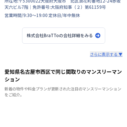
所在地:〒
5300022
大阪府
大阪市 北区
浪花町
番地
12-24赤坂
天六ビル7階
｜免許番号:
大阪府知事（２）第61159号
営業時間/
9:30～19:00
定休日/
年中無休
株式会社BraTTo
の会社詳細をみる
スタッフからのコメント
さらに表示する ▼
全国の主要都市を中心に、即日から利用可能なウィークリ
愛知県名古屋市西区で同じ間取りのマンスリーマン
ーマンションやマンスリーマンションを紹介しておりま
ション
す。大学受験、単身赴任など様々な用途でお使い いただ
新着の物件や料金プランが更新された注目のマンスリーマンション
ける『BraTTo×weekly＆monthly』をぜひご利用くださ
をご紹介。
い。 敷金・礼金はかかりません。電気・ガス・水道の手
続きも不要でカバン一つでご入居頂けます。