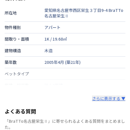
愛知県名古屋市西区栄生３丁目9-4 BraTTo
所在地
名古屋栄生Ⅱ
物件種別
アパート
間取り・面積
1K
/
19.68
㎡
建物構造
木造
築年数
2005年4月
(築
21
年)
ベットタイプ
階建・総戸数
地上2階建
鍵の種類
鍵
さらに表示する ▼
部屋の向き
タイプによって異なる
よくある質問
禁煙・喫煙
「BraTTo名古屋栄生Ⅱ」に寄せられるよくある質問をまとめまし
た。