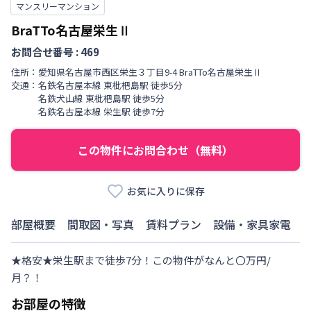
マンスリーマンション
BraTTo名古屋栄生Ⅱ
お問合せ番号 :
469
住所：
愛知県
名古屋市西区
栄生
３丁目
9-4 BraTTo名古屋栄生Ⅱ
交通：
名鉄名古屋本線
東枇杷島駅
徒歩
5
分
名鉄犬山線
東枇杷島駅
徒歩
5
分
名鉄名古屋本線
栄生駅
徒歩
7
分
この物件にお問合わせ（無料）
お気に入りに保存
部屋概要
間取図・写真
賃料プラン
設備・家具家電
★格安★栄生駅まで徒歩7分！この物件がなんと〇万円/
月？！
お部屋の特徴