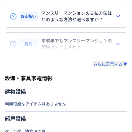
名鉄名古屋本線
東枇杷島駅
徒歩
5
分
交通
名鉄犬山線
東枇杷島駅
徒歩
5
分
マンスリーマンションの支払方法は
名鉄名古屋本線
栄生駅
徒歩
7
分
お支払い
どのような方法が選べますか？
定員
2
名
BraTToの運営するマンスリーマンションのお支払い
駐車場
なし
は、指定口座へのお振込み・当社での現金払い、クレ
未成年でもマンスリーマンションの
契約
ジットカード払い（DCカード、VISAカード、Master
契約はできますか？
次回更新日
情報更新日より14日以内
カード、JCBカード、UFJカード、UFJニコス、
未成年の方でもご契約いただけますが、「親権者同意
AMEX）、 PayPay払いが可能です。
情報更新日
2026年7月24日
さらに表示する ▼
書」をご提出いただく事になります。
設備・家具家電情報
建物設備
利用可能なアイテムはありません
部屋設備
ベランダ
、
独立洗面台