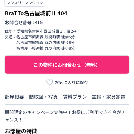
マンスリーマンション
BraTTo名古屋城前Ⅱ
404
お問合せ番号 :
415
住所：
愛知県
名古屋市西区
城西
１丁目
2-4
交通：
名古屋市鶴舞線
浅間町駅
徒歩
5
分
名古屋市鶴舞線
丸の内駅
徒歩
8
分
名古屋市桜通線
丸の内駅
徒歩
8
分
この物件にお問合わせ（無料）
お気に入りに保存
部屋概要
間取図・写真
賃料プラン
設備・家具家電
期間限定のキャンペーン実施中！お得にご利用できる今がチ
ャンス！！
お部屋の特徴