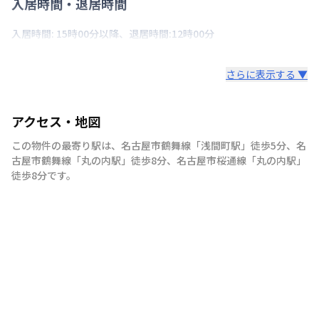
入居時間・退居時間
入居時間: 15時00分以降、退居時間:12時00分
さらに表示する ▼
アクセス・地図
この物件の最寄り駅は
、
名古屋市鶴舞線
「
浅間町駅
」
徒歩5分
、
名
古屋市鶴舞線
「
丸の内駅
」
徒歩8分
、
名古屋市桜通線
「
丸の内駅
」
徒歩8分
です。