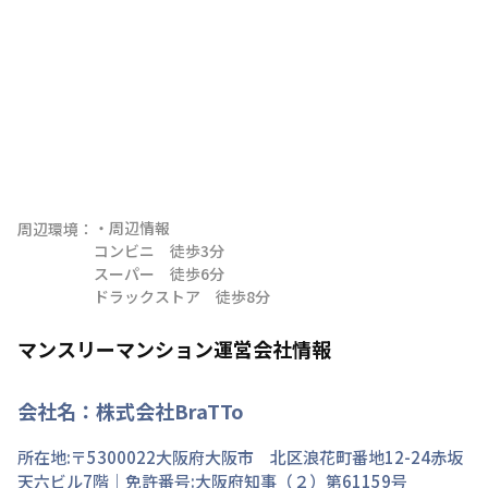
・周辺情報

周辺環境：
コンビニ　徒歩3分

スーパー　徒歩6分

ドラックストア　徒歩8分
マンスリーマンション運営会社情報
会社名：
株式会社BraTTo
所在地:〒
5300022
大阪府
大阪市 北区
浪花町
番地
12-24赤坂
天六ビル7階
｜免許番号:
大阪府知事（２）第61159号