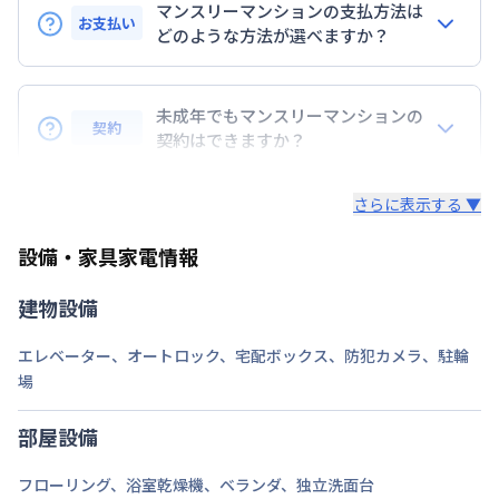
マンスリーマンションの支払方法は
お支払い
定員
どのような方法が選べますか？
2
名
BraTToの運営するマンスリーマンションのお支払い
駐車場
なし
は、指定口座へのお振込み・当社での現金払い、クレ
未成年でもマンスリーマンションの
次回更新日
情報更新日より14日以内
契約
ジットカード払い（DCカード、VISAカード、Master
契約はできますか？
カード、JCBカード、UFJカード、UFJニコス、
情報更新日
2026年7月23日
未成年の方でもご契約いただけますが、「親権者同意
AMEX）、 PayPay払いが可能です。
さらに表示する ▼
書」をご提出いただく事になります。
設備・家具家電情報
建物設備
エレベーター
、
オートロック
、
宅配ボックス
、
防犯カメラ
、
駐輪
場
部屋設備
フローリング
、
浴室乾燥機
、
ベランダ
、
独立洗面台