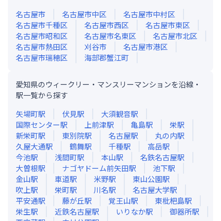
名古屋市
名古屋市中区
名古屋市中村区
名古屋市千種区
名古屋市西区
名古屋市東区
名古屋市昭和区
名古屋市名東区
名古屋市北区
名古屋市熱田区
刈谷市
名古屋市港区
名古屋市瑞穂区
海部郡蟹江町
愛知県のウィークリー・マンスリーマンションを沿線・
駅一覧から探す
矢場町
駅
伏見
駅
大須観音
駅
国際センター
駅
上前津
駅
亀島
駅
栄
駅
新栄町
駅
東別院
駅
名古屋
駅
丸の内
駅
久屋大通
駅
鶴舞
駅
千種
駅
高岳
駅
今池
駅
浅間町
駅
本山
駅
名鉄名古屋
駅
大曽根
駅
ナゴヤドーム前矢田
駅
池下
駅
金山
駅
車道
駅
米野
駅
東山公園
駅
吹上
駅
栄町
駅
川名
駅
名古屋大学
駅
平安通
駅
藤が丘
駅
覚王山
駅
東枇杷島
駅
栄生
駅
近鉄名古屋
駅
いりなか
駅
御器所
駅