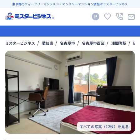
東京都のウィークリーマンション・マンスリーマンション情報はミスタービジネス
ミスタービジネス
愛知県
名古屋市
名古屋市西区
浅間町駅
Br
すべての写真（
12
枚）を見る