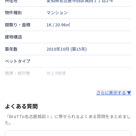
所在地
愛知県名古屋市西区城西１丁目2-4
物件種別
マンション
間取り・面積
1K
/
20.96
㎡
建物構造
築年数
2010年10月
(築
15
年)
ベットタイプ
階建・総戸数
地上8階建
鍵の種類
鍵
さらに表示する ▼
部屋の向き
タイプによって異なる
よくある質問
禁煙・喫煙
「BraTTo名古屋城前Ⅱ」に寄せられるよくある質問をまとめまし
名古屋市鶴舞線
浅間町駅
徒歩
5
分
た。
交通
名古屋市鶴舞線
丸の内駅
徒歩
8
分
名古屋市桜通線
丸の内駅
徒歩
8
分