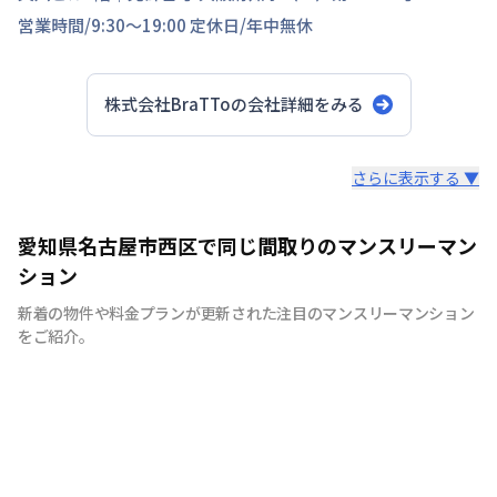
営業時間/
9:30～19:00
定休日/
年中無休
株式会社BraTTo
の会社詳細をみる
スタッフからのコメント
さらに表示する ▼
全国の主要都市を中心に、即日から利用可能なウィークリ
愛知県名古屋市西区で同じ間取りのマンスリーマン
ーマンションやマンスリーマンションを紹介しておりま
ション
す。大学受験、単身赴任など様々な用途でお使い いただ
新着の物件や料金プランが更新された注目のマンスリーマンション
ける『BraTTo×weekly＆monthly』をぜひご利用くださ
をご紹介。
い。 敷金・礼金はかかりません。電気・ガス・水道の手
続きも不要でカバン一つでご入居頂けます。