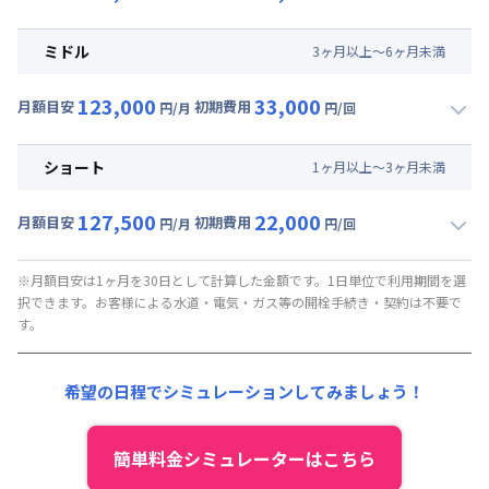
▼
ロング
利用時の料金詳細
月額賃料目安(30日利用)
ミドル
3
ヶ
月
以上～
6
ヶ
月
未満
賃料 :
81,000円/月 (2,700円/日)
123,000
33,000
光熱費他 :
0円/月 (0円/日) ※賃料に含める
月額目安
初期費用
円/月
円/回
▼
ミドル
利用時の料金詳細
清掃料他 :
35,000円/回 (税抜)
月額賃料目安(30日利用)
その他費用 :
ショート
1
ヶ
月
以上～
3
ヶ
月
未満
管理費
:
37,500円/月 (1,250円/日)
賃料 :
85,500円/月 (2,850円/日)
初期費用
127,500
22,000
光熱費他 :
0円/月 (0円/日) ※賃料に含める
月額目安
初期費用
円/月
円/回
契約事務手数料 : 5,000円/回 (税抜)
▼
ショート
利用時の料金詳細
清掃料他 :
25,000円/回 (税抜)
月額賃料目安(30日利用)
その他費用 :
※月額目安は1ヶ月を30日として計算した金額です。1日単位で利用期間を選
択できます。お客様による水道・電気・ガス等の開栓手続き・契約は不要で
管理費
:
37,500円/月 (1,250円/日)
賃料 :
90,000円/月 (3,000円/日)
す。
初期費用
光熱費他 :
0円/月 (0円/日) ※賃料に含める
契約事務手数料 : 5,000円/回 (税抜)
清掃料他 :
15,000円/回 (税抜)
希望の日程でシミュレーションしてみましょう！
その他費用 :
管理費
:
37,500円/月 (1,250円/日)
初期費用
簡単料金シミュレーターはこちら
契約事務手数料 : 5,000円/回 (税抜)