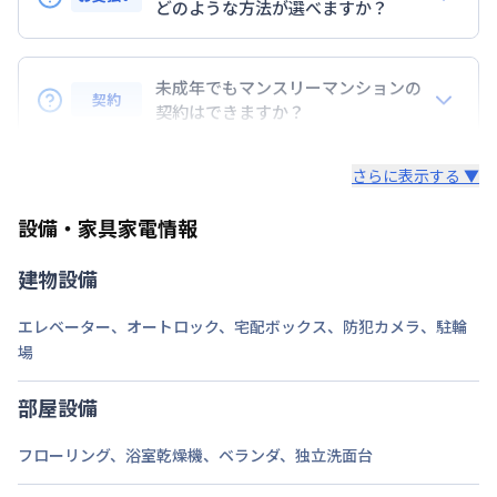
定員
どのような方法が選べますか？
2
名
BraTToの運営するマンスリーマンションのお支払い
駐車場
なし
は、指定口座へのお振込み・当社での現金払い、クレ
未成年でもマンスリーマンションの
次回更新日
情報更新日より14日以内
契約
ジットカード払い（DCカード、VISAカード、Master
契約はできますか？
カード、JCBカード、UFJカード、UFJニコス、
情報更新日
2026年7月24日
未成年の方でもご契約いただけますが、「親権者同意
AMEX）、 PayPay払いが可能です。
さらに表示する ▼
書」をご提出いただく事になります。
設備・家具家電情報
建物設備
エレベーター
、
オートロック
、
宅配ボックス
、
防犯カメラ
、
駐輪
場
部屋設備
フローリング
、
浴室乾燥機
、
ベランダ
、
独立洗面台