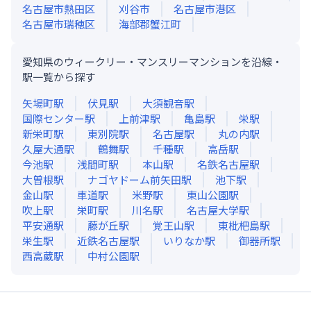
名古屋市熱田区
刈谷市
名古屋市港区
名古屋市瑞穂区
海部郡蟹江町
愛知県のウィークリー・マンスリーマンションを沿線・
駅一覧から探す
矢場町
駅
伏見
駅
大須観音
駅
国際センター
駅
上前津
駅
亀島
駅
栄
駅
新栄町
駅
東別院
駅
名古屋
駅
丸の内
駅
久屋大通
駅
鶴舞
駅
千種
駅
高岳
駅
今池
駅
浅間町
駅
本山
駅
名鉄名古屋
駅
大曽根
駅
ナゴヤドーム前矢田
駅
池下
駅
金山
駅
車道
駅
米野
駅
東山公園
駅
吹上
駅
栄町
駅
川名
駅
名古屋大学
駅
平安通
駅
藤が丘
駅
覚王山
駅
東枇杷島
駅
栄生
駅
近鉄名古屋
駅
いりなか
駅
御器所
駅
西高蔵
駅
中村公園
駅