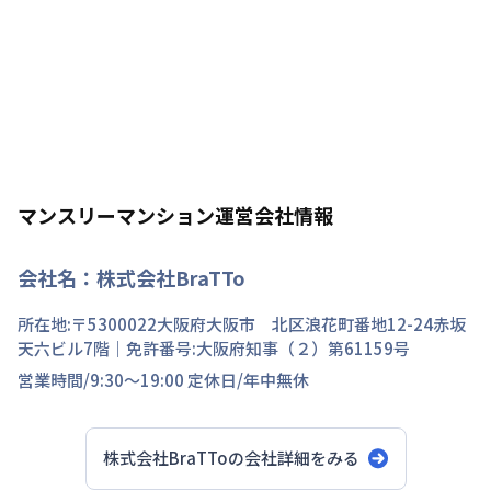
マンスリーマンション運営会社情報
会社名：
株式会社BraTTo
所在地:〒
5300022
大阪府
大阪市 北区
浪花町
番地
12-24赤坂
天六ビル7階
｜免許番号:
大阪府知事（２）第61159号
営業時間/
9:30～19:00
定休日/
年中無休
株式会社BraTTo
の会社詳細をみる