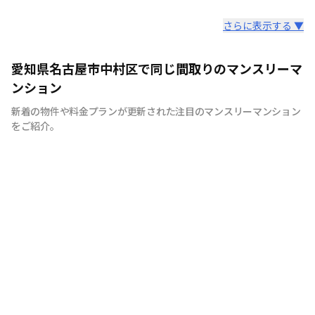
スタッフからのコメント
さらに表示する ▼
全国の主要都市を中心に、即日から利用可能なウィークリ
愛知県名古屋市中村区で同じ間取りのマンスリーマ
ーマンションやマンスリーマンションを紹介しておりま
ンション
す。大学受験、単身赴任など様々な用途でお使い いただ
新着の物件や料金プランが更新された注目のマンスリーマンション
ける『BraTTo×weekly＆monthly』をぜひご利用くださ
をご紹介。
い。 敷金・礼金はかかりません。電気・ガス・水道の手
続きも不要でカバン一つでご入居頂けます。