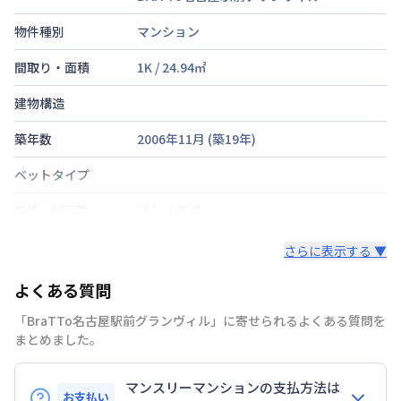
物件種別
マンション
間取り・面積
1K
/
24.94
㎡
建物構造
築年数
2006年11月
(築
19
年)
ベットタイプ
階建・総戸数
地上15階建
鍵の種類
鍵
さらに表示する ▼
部屋の向き
タイプによって異なる
よくある質問
禁煙・喫煙
「BraTTo名古屋駅前グランヴィル」に寄せられるよくある質問を
まとめました。
名古屋市桜通線
国際センター駅
徒歩
10
分
交通
名古屋市東山線
伏見駅
徒歩
13
分
マンスリーマンションの支払方法は
お支払い