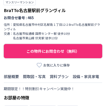
マンスリーマンション
BraTTo名古屋駅前グランヴィル
お問合せ番号 :
465
住所：
愛知県
名古屋市中村区
名駅南
１丁目
12-2 BraTTo名古屋駅前グラ
ンヴィル
交通：
名古屋市桜通線
国際センター駅
徒歩
10
分
名古屋市東山線
伏見駅
徒歩
13
分
この物件にお問合わせ（無料）
お気に入りに保存
部屋概要
間取図・写真
賃料プラン
設備・家具家電
期間限定！！特別割引キャンペーン実施中！
お部屋の特徴