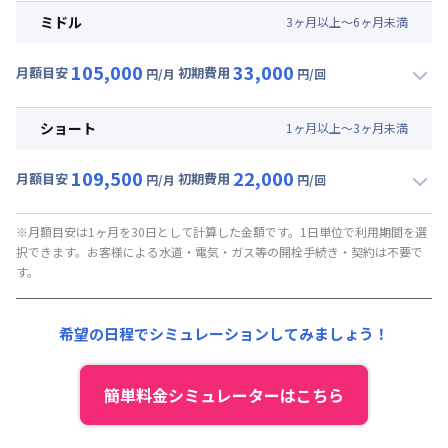
月額賃料目安(30日利用)
ミドル
3
ヶ
月
以上～
6
ヶ
月
未満
賃料 :
63,000円/月 (2,100円/日)
105,000
33,000
光熱費他 :
0円/月 (0円/日) ※賃料に含める
月額目安
初期費用
円/月
円/回
▼
ミドル
利用時の料金詳細
清掃料他 :
35,000円/回 (税抜)
月額賃料目安(30日利用)
その他費用 :
ショート
1
ヶ
月
以上～
3
ヶ
月
未満
管理費
:
37,500円/月 (1,250円/日)
賃料 :
67,500円/月 (2,250円/日)
初期費用
109,500
22,000
光熱費他 :
0円/月 (0円/日) ※賃料に含める
月額目安
初期費用
円/月
円/回
契約事務手数料 : 5,000円/回 (税抜)
▼
ショート
利用時の料金詳細
清掃料他 :
25,000円/回 (税抜)
月額賃料目安(30日利用)
その他費用 :
※月額目安は1ヶ月を30日として計算した金額です。1日単位で利用期間を選
択できます。お客様による水道・電気・ガス等の開栓手続き・契約は不要で
管理費
:
37,500円/月 (1,250円/日)
賃料 :
72,000円/月 (2,400円/日)
す。
初期費用
光熱費他 :
0円/月 (0円/日) ※賃料に含める
契約事務手数料 : 5,000円/回 (税抜)
清掃料他 :
15,000円/回 (税抜)
希望の日程でシミュレーションしてみましょう！
その他費用 :
管理費
:
37,500円/月 (1,250円/日)
初期費用
簡単料金シミュレーターはこちら
契約事務手数料 : 5,000円/回 (税抜)