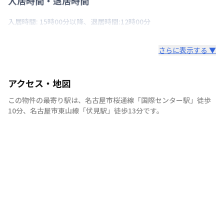
入居時間・退居時間
入居時間: 15時00分以降、退居時間:12時00分
さらに表示する ▼
アクセス・地図
この物件の最寄り駅は
、
名古屋市桜通線
「
国際センター駅
」
徒歩
10分
、
名古屋市東山線
「
伏見駅
」
徒歩13分
です。