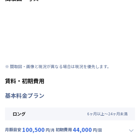
※ 間取図・画像と現況が異なる場合は現況を優先します。
賃料・初期費用
基本料金プラン
ロング
6
ヶ
月
以上～
24
ヶ
月
未満
100,500
44,000
月額目安
初期費用
円/月
円/回
▼
ロング
利用時の料金詳細