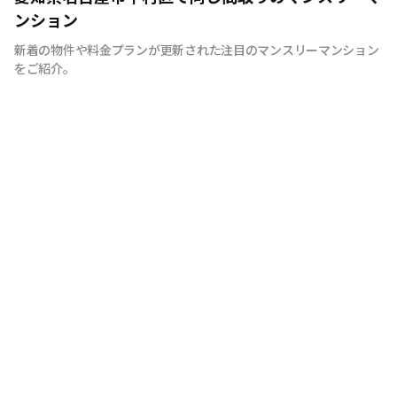
を考え、専門部隊がお部屋を厳選！入居者満足度97％！
ンション
新着の物件や料金プランが更新された注目のマンスリーマンション
をご紹介。