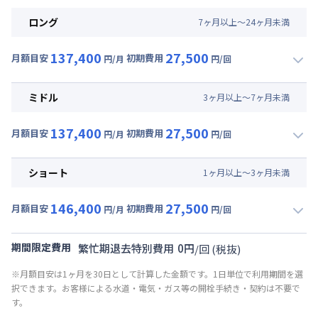
ロング
7
ヶ
月
以上～
24
ヶ
月
未満
137,400
27,500
月額目安
初期費用
円/月
円/回
▼
ロング
利用時の料金詳細
月額賃料目安(30日利用)
ミドル
3
ヶ
月
以上～
7
ヶ
月
未満
賃料 :
93,000円/月 (3,100円/日)
137,400
27,500
光熱費他 :
24,000円/月 (800円/日) (税抜)
月額目安
初期費用
円/月
円/回
▼
ミドル
利用時の料金詳細
清掃料他 :
25,000円/回 (税抜)
月額賃料目安(30日利用)
その他費用 :
ショート
1
ヶ
月
以上～
3
ヶ
月
未満
共益費
:
18,000円/月 (600円/日)
賃料 :
93,000円/月 (3,100円/日)
146,400
27,500
光熱費他 :
24,000円/月 (800円/日) (税抜)
月額目安
初期費用
円/月
円/回
▼
ショート
利用時の料金詳細
清掃料他 :
25,000円/回 (税抜)
月額賃料目安(30日利用)
その他費用 :
期間限定費用
繁忙期退去特別費用
0
円
/
回
(税抜)
共益費
:
18,000円/月 (600円/日)
賃料 :
102,000円/月 (3,400円/日)
※月額目安は1ヶ月を30日として計算した金額です。1日単位で利用期間を選
光熱費他 :
24,000円/月 (800円/日) (税抜)
択できます。お客様による水道・電気・ガス等の開栓手続き・契約は不要で
清掃料他 :
25,000円/回 (税抜)
す。