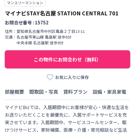
マンスリーマンション
マイナビSTAY名古屋 STATION CENTRAL
701
お問合せ番号 :
15752
住所：
愛知県
名古屋市中村区
亀島
２丁目
13-11
交通：
名古屋市東山線
亀島駅
徒歩
6
分
中央本線
名古屋駅
徒歩
8
分
この物件にお問合わせ（無料）
お気に入りに保存
部屋概要
間取図・写真
賃料プラン
設備・家具家電
マイナビBizでは、入居期間中にお客様が安心・快適な生活を
お送りいただくことを最優先に、入居サポートサービスを充
実させています。入居期間中、サービスコールセンター、駆
けつけサービス、家財補償、医療・介護・育児相談など生活