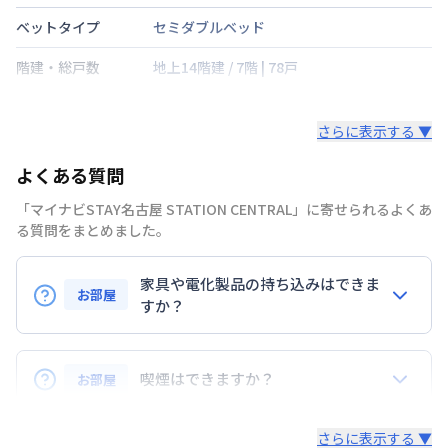
ベットタイプ
セミダブルベッド
階建・総戸数
地上14階建
/
7階
|
78戸
鍵の種類
さらに表示する ▼
部屋の向き
北
よくある質問
禁煙・喫煙
禁煙
「マイナビSTAY名古屋 STATION CENTRAL」に寄せられるよくあ
名古屋市東山線
亀島駅
徒歩
6
分
る質問をまとめました。
交通
中央本線
名古屋駅
徒歩
8
分
家具や電化製品の持ち込みはできま
定員
2
名
お部屋
すか？
駐車場
なし
お持ち込みいただけます。
次回更新日
情報更新日より14日以内
ただし、標準設備として部屋に備え付けの家具・家電
喫煙はできますか？
お部屋
以外の扱いについては当社では責任を負いかねます。
情報更新日
2026年7月24日
あらかじめご了承ください。
弊社が取扱うお部屋はすべて禁煙でございます。
さらに表示する ▼
また、お持ち込みいただいた家具や家電はご退去時に