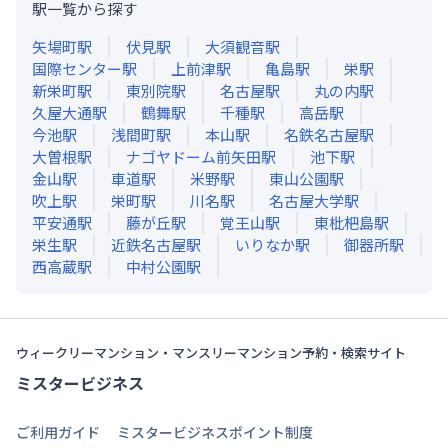
駅一覧から探す
矢場町
駅
伏見
駅
大須観音
駅
国際センター
駅
上前津
駅
亀島
駅
栄
駅
新栄町
駅
東別院
駅
名古屋
駅
丸の内
駅
久屋大通
駅
鶴舞
駅
千種
駅
高岳
駅
今池
駅
浅間町
駅
本山
駅
名鉄名古屋
駅
大曽根
駅
ナゴヤドーム前矢田
駅
池下
駅
金山
駅
車道
駅
米野
駅
東山公園
駅
吹上
駅
栄町
駅
川名
駅
名古屋大学
駅
平安通
駅
藤が丘
駅
覚王山
駅
東枇杷島
駅
栄生
駅
近鉄名古屋
駅
いりなか
駅
御器所
駅
西高蔵
駅
中村公園
駅
ウィークリーマンション・マンスリーマンション予約・検索サイト
ミスタービジネス
ご利用ガイド
ミスタービジネスポイント制度