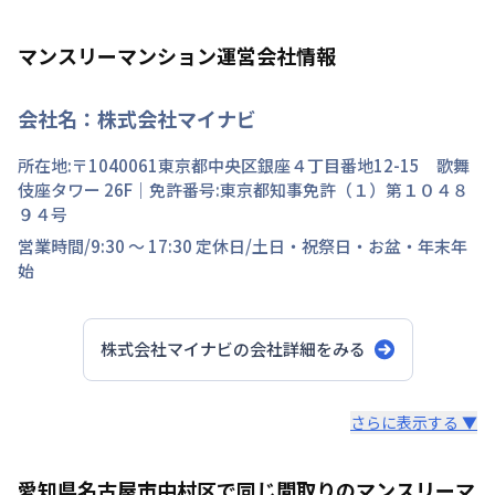
マンスリーマンション運営会社情報
会社名：
株式会社マイナビ
所在地:〒
1040061
東京都
中央区
銀座
４丁目
番地
12-15 歌舞
伎座タワー 26F
｜免許番号:
東京都知事免許（１）第１０４８
９４号
営業時間/
9:30 ～ 17:30
定休日/
土日・祝祭日・お盆・年末年
始
株式会社マイナビ
の会社詳細をみる
スタッフからのコメント
さらに表示する ▼
快適で安心な住まいをご提供。入居者様の住み心地と健康
愛知県名古屋市中村区で同じ間取りのマンスリーマ