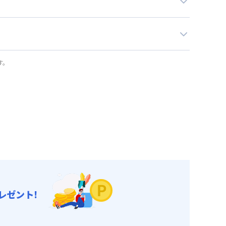
す。
レゼント!