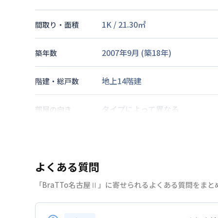
1K
/
21.30
㎡
間取り・面積
2007年9月
(築
18
年)
築年数
地上14階建
階建・総戸数
タイプによって異なる
部屋の向き
名古屋市東山線
亀島駅
徒歩
11
分
交通
よくある質問
なし
駐車場
「BraTTo名古屋Ⅱ」に寄せられるよくある質問をまと
2026年7月23日
情報更新日