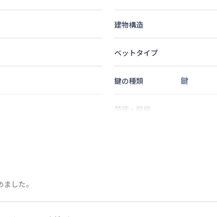
建物構造
ベットタイプ
鍵
鍵の種類
禁煙・喫煙
2
名
定員
情報更新日
次回更新日
めました。