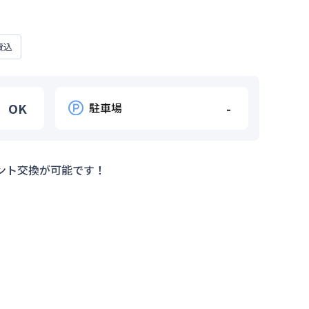
費込
OK
駐車場
-
ント交換が可能です！