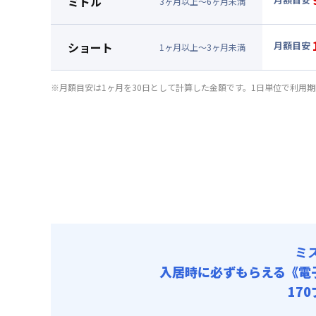
ミドル
3
ヶ
月
以上～
6
ヶ
月
未満
賃料 :
57
▼
ミド
光熱費他 
月額賃料
ショート
月額目安
清掃料他 
1
ヶ
月
以上～
3
ヶ
月
未満
賃料 :
61
▼
ショ
その他費用
光熱費他 
月額賃料
管理費
※月額目安は1ヶ月を30日として計算した金額です。1日単位で利用
清掃料他 
初期費用
賃料 :
66
その他費用
光熱費他 
契約事務手数
管理費
清掃料他 
初期費用
その他費用
契約事務手数
管理費
初期費用
契約事務手数
ミ
入居時に必ずもらえる
《電
17