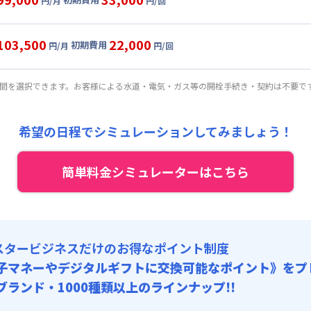
円/月
円/回
,000円/月 (1,900円/日)
ル
利用時の料金詳細
:
0円/月 (0円/日) ※賃料に含める
目安(30日利用)
103,500
22,000
初期費用
:
35,000円/回 (税抜)
円/月
円/回
,500円/月 (2,050円/日)
ート
利用時の料金詳細
 :
:
0円/月 (0円/日) ※賃料に含める
目安(30日利用)
:
37,500円/月 (1,250円/日)
期間を選択できます。お客様による水道・電気・ガス等の開栓手続き・契約は不要で
:
25,000円/回 (税抜)
,000円/月 (2,200円/日)
 :
:
0円/月 (0円/日) ※賃料に含める
料 : 5,000円/回 (税抜)
:
37,500円/月 (1,250円/日)
希望の日程でシミュレーションしてみましょう！
:
15,000円/回 (税抜)
 :
料 : 5,000円/回 (税抜)
簡単料金シミュレーターはこちら
:
37,500円/月 (1,250円/日)
料 : 5,000円/回 (税抜)
スタービジネスだけのお得なポイント制度
子マネーやデジタルギフトに交換可能
なポイント》をプ
0ブランド・1000種類以上のラインナップ!!