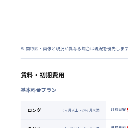
※ 間取図・画像と現況が異なる場合は現況を優先しま
賃料・初期費用
基本料金プラン
ロング
月額目安
6
ヶ
月
以上～
24
ヶ
月
未満
▼
ロン
月額賃料
月額目安