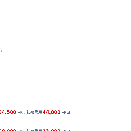
す。
94,500
44,000
初期費用
円/月
円/回
グ
利用時の料金詳細
目安(30日利用)
99,000
33,000
初期費用