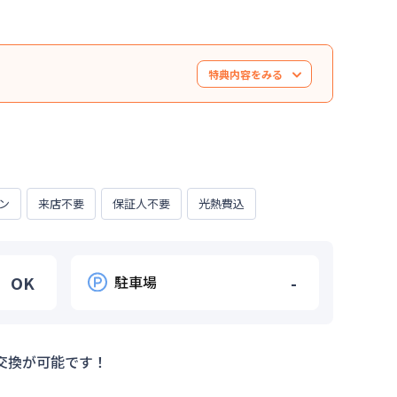
特典内容をみる
※オプションをご希望の場合は別途費用が発生い
ます。※適用期間は120日間までといたします。
。） ※新規契約者様限定です。
ン
来店不要
保証人不要
光熱費込
OK
駐車場
-
交換が可能です！