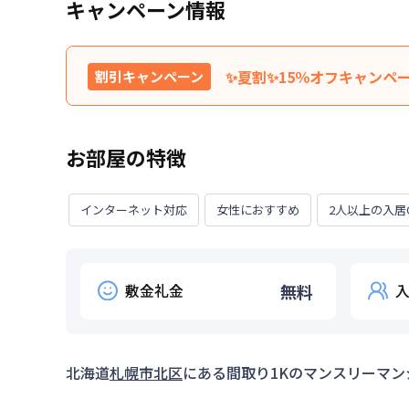
キャンペーン情報
✨夏割✨15％オフキャンペ
割引キャンペーン
特典内容
利用料金15％OFFでご紹介
お部屋の特徴
※『水道光熱費（上限有）、
利用条件
たします。※正式な料金は、
※お振込限定割引。（海外か
インターネット対応
女性におすすめ
2人以上の入居
対象期間
2026年7月27日
~
2026年8月
2026年8月15日までにご入居の方限定割引です。
敷金礼金
無料
北海道
札幌市北区
にある間取り
1K
のマンスリーマン