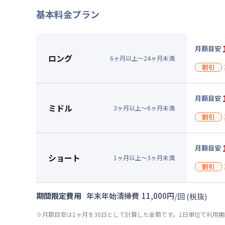
基本料金プラン
月額目安
ロング
6
ヶ
月
以上～
24
ヶ
月
未満
割引
割引
月額目安
入居
ミドル
3
ヶ
月
以上～
6
ヶ
月
未満
割引
、清掃
キャン
割引
月額目安
▼
入居
ロン
ショート
1
ヶ
月
以上～
3
ヶ
月
未満
割引
、清掃
月額賃料
賃料 :
10
キャン
割引
期間限定費用
年末年始清掃費
11,000
円
/
回
(税抜)
光熱費他 
▼
入居
ミド
清掃料他 
※月額目安は1ヶ月を30日として計算した金額です。1日単位で利用
、清掃
月額賃料