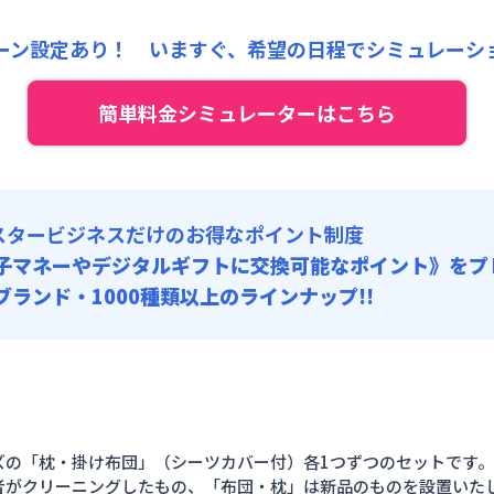
5,000円/月 (3,500円/日)
91,800
0
ペーン価格:
月額目安
初期費用
円/月
円/回
にてご利用いた
ーン設定あり！ いますぐ、
希望の日程でシミュレーシ
:
0円/月 (0円/日) (税抜) ※賃料に含める
ート
利用時の料金詳細
:
0円/回 (税抜)
目安(30日利用)
簡単料金シミュレーターはこちら
8,000円/月 (3,600円/日)
:
0円/月 (0円/日) (税抜) ※賃料に含める
:
0円/回 (税抜)
スタービジネスだけのお得なポイント制度
子マネーやデジタルギフトに交換可能
なポイント》をプ
0ブランド・1000種類以上のラインナップ!!
ズの「枕・掛け布団」（シーツカバー付）各1つずつのセットです。
者がクリーニングしたもの、「布団・枕」は新品のものを設置いたし