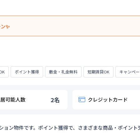
ーン✨
いたします！！
清掃費』込みの料金です。※室数に達した時点で終了いたします。
弊社が作成・送付いたしますお見積書記載の金額とさせていただき
らのお振込等で「受取手数料」が発生する場合は適用外となります
OK
ポイント獲得
敷金・礼金無料
短期賃貸OK
キャンペー
15日
入居可能人数
2
名
クレジットカード
ション物件です。ポイント獲得で、さまざまな商品・ポイント