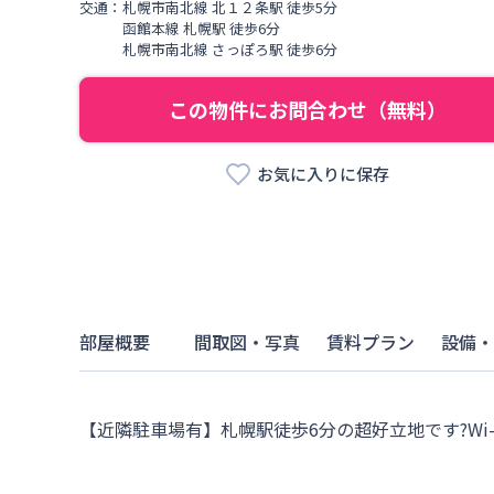
交通：
札幌市南北線
北１２条駅
徒歩
5
分
函館本線
札幌駅
徒歩
6
分
札幌市南北線
さっぽろ駅
徒歩
6
分
この物件にお問合わせ（無料）
お気に入りに保存
部屋概要
間取図・写真
賃料プラン
設備・
【近隣駐車場有】札幌駅徒歩6分の超好立地です?Wi-F