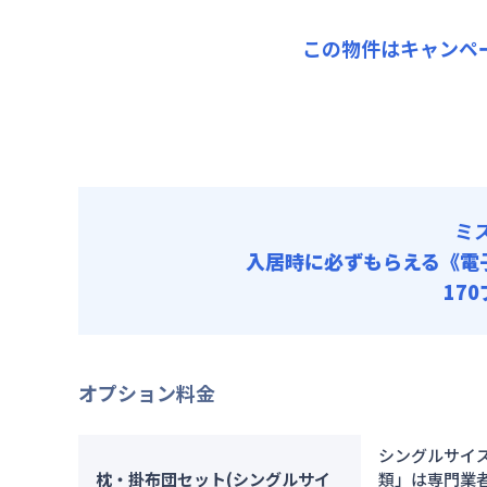
賃料 :
10
キャン
この物件はキャンペ
光熱費他 
▼
ショ
清掃料他 
月額賃料
賃料 :
10
光熱費他 
清掃料他 
ミ
入居時に必ずもらえる
《電
17
オプション料金
シングルサイ
枕・掛布団セット(シングルサイ
類」は専門業