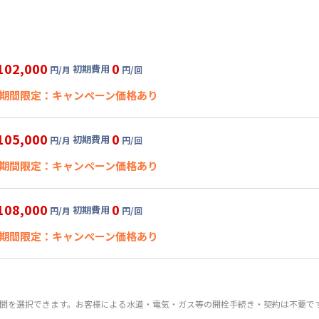
102,000
0
初期費用
円/月
円/回
期間限定：キャンペーン価格あり
✨夏割✨15％オフキャンペーン✨
105,000
0
初期費用
円/月
円/回
開始日
2026年7月27日
〜
2026年8月15日
に限り
、賃料15%引きキャ
期間限定：キャンペーン価格あり
料15%引きキャンペーン（0円/回・割引）
86,700
0
ペーン価格:
月額目安
初期費用
円/月
円/回
にてご利用いた
✨夏割✨15％オフキャンペーン✨
108,000
0
初期費用
円/月
円/回
開始日
グ
利用時の料金詳細
2026年7月27日
〜
2026年8月15日
に限り
、賃料15%引きキャ
期間限定：キャンペーン価格あり
料15%引きキャンペーン（0円/回・割引）
目安(30日利用)
2,000円/月 (3,400円/日)
89,250
0
ペーン価格:
月額目安
初期費用
円/月
円/回
にてご利用いた
✨夏割✨15％オフキャンペーン✨
:
0円/月 (0円/日) (税抜) ※賃料に含める
開始日
ル
利用時の料金詳細
2026年7月27日
〜
2026年8月15日
に限り
、賃料15%引きキャ
:
0円/回 (税抜)
期間を選択できます。お客様による水道・電気・ガス等の開栓手続き・契約は不要で
料15%引きキャンペーン（0円/回・割引）
目安(30日利用)