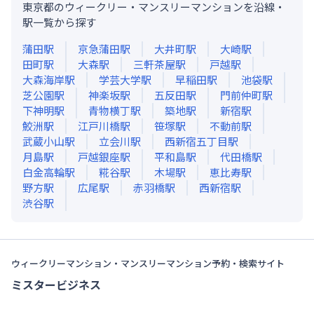
東京都のウィークリー・マンスリーマンションを沿線・
駅一覧から探す
蒲田
駅
京急蒲田
駅
大井町
駅
大崎
駅
田町
駅
大森
駅
三軒茶屋
駅
戸越
駅
大森海岸
駅
学芸大学
駅
早稲田
駅
池袋
駅
芝公園
駅
神楽坂
駅
五反田
駅
門前仲町
駅
下神明
駅
青物横丁
駅
築地
駅
新宿
駅
鮫洲
駅
江戸川橋
駅
笹塚
駅
不動前
駅
武蔵小山
駅
立会川
駅
西新宿五丁目
駅
月島
駅
戸越銀座
駅
平和島
駅
代田橋
駅
白金高輪
駅
糀谷
駅
木場
駅
恵比寿
駅
野方
駅
広尾
駅
赤羽橋
駅
西新宿
駅
渋谷
駅
ウィークリーマンション・マンスリーマンション予約・検索サイト
ミスタービジネス