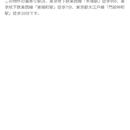
この物件の最寄り駅は
、
東京地下鉄東西線
「
木場駅
」
徒歩9分
、
東
京地下鉄東西線
「
東陽町駅
」
徒歩7分
、
東京都大江戸線
「
門前仲町
駅
」
徒歩20分
です。