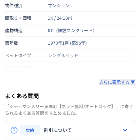
物件種別
マンション
間取り・面積
1K
/
24.10
㎡
建物構造
RC（鉄筋コンクリート）
築年数
1970年1月
(築
56
年)
ベットタイプ
シングルベッド
階建・総戸数
鍵の種類
さらに表示する ▼
部屋の向き
よくある質問
禁煙・喫煙
禁煙
「シティマンスリー東陽町【ネット無料/オートロック】」に寄せ
られるよくある質問をまとめました。
東京地下鉄東西線
木場駅
徒歩
9
分
交通
東京地下鉄東西線
東陽町駅
徒歩
7
分
東京都大江戸線
門前仲町駅
徒歩
20
分
割引について
契約