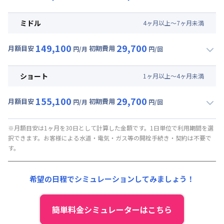
▼
ロング
利用時の料金詳細
月額賃料目安(30日利用)
ミドル
4
ヶ
月
以上～
7
ヶ
月
未満
賃料 :
120,000円/月 (4,000円/日)
149,100
29,700
光熱費他 :
21,000円/月 (700円/日) (税抜)
月額目安
初期費用
円/月
円/回
▼
ミドル
利用時の料金詳細
清掃料他 :
27,000円/回 (税抜)
月額賃料目安(30日利用)
ショート
1
ヶ
月
以上～
4
ヶ
月
未満
賃料 :
126,000円/月 (4,200円/日)
155,100
29,700
光熱費他 :
21,000円/月 (700円/日) (税抜)
月額目安
初期費用
円/月
円/回
▼
ショート
利用時の料金詳細
清掃料他 :
27,000円/回 (税抜)
月額賃料目安(30日利用)
※月額目安は1ヶ月を30日として計算した金額です。1日単位で利用期間を選
択できます。お客様による水道・電気・ガス等の開栓手続き・契約は不要で
賃料 :
132,000円/月 (4,400円/日)
す。
光熱費他 :
21,000円/月 (700円/日) (税抜)
清掃料他 :
27,000円/回 (税抜)
希望の日程でシミュレーションしてみましょう！
簡単料金シミュレーターはこちら