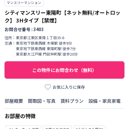
マンスリーマンション
シティマンスリー東陽町【ネット無料/オートロッ
ク】
3Hタイプ【禁煙】
お問合せ番号 :
3403
住所：
東京都
江東区
東陽
１丁目
35-6
交通：
東京地下鉄東西線
木場駅
徒歩
9
分
東京地下鉄東西線
東陽町駅
徒歩
7
分
東京都大江戸線
門前仲町駅
徒歩
20
分
この物件にお問合わせ（無料）
お気に入りに保存
部屋概要
間取図・写真
賃料プラン
設備・家具家電
お部屋の特徴