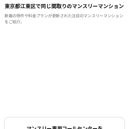
シティマンスリーでは家具・家電・生活用品を90品目以上
東京都江東区で同じ間取りのマンスリーマンション
ご用意しております。 引越しの際に、普段では見逃しそ
新着の物件や料金プランが更新された注目のマンスリーマンション
うな物まで全て揃えたマンスリーマンションは多くのお客
をご紹介。
様に喜ばれています。 シティマンスリーでは、お客様が快
適に生活していただけますよう、お部屋の清掃にもこだわ
りをもって行っています。 弊社専属の厳しい目を持つベテ
ランスタッフが丁寧で徹底した清掃を心がけており、寝
具、リネン類の衛生面にも十分気を配っております。 ま
た室内備品も家具、テレビ、エアコン、冷蔵庫、をはじめ
ドライヤー、アイロン、電子レンジなどの家電やメモ帳、
割り箸などの生活用品を90品目以上ご用意しており、電
気、ガス、水道の手続きも不要です。 また全ての物件で
インターネット接続環境（Wi-Fi）を整えた状態で生活し
ていただけます。 お客様にはもうひとつの我が家として
リラックスして生活していただけるようお部屋を準備して
お待ちしております！
マンスリー専用コールセンターを