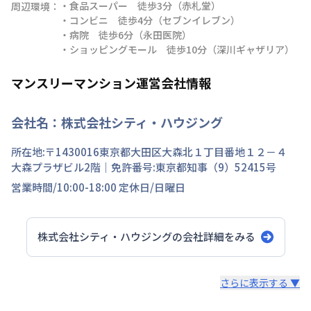
・食品スーパー　徒歩3分（赤札堂）

周辺環境：
・コンビニ　徒歩4分（セブンイレブン）

・病院　徒歩6分（永田医院）

・ショッピングモール　徒歩10分（深川ギャザリア）
マンスリーマンション運営会社情報
会社名：
株式会社シティ・ハウジング
所在地:〒
1430016
東京都
大田区
大森北
１丁目
番地
１２－４
大森プラザビル2階
｜免許番号:
東京都知事（9）52415号
営業時間/
10:00-18:00
定休日/
日曜日
株式会社シティ・ハウジング
の会社詳細をみる
スタッフからのコメント
さらに表示する ▼