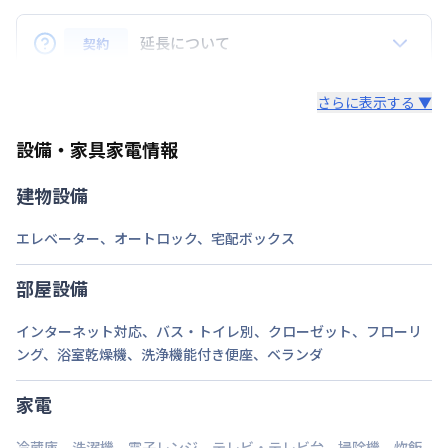
定員
Q.リピーターの場合、割引はありますか？
2
名
A.はい、ございます。リピーターのお客様にはリピー
延長について
契約
駐車場
なし
ター特典といたしまして、毎月の賃料から3,000円割
引致します。※長期割引以外との割引サービスとは併
Q. 延長はできますか？
次回更新日
情報更新日より14日以内
さらに表示する ▼
用できません。
A.はい、できます。
情報更新日
2026年7月23日
設備・家具家電情報
法人契約の場合、通常延長は7日前までにご連絡いた
だければ、1日単位でのご延長が可能でざいます。
建物設備
（ご延長が14日未満の場合は、そこで契約終了とさ
せていただきます。）
エレベーター
、
オートロック
、
宅配ボックス
途中の解約も7日前までにご連絡いただければ、多く
部屋設備
いただいている料金は日割りでご返金いたします。
インターネット対応
、
バス・トイレ別
、
クローゼット
、
フローリ
・個人契約の場合、期間確定の契約となります。ご延
ング
、
浴室乾燥機
、
洗浄機能付き便座
、
ベランダ
長（再契約）の希望に添えない場合がございます。
家電
冷蔵庫
、
洗濯機
、
電子レンジ
、
テレビ・テレビ台
、
掃除機
、
炊飯