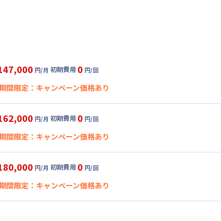
147,000
0
初期費用
円/月
円/回
期間限定：キャンペーン価格あり
✨夏割✨15％オフキャンペーン✨
162,000
0
初期費用
円/月
円/回
開始日
2026年7月27日
〜
2026年8月15日
に限り
、賃料15%引きキャ
期間限定：キャンペーン価格あり
料15%引きキャンペーン（0円/回・割引）
124,950
0
ペーン価格:
月額目安
初期費用
円/月
円/回
にてご利用い
✨夏割✨15％オフキャンペーン✨
180,000
0
初期費用
円/月
円/回
開始日
グ
利用時の料金詳細
2026年7月27日
〜
2026年8月15日
に限り
、賃料15%引きキャ
期間限定：キャンペーン価格あり
料15%引きキャンペーン（0円/回・割引）
目安(30日利用)
7,000円/月 (4,900円/日)
137,700
0
ペーン価格:
月額目安
初期費用
円/月
円/回
にてご利用い
✨夏割✨15％オフキャンペーン✨
:
0円/月 (0円/日) (税抜) ※賃料に含める