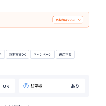
特典内容をみる
※オプションをご希望の場合は別途費用が発生い
ます。※適用期間は120日間までといたします。
。） ※新規契約者様限定です。
料
短期賃貸OK
キャンペーン
来店不要
OK
駐車場
あり