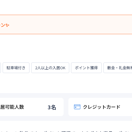
ーン✨
いたします！！
清掃費』込みの料金です。※室数に達した時点で終了いたします。
弊社が作成・送付いたしますお見積書記載の金額とさせていただき
らのお振込等で「受取手数料」が発生する場合は適用外となります
駐車場付き
2人以上の入居OK
ポイント獲得
敷金・礼金無
15日
入居可能人数
3
名
クレジットカード