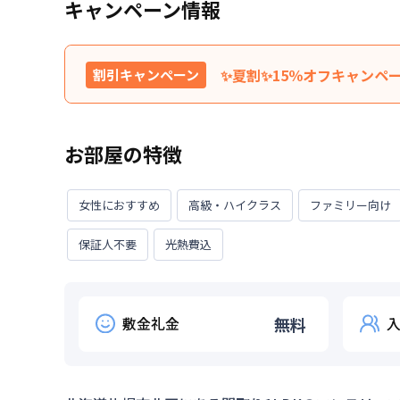
キャンペーン情報
✨夏割✨15％オフキャンペ
割引キャンペーン
特典内容
利用料金15％OFFでご紹介
お部屋の特徴
※『水道光熱費（上限有）、
利用条件
たします。※正式な料金は、
※お振込限定割引。（海外か
女性におすすめ
高級・ハイクラス
ファミリー向け
対象期間
2026年7月27日
~
2026年8月
保証人不要
光熱費込
2026年8月15日までにご入居の方限定割引です。
敷金礼金
無料