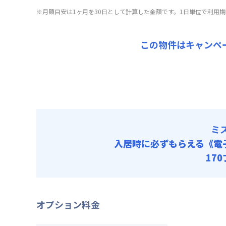
▼
入居
ミド
清掃料他 
※月額目安は1ヶ月を30日として計算した金額です。1日単位で利用
、清掃
月額賃料
賃料 :
16
キャン
この物件はキャンペ
光熱費他 
▼
ショ
清掃料他 
月額賃料
賃料 :
18
光熱費他 
清掃料他 
ミ
入居時に必ずもらえる
《電
17
オプション料金