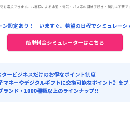
開始日
ル
利用時の料金詳細
2026年7月27日
〜
2026年8月15日
に限り
、賃料15%引きキャ
:
0円/回 (税抜)
期間を選択できます。お客様による水道・電気・ガス等の開栓手続き・契約は不要で
料15%引きキャンペーン（0円/回・割引）
目安(30日利用)
2,000円/月 (5,400円/日)
153,000
0
ペーン価格:
月額目安
初期費用
円/月
円/回
にてご利用い
ーン設定あり！ いますぐ、
希望の日程でシミュレーシ
:
0円/月 (0円/日) (税抜) ※賃料に含める
ート
利用時の料金詳細
:
0円/回 (税抜)
目安(30日利用)
簡単料金シミュレーターはこちら
0,000円/月 (6,000円/日)
:
0円/月 (0円/日) (税抜) ※賃料に含める
:
0円/回 (税抜)
スタービジネスだけのお得なポイント制度
子マネーやデジタルギフトに交換可能
なポイント》をプ
0ブランド・1000種類以上のラインナップ!!