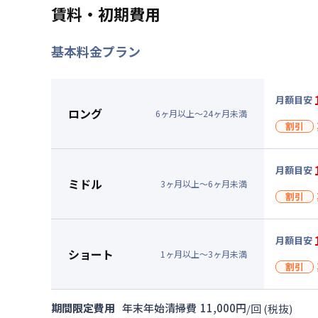
賃料・初期費用
基本料金プラン
月額目安
ロング
6
ヶ
月
以上～
24
ヶ
月
未満
割引
割引
月額目安
入居
ミドル
3
ヶ
月
以上～
6
ヶ
月
未満
割引
、清掃
キャン
割引
月額目安
▼
入居
ロン
ショート
1
ヶ
月
以上～
3
ヶ
月
未満
割引
、清掃
月額賃料
賃料 :
14
キャン
割引
期間限定費用
年末年始清掃費
11,000
円
/
回
(税抜)
光熱費他 